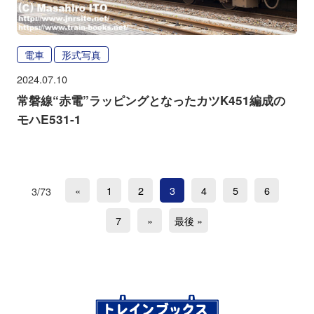
電車
形式写真
2024.07.10
常磐線“赤電”ラッピングとなったカツK451編成の
モハE531-1
«
1
2
3
4
5
6
3/73
7
»
最後 »