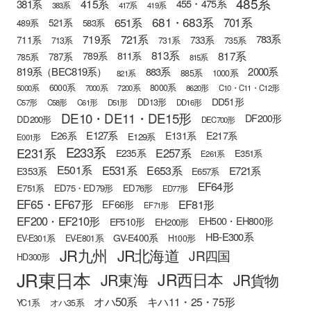
485系
415系
381系
455・475系
383系
417系
419系
681・683系
651系
701系
521系
583系
489系
721系
719系
783系
711系
733系
713系
731系
735系
813系
817系
789系
811系
787系
785系
815系
819系（BEC819系）
883系
2000系
885系
1000系
821系
6000系
8000系
5000系
7000系
7200系
8620形
C10・C11・C12形
DD51形
DD13形
C57形
C58形
C61形
D51形
DD16形
DE10・DE11・DE15形
DF200形
DD200形
DEC700形
E127系
E26系
E131系
E217系
E129系
E001形
E233系
E231系
E257系
E235系
E351系
E261系
E501系
E531系
E653系
E721系
E353系
E657系
EF64形
E751系
ED75・ED79形
ED76形
ED77形
EF65・EF67形
EF81形
EF66形
EF71形
EF200・EF210形
EH500・EH800形
EF510形
EH200形
HB-E300系
GV-E400系
EV-E301系
EV-E801系
H100形
JR九州
JR北海道
JR四国
HD300形
JR東日本
JR西日本
JR東海
JR貨物
オハ50系
キハ11・25・75形
YC1系
オハ35系