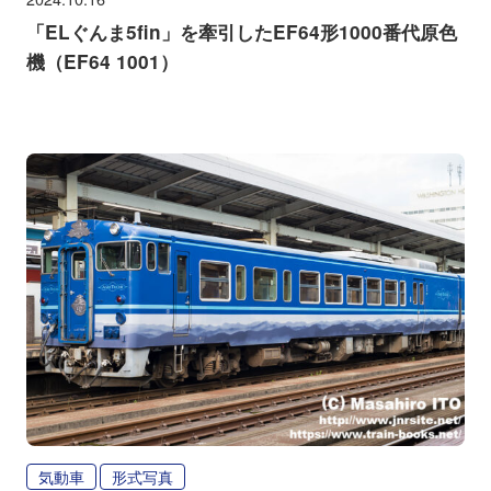
「ELぐんま5fin」を牽引したEF64形1000番代原色
機（EF64 1001）
気動車
形式写真