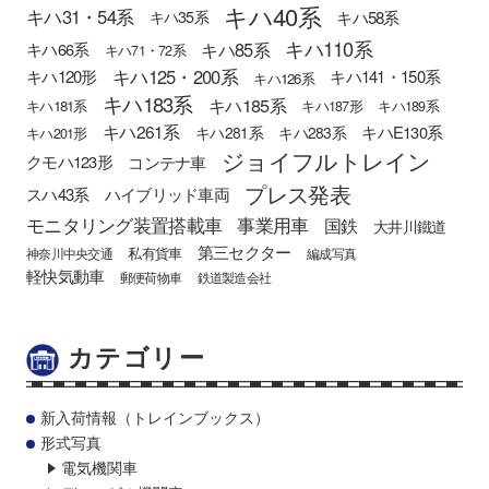
キハ40系
キハ31・54系
キハ58系
キハ35系
キハ110系
キハ85系
キハ66系
キハ71・72系
キハ125・200系
キハ120形
キハ141・150系
キハ126系
キハ183系
キハ185系
キハ181系
キハ187形
キハ189系
キハ261系
キハE130系
キハ281系
キハ283系
キハ201形
ジョイフルトレイン
クモハ123形
コンテナ車
プレス発表
スハ43系
ハイブリッド車両
モニタリング装置搭載車
事業用車
国鉄
大井川鐵道
第三セクター
私有貨車
神奈川中央交通
編成写真
軽快気動車
郵便荷物車
鉄道製造会社
カテゴリー
新入荷情報（トレインブックス）
形式写真
電気機関車