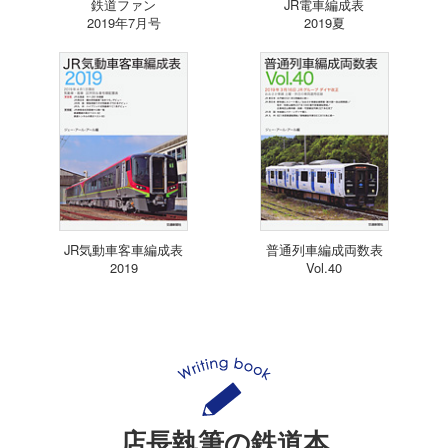
鉄道ファン
JR電車編成表
2019年7月号
2019夏
JR気動車客車編成表
普通列車編成両数表
2019
Vol.40
店長執筆の鉄道本