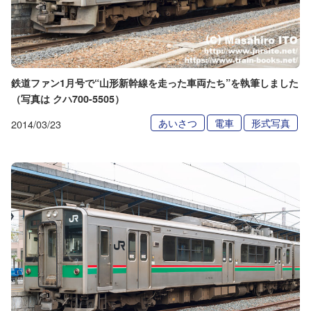
鉄道ファン1月号で“山形新幹線を走った車両たち”を執筆しました
（写真は クハ700-5505）
あいさつ
電車
形式写真
2014/03/23