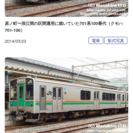
原ノ町〜浪江間の区間運用に就いていた701系100番代（クモハ
701-106）
電車
形式写真
2014/03/23