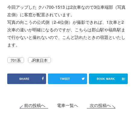
今回アップした クハ700-1513 は2次車なので3位車端部（写真
左側）に客窓が配置されています。
写真の向こうの公式側（2-4位側）が撮影できれば、1次車と2
次車の違いが明確になるのですが、こちらは郡山駅や福島駅ま
で行かないと撮れないので、こんど訪れたときの宿題といたし
ます。
701系
JR東日本
B!
SHARE
TWEET
BOOK MARK
前の投稿へ
次の投稿へ
電車一覧へ