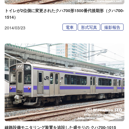
トイレが2位側に変更されたクハ700形1500番代後期形（クハ700-
1514）
電車
形式写真
撮影報告
2014/03/23
線路設備モニタリング装置を追設した盛モリの クハ700-1015