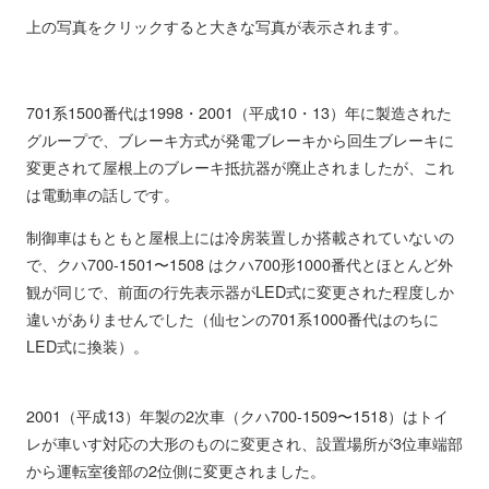
上の写真をクリックすると大きな写真が表示されます。
701系1500番代は1998・2001（平成10・13）年に製造された
グループで、ブレーキ方式が発電ブレーキから回生ブレーキに
変更されて屋根上のブレーキ抵抗器が廃止されましたが、これ
は電動車の話しです。
制御車はもともと屋根上には冷房装置しか搭載されていないの
で、クハ700-1501〜1508 はクハ700形1000番代とほとんど外
観が同じで、前面の行先表示器がLED式に変更された程度しか
違いがありませんでした（仙センの701系1000番代はのちに
LED式に換装）。
2001（平成13）年製の2次車（クハ700-1509〜1518）はトイ
レが車いす対応の大形のものに変更され、設置場所が3位車端部
から運転室後部の2位側に変更されました。