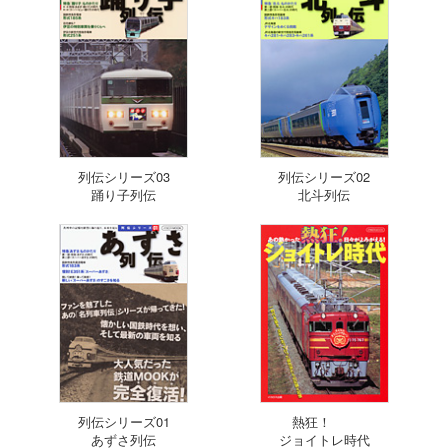
列伝シリーズ03
列伝シリーズ02
踊り子列伝
北斗列伝
列伝シリーズ01
熱狂！
あずさ列伝
ジョイトレ時代