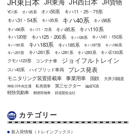
JR東日本
JR西日本
JR東海
JR貨物
オハ50系
キハ11・25・75形
YC1系
オハ35系
キハ40系
キハ31・54系
キハ58系
キハ35系
キハ110系
キハ85系
キハ66系
キハ71・72系
キハ125・200系
キハ120形
キハ141・150系
キハ126系
キハ183系
キハ185系
キハ181系
キハ187形
キハ189系
キハ261系
キハE130系
キハ281系
キハ283系
キハ201形
ジョイフルトレイン
クモハ123形
コンテナ車
プレス発表
スハ43系
ハイブリッド車両
モニタリング装置搭載車
事業用車
国鉄
大井川鐵道
第三セクター
私有貨車
神奈川中央交通
編成写真
軽快気動車
郵便荷物車
鉄道製造会社
カテゴリー
新入荷情報（トレインブックス）