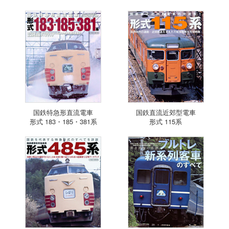
国鉄特急形直流電車
国鉄直流近郊型電車
形式 183・185・381系
形式 115系