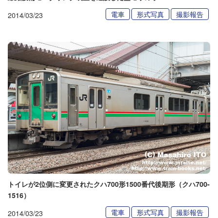
電車
形式写真
撮影報告
2014/03/23
トイレが2位側に変更されたクハ700形1500番代後期形（クハ700-
1516）
電車
形式写真
撮影報告
2014/03/23