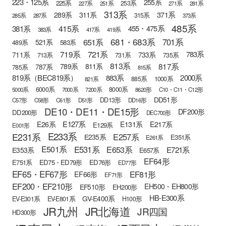
223・125系
255系
225系
253系
227系
251系
271系
281系
313系
371系
289系
311系
315系
285系
287系
373系
485系
415系
381系
455・475系
383系
417系
419系
681・683系
651系
701系
521系
583系
489系
721系
719系
783系
711系
733系
713系
731系
735系
813系
817系
789系
811系
787系
785系
815系
819系（BEC819系）
883系
2000系
885系
1000系
821系
6000系
8000系
5000系
7000系
7200系
8620形
C10・C11・C12形
DD51形
DD13形
C57形
C58形
C61形
D51形
DD16形
DE10・DE11・DE15形
DF200形
DD200形
DEC700形
E127系
E26系
E131系
E217系
E129系
E001形
E233系
E231系
E257系
E235系
E351系
E261系
E501系
E531系
E653系
E721系
E353系
E657系
EF64形
E751系
ED75・ED79形
ED76形
ED77形
EF65・EF67形
EF81形
EF66形
EF71形
EF200・EF210形
EH500・EH800形
EF510形
EH200形
HB-E300系
GV-E400系
EV-E301系
EV-E801系
H100形
JR九州
JR北海道
JR四国
HD300形