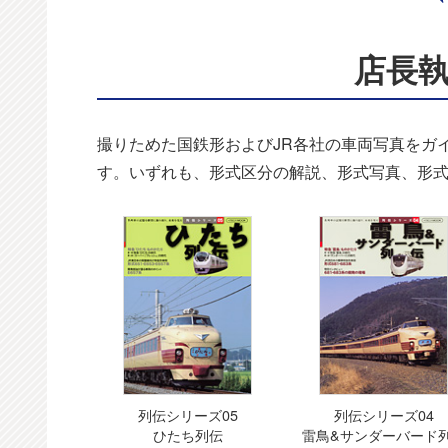
店長
撮りためた国鉄形およびJR各社の車両写真をガ
す。いずれも、形式区分の解説、形式写真、形
列伝シリーズ05
列伝シリーズ04
ひたち列伝
雷鳥&サンダーバード