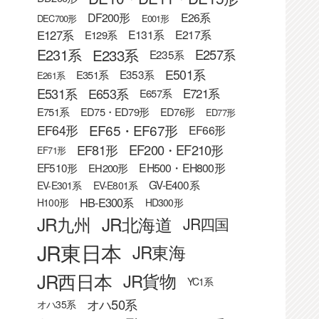
DF200形
E26系
DEC700形
E001形
E127系
E131系
E217系
E129系
E233系
E231系
E257系
E235系
E501系
E353系
E351系
E261系
E531系
E653系
E721系
E657系
E751系
ED75・ED79形
ED76形
ED77形
EF65・EF67形
EF64形
EF66形
EF81形
EF200・EF210形
EF71形
EF510形
EH500・EH800形
EH200形
GV-E400系
EV-E301系
EV-E801系
HB-E300系
H100形
HD300形
JR九州
JR北海道
JR四国
JR東日本
JR東海
JR西日本
JR貨物
YC1系
オハ50系
オハ35系