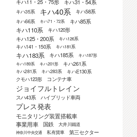
キハ31・54系
キハ11・25・75形
キハ40系
キハ58系
キハ35系
キハ85系
キハ66系
キハ71・72系
キハ110系
キハ120形
キハ125・200系
キハ126系
キハ141・150系
キハ181系
キハ183系
キハ185系
キハ187形
キハ261系
キハ189系
キハ201形
キハE130系
キハ281系
キハ283系
クモハ123形
コンテナ車
ジョイフルトレイン
スハ43系
ハイブリッド車両
プレス発表
モニタリング装置搭載車
事業用車
国鉄
大井川鐵道
第三セクター
私有貨車
神奈川中央交通