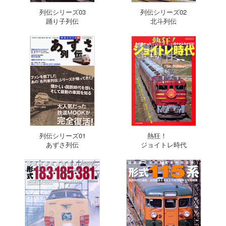
列伝シリーズ03
列伝シリーズ02
踊り子列伝
北斗列伝
列伝シリーズ01
熱狂！
あずさ列伝
ジョイトレ時代