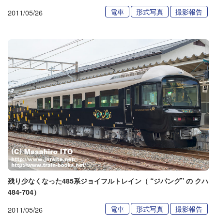
電車
形式写真
撮影報告
2011/05/26
残り少なくなった485系ジョイフルトレイン（ “ジパング” の クハ
484-704）
電車
形式写真
撮影報告
2011/05/26