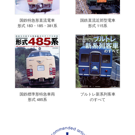
国鉄特急形直流電車
国鉄直流近郊型電車
形式 183・185・381系
形式 115系
国鉄標準形特急車両
ブルトレ新系列客車
形式 485系
のすべて