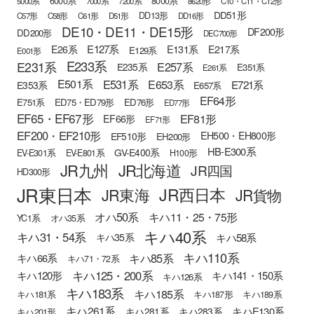
6000系
8000系
5000系
7000系
7200系
8620形
C10・C11・C12形
DD51形
DD13形
C57形
C58形
C61形
D51形
DD16形
DE10・DE11・DE15形
DF200形
DD200形
DEC700形
E127系
E26系
E131系
E217系
E129系
E001形
E233系
E231系
E257系
E235系
E351系
E261系
E501系
E531系
E653系
E721系
E353系
E657系
EF64形
E751系
ED75・ED79形
ED76形
ED77形
EF65・EF67形
EF81形
EF66形
EF71形
EF200・EF210形
EH500・EH800形
EF510形
EH200形
HB-E300系
GV-E400系
EV-E301系
EV-E801系
H100形
JR九州
JR北海道
JR四国
HD300形
JR東日本
JR西日本
JR東海
JR貨物
オハ50系
キハ11・25・75形
YC1系
オハ35系
キハ40系
キハ31・54系
キハ58系
キハ35系
キハ110系
キハ85系
キハ66系
キハ71・72系
キハ125・200系
キハ120形
キハ141・150系
キハ126系
キハ183系
キハ185系
キハ181系
キハ187形
キハ189系
キハ261系
キハE130系
キハ281系
キハ283系
キハ201形