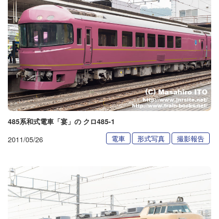
485系和式電車「宴」の クロ485-1
電車
形式写真
撮影報告
2011/05/26