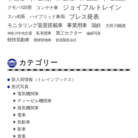
ジョイフルトレイン
クモハ123形
コンテナ車
プレス発表
スハ43系
ハイブリッド車両
モニタリング装置搭載車
事業用車
国鉄
大井川鐵道
第三セクター
私有貨車
神奈川中央交通
編成写真
軽快気動車
郵便荷物車
鉄道製造会社
カテゴリー
新入荷情報（トレインブックス）
形式写真
電気機関車
ディーゼル機関車
蒸気機関車
電車
気動車
客車
貨車