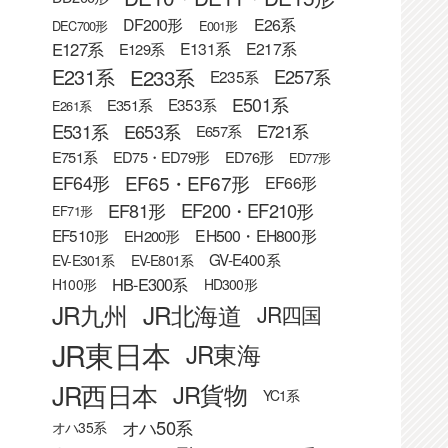
DF200形
E26系
DEC700形
E001形
E127系
E131系
E217系
E129系
E233系
E231系
E257系
E235系
E501系
E353系
E351系
E261系
E531系
E653系
E721系
E657系
E751系
ED75・ED79形
ED76形
ED77形
EF65・EF67形
EF64形
EF66形
EF81形
EF200・EF210形
EF71形
EF510形
EH500・EH800形
EH200形
GV-E400系
EV-E301系
EV-E801系
HB-E300系
H100形
HD300形
JR九州
JR北海道
JR四国
JR東日本
JR東海
JR西日本
JR貨物
YC1系
オハ50系
オハ35系