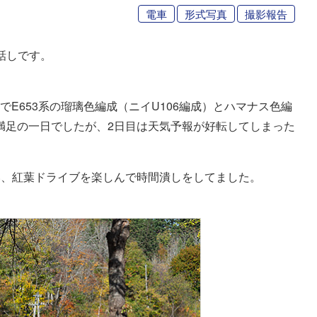
電車
形式写真
撮影報告
話しです。
でE653系の瑠璃色編成（ニイU106編成）とハマナス色編
て満足の一日でしたが、2日目は天気予報が好転してしまった
い、紅葉ドライブを楽しんで時間潰しをしてました。