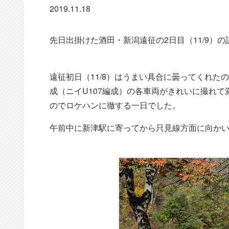
2019.11.18
先日出掛けた酒田・新潟遠征の2日目（11/9）の
遠征初日（11/8）はうまい具合に曇ってくれたの
成（ニイU107編成）の各車両がきれいに撮れ
のでロケハンに徹する一日でした。
午前中に新津駅に寄ってから只見線方面に向か