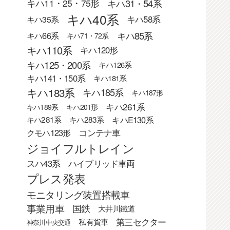
キハ31・54系
キハ11・25・75形
キハ40系
キハ58系
キハ35系
キハ85系
キハ66系
キハ71・72系
キハ110系
キハ120形
キハ125・200系
キハ126系
キハ141・150系
キハ181系
キハ183系
キハ185系
キハ187形
キハ261系
キハ189系
キハ201形
キハE130系
キハ281系
キハ283系
クモハ123形
コンテナ車
ジョイフルトレイン
スハ43系
ハイブリッド車両
プレス発表
モニタリング装置搭載車
事業用車
国鉄
大井川鐵道
第三セクター
私有貨車
神奈川中央交通