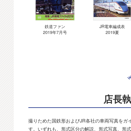
鉄道ファン
JR電車編成表
2019年7月号
2019夏
店長
撮りためた国鉄形およびJR各社の車両写真をガ
す。いずれも、形式区分の解説、形式写真、形