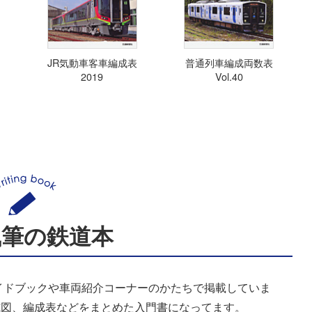
JR気動車客車編成表
普通列車編成両数表
2019
Vol.40
執筆の鉄道本
イドブックや車両紹介コーナーのかたちで掲載していま
式図、編成表などをまとめた入門書になってます。