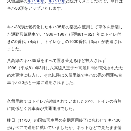
久留里線の
キハ30形
、
キハ37形
と続けてきましたので、今日は
キハ38形をアップいたします。
キハ38形は老朽化したキハ35形の部品を流用して車体を新製し
た通勤形気動車で、1986～1987（昭和61～62）年にトイレ付
きの0番代（4両）、トイレなしの1000番代（3両）が改造され
ました。
八高線のキハ35系をすべて置き替えるほど投入されず、
1996（平成8）年3月に八高線八王子〜高麗川間が電化されたた
め木更津に転入し、それ以降は久留里線でキハ35系の両運転台
車キハ30形と一緒に運用されました。
久留里線ではトイレが封鎖されていましたので、トイレの有無
に関係なく各車両が共通運用でした。
昨日（11/30）の国鉄形車両の定期運用終了に合わせてキハ30
形はペアで運用に就いていましたが、ネットなどで見たまま情