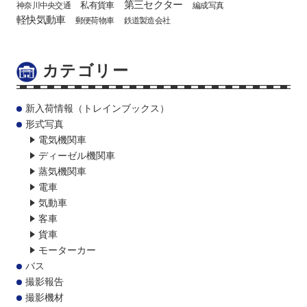
第三セクター
私有貨車
神奈川中央交通
編成写真
軽快気動車
郵便荷物車
鉄道製造会社
カテゴリー
新入荷情報（トレインブックス）
形式写真
電気機関車
ディーゼル機関車
蒸気機関車
電車
気動車
客車
貨車
モーターカー
バス
撮影報告
撮影機材