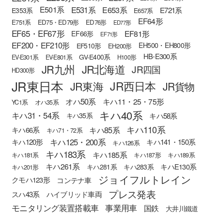
E501系
E531系
E653系
E721系
E353系
E657系
EF64形
E751系
ED75・ED79形
ED76形
ED77形
EF65・EF67形
EF81形
EF66形
EF71形
EF200・EF210形
EH500・EH800形
EF510形
EH200形
HB-E300系
GV-E400系
EV-E301系
EV-E801系
H100形
JR九州
JR北海道
JR四国
HD300形
JR東日本
JR西日本
JR東海
JR貨物
オハ50系
キハ11・25・75形
YC1系
オハ35系
キハ40系
キハ31・54系
キハ58系
キハ35系
キハ110系
キハ85系
キハ66系
キハ71・72系
キハ125・200系
キハ120形
キハ141・150系
キハ126系
キハ183系
キハ185系
キハ181系
キハ187形
キハ189系
キハ261系
キハE130系
キハ281系
キハ283系
キハ201形
ジョイフルトレイン
クモハ123形
コンテナ車
プレス発表
スハ43系
ハイブリッド車両
モニタリング装置搭載車
事業用車
国鉄
大井川鐵道