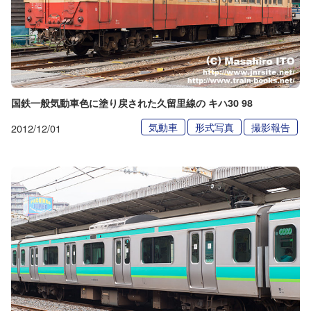
国鉄一般気動車色に塗り戻された久留里線の キハ30 98
気動車
形式写真
撮影報告
2012/12/01