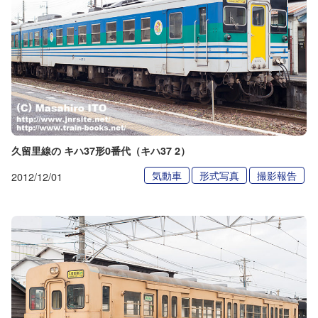
久留里線の キハ37形0番代（キハ37 2）
気動車
形式写真
撮影報告
2012/12/01