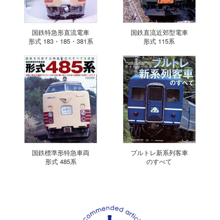
国鉄特急形直流電車
国鉄直流近郊型電車
形式 183・185・381系
形式 115系
国鉄標準形特急車両
ブルトレ新系列客車
形式 485系
のすべて