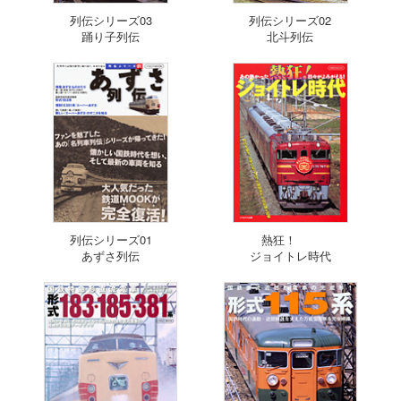
列伝シリーズ03
列伝シリーズ02
踊り子列伝
北斗列伝
列伝シリーズ01
熱狂！
あずさ列伝
ジョイトレ時代