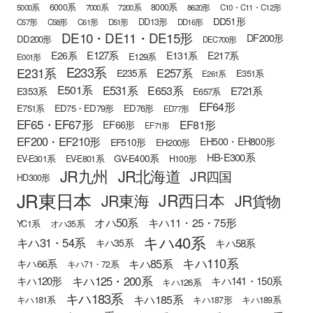
6000系
8000系
5000系
7000系
7200系
8620形
C10・C11・C12形
DD51形
DD13形
C57形
C58形
C61形
D51形
DD16形
DE10・DE11・DE15形
DF200形
DD200形
DEC700形
E127系
E26系
E131系
E217系
E129系
E001形
E233系
E231系
E257系
E235系
E351系
E261系
E501系
E531系
E653系
E721系
E353系
E657系
EF64形
E751系
ED75・ED79形
ED76形
ED77形
EF65・EF67形
EF81形
EF66形
EF71形
EF200・EF210形
EH500・EH800形
EF510形
EH200形
HB-E300系
GV-E400系
EV-E301系
EV-E801系
H100形
JR九州
JR北海道
JR四国
HD300形
JR東日本
JR西日本
JR東海
JR貨物
オハ50系
キハ11・25・75形
YC1系
オハ35系
キハ40系
キハ31・54系
キハ58系
キハ35系
キハ110系
キハ85系
キハ66系
キハ71・72系
キハ125・200系
キハ120形
キハ141・150系
キハ126系
キハ183系
キハ185系
キハ181系
キハ187形
キハ189系