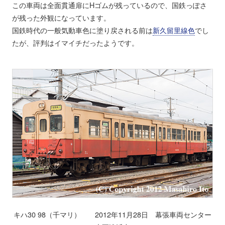
この車両は全面貫通扉にHゴムが残っているので、国鉄っぽさ
が残った外観になっています。
国鉄時代の一般気動車色に塗り戻される前は
新久留里線色
でし
たが、評判はイマイチだったようです。
キハ30 98（千マリ） 2012年11月28日 幕張車両センター