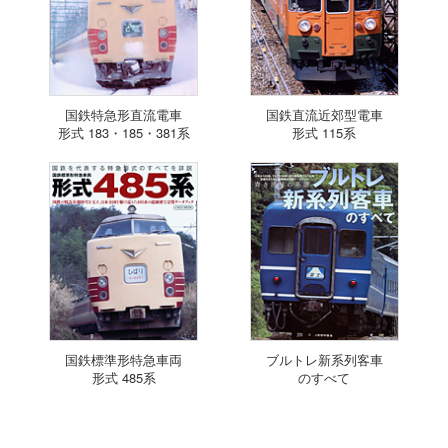
国鉄特急形直流電車
国鉄直流近郊型電車
形式 183・185・381系
形式 115系
国鉄標準形特急車両
ブルトレ新系列客車
形式 485系
のすべて