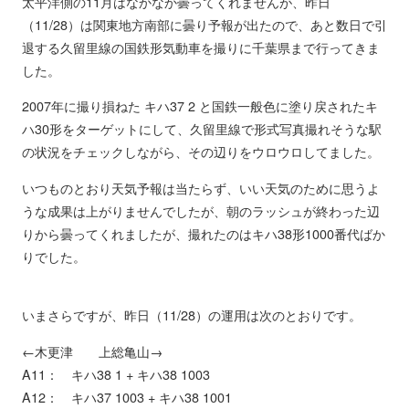
太平洋側の11月はなかなか曇ってくれませんが、昨日
（11/28）は関東地方南部に曇り予報が出たので、あと数日で引
退する久留里線の国鉄形気動車を撮りに千葉県まで行ってきま
した。
2007年に撮り損ねた キハ37 2 と国鉄一般色に塗り戻されたキ
ハ30形をターゲットにして、久留里線で形式写真撮れそうな駅
の状況をチェックしながら、その辺りをウロウロしてました。
いつものとおり天気予報は当たらず、いい天気のために思うよ
うな成果は上がりませんでしたが、朝のラッシュが終わった辺
りから曇ってくれましたが、撮れたのはキハ38形1000番代ばか
りでした。
いまさらですが、昨日（11/28）の運用は次のとおりです。
←木更津 上総亀山→
A11： キハ38 1 + キハ38 1003
A12： キハ37 1003 + キハ38 1001