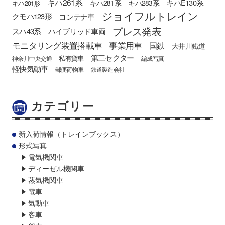
キハ261系
キハE130系
キハ281系
キハ283系
キハ201形
ジョイフルトレイン
クモハ123形
コンテナ車
プレス発表
スハ43系
ハイブリッド車両
モニタリング装置搭載車
事業用車
国鉄
大井川鐵道
第三セクター
私有貨車
神奈川中央交通
編成写真
軽快気動車
郵便荷物車
鉄道製造会社
カテゴリー
新入荷情報（トレインブックス）
形式写真
電気機関車
ディーゼル機関車
蒸気機関車
電車
気動車
客車