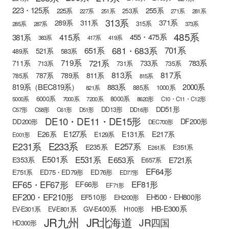
223・125系
255系
225系
253系
227系
251系
271系
281系
313系
371系
289系
311系
315系
285系
287系
373系
485系
415系
381系
455・475系
383系
417系
419系
681・683系
651系
701系
521系
583系
489系
721系
719系
783系
711系
733系
713系
731系
735系
813系
817系
789系
811系
787系
785系
815系
819系（BEC819系）
883系
2000系
885系
1000系
821系
6000系
8000系
5000系
7000系
7200系
8620形
C10・C11・C12形
DD51形
DD13形
C57形
C58形
C61形
D51形
DD16形
DE10・DE11・DE15形
DF200形
DD200形
DEC700形
E127系
E26系
E131系
E217系
E129系
E001形
E233系
E231系
E257系
E235系
E351系
E261系
E501系
E531系
E653系
E721系
E353系
E657系
EF64形
E751系
ED75・ED79形
ED76形
ED77形
EF65・EF67形
EF81形
EF66形
EF71形
EF200・EF210形
EH500・EH800形
EF510形
EH200形
HB-E300系
GV-E400系
EV-E301系
EV-E801系
H100形
JR九州
JR北海道
JR四国
HD300形