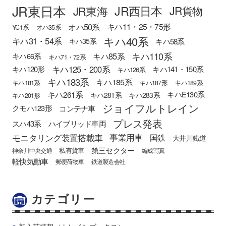
JR東日本
JR西日本
JR東海
JR貨物
オハ50系
キハ11・25・75形
YC1系
オハ35系
キハ40系
キハ31・54系
キハ58系
キハ35系
キハ110系
キハ85系
キハ66系
キハ71・72系
キハ125・200系
キハ120形
キハ141・150系
キハ126系
キハ183系
キハ185系
キハ181系
キハ187形
キハ189系
キハ261系
キハE130系
キハ281系
キハ283系
キハ201形
ジョイフルトレイン
クモハ123形
コンテナ車
プレス発表
スハ43系
ハイブリッド車両
モニタリング装置搭載車
事業用車
国鉄
大井川鐵道
第三セクター
私有貨車
神奈川中央交通
編成写真
軽快気動車
郵便荷物車
鉄道製造会社
カテゴリー