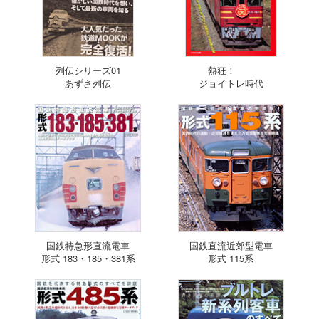
列伝シリーズ01
熱狂！
あずさ列伝
ジョイトレ時代
国鉄特急形直流電車
国鉄直流近郊型電車
形式 183・185・381系
形式 115系