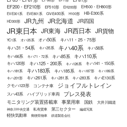
EF71形
EF200・EF210形
EH500・EH800形
EF510形
EH200形
HB-E300系
GV-E400系
EV-E301系
EV-E801系
H100形
JR九州
JR北海道
JR四国
HD300形
JR東日本
JR西日本
JR東海
JR貨物
オハ50系
キハ11・25・75形
YC1系
オハ35系
キハ40系
キハ31・54系
キハ58系
キハ35系
キハ110系
キハ85系
キハ66系
キハ71・72系
キハ125・200系
キハ120形
キハ141・150系
キハ126系
キハ183系
キハ185系
キハ181系
キハ187形
キハ189系
キハ261系
キハE130系
キハ281系
キハ283系
キハ201形
ジョイフルトレイン
クモハ123形
コンテナ車
プレス発表
スハ43系
ハイブリッド車両
モニタリング装置搭載車
事業用車
国鉄
大井川鐵道
第三セクター
私有貨車
神奈川中央交通
編成写真
軽快気動車
郵便荷物車
鉄道製造会社