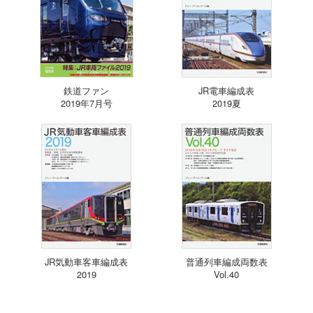
鉄道ファン
JR電車編成表
2019年7月号
2019夏
JR気動車客車編成表
普通列車編成両数表
2019
Vol.40