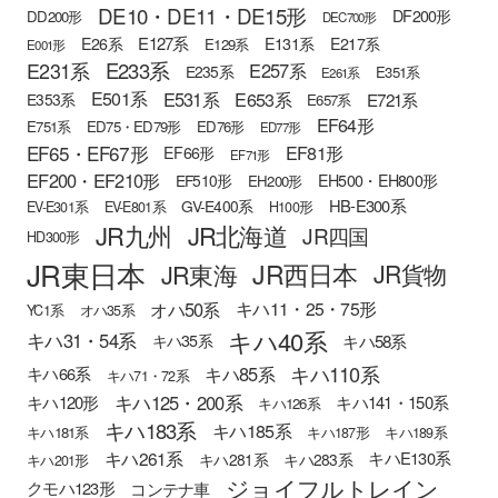
DE10・DE11・DE15形
DF200形
DD200形
DEC700形
E127系
E26系
E131系
E217系
E129系
E001形
E233系
E231系
E257系
E235系
E351系
E261系
E501系
E531系
E653系
E721系
E353系
E657系
EF64形
E751系
ED75・ED79形
ED76形
ED77形
EF65・EF67形
EF81形
EF66形
EF71形
EF200・EF210形
EH500・EH800形
EF510形
EH200形
HB-E300系
GV-E400系
EV-E301系
EV-E801系
H100形
JR九州
JR北海道
JR四国
HD300形
JR東日本
JR西日本
JR東海
JR貨物
オハ50系
キハ11・25・75形
YC1系
オハ35系
キハ40系
キハ31・54系
キハ58系
キハ35系
キハ110系
キハ85系
キハ66系
キハ71・72系
キハ125・200系
キハ120形
キハ141・150系
キハ126系
キハ183系
キハ185系
キハ181系
キハ187形
キハ189系
キハ261系
キハE130系
キハ281系
キハ283系
キハ201形
ジョイフルトレイン
クモハ123形
コンテナ車