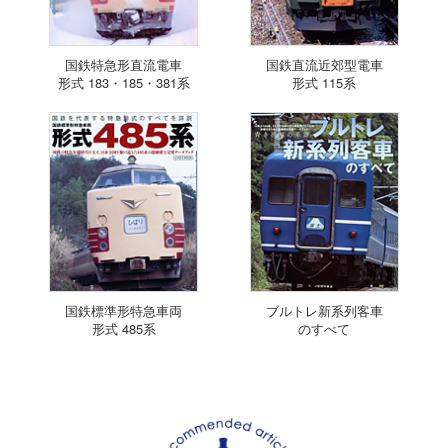
国鉄特急形直流電車
国鉄直流近郊型電車
形式 183・185・381系
形式 115系
国鉄標準形特急車両
ブルトレ新系列客車
形式 485系
のすべて