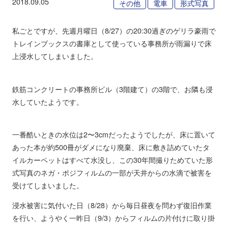
2018.09.05
その他
電車
形式写真
私ごとですが、先週月曜日（8/27）の20:30過ぎのゲリラ豪雨で
トレインブックスの書庫として使っている事務所が雨漏りで床
上浸水してしまいました。
鉄筋コンクリートの事務所ビル（3階建て）の3階で、お隣も浸
水していたようです。
一番酷いときの水位は2〜3cmだったようでしたが、床に置いて
あった本が約500冊がダメになり廃棄、床に敷き詰めていたタ
イルカーペットはすべて水没し、この30年間撮りためていた形
式写真のネガ・ポジフィルムの一部が天井からの水滴で被害を
受けてしまいました。
浸水被害に気付いた日（8/28）から毎日昼夜を問わず復旧作業
を行い、ようやく一昨日（9/3）からフィルムの片付けに取り掛