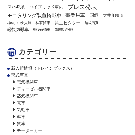
プレス発表
スハ43系
ハイブリッド車両
モニタリング装置搭載車
事業用車
国鉄
大井川鐵道
第三セクター
私有貨車
神奈川中央交通
編成写真
軽快気動車
郵便荷物車
鉄道製造会社
カテゴリー
新入荷情報（トレインブックス）
形式写真
電気機関車
ディーゼル機関車
蒸気機関車
電車
気動車
客車
貨車
モーターカー