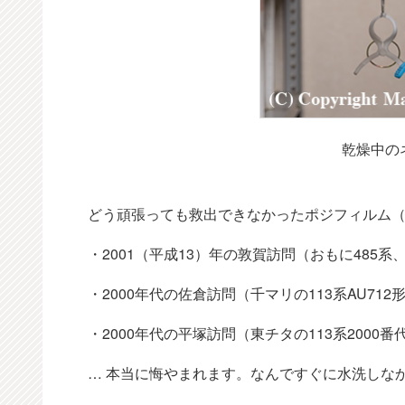
乾燥中の
どう頑張っても救出できなかったポジフィルム（1
・2001（平成13）年の敦賀訪問（おもに485系、4
・2000年代の佐倉訪問（千マリの113系AU712
・2000年代の平塚訪問（東チタの113系2000番
… 本当に悔やまれます。なんですぐに水洗しな