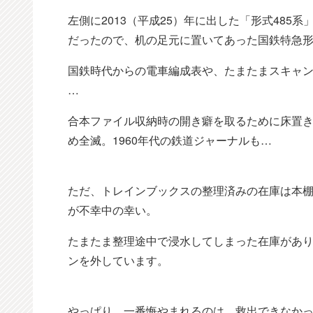
左側に2013（平成25）年に出した「形式48
だったので、机の足元に置いてあった国鉄特急
国鉄時代からの電車編成表や、たまたまスキャン
…
合本ファイル収納時の開き癖を取るために床置きし
め全滅。1960年代の鉄道ジャーナルも…
ただ、トレインブックスの整理済みの在庫は本
が不幸中の幸い。
たまたま整理途中で浸水してしまった在庫があ
ンを外しています。
やっぱり、一番悔やまれるのは、救出できなかっ