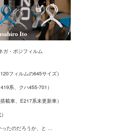
ネガ・ポジフィルム
20フィルムの645サイズ）
19系、クハ455-701）
形搭載車、E217系未更新車）
代）
かったのだろうか、と …