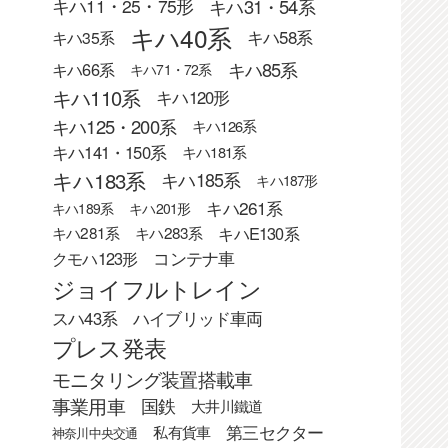
キハ31・54系
キハ11・25・75形
キハ40系
キハ58系
キハ35系
キハ85系
キハ66系
キハ71・72系
キハ110系
キハ120形
キハ125・200系
キハ126系
キハ141・150系
キハ181系
キハ183系
キハ185系
キハ187形
キハ261系
キハ189系
キハ201形
キハE130系
キハ281系
キハ283系
クモハ123形
コンテナ車
ジョイフルトレイン
スハ43系
ハイブリッド車両
プレス発表
モニタリング装置搭載車
事業用車
国鉄
大井川鐵道
第三セクター
私有貨車
神奈川中央交通