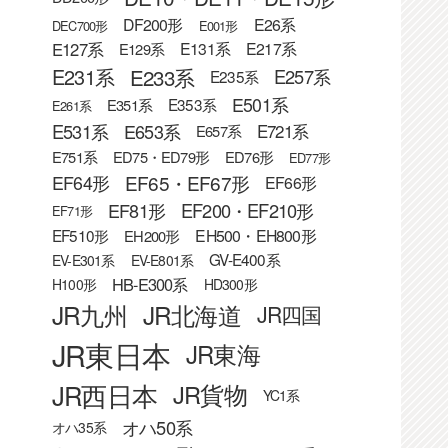
DF200形
E26系
DEC700形
E001形
E127系
E131系
E217系
E129系
E233系
E231系
E257系
E235系
E501系
E353系
E351系
E261系
E531系
E653系
E721系
E657系
E751系
ED75・ED79形
ED76形
ED77形
EF65・EF67形
EF64形
EF66形
EF81形
EF200・EF210形
EF71形
EF510形
EH500・EH800形
EH200形
GV-E400系
EV-E301系
EV-E801系
HB-E300系
H100形
HD300形
JR九州
JR北海道
JR四国
JR東日本
JR東海
JR西日本
JR貨物
YC1系
オハ50系
オハ35系