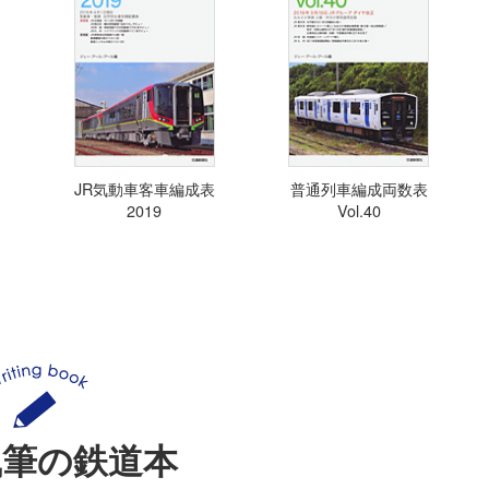
JR気動車客車編成表
普通列車編成両数表
2019
Vol.40
執筆の鉄道本