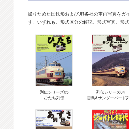
撮りためた国鉄形およびJR各社の車両写真をガ
す。いずれも、形式区分の解説、形式写真、形
列伝シリーズ05
列伝シリーズ04
ひたち列伝
雷鳥&サンダーバード