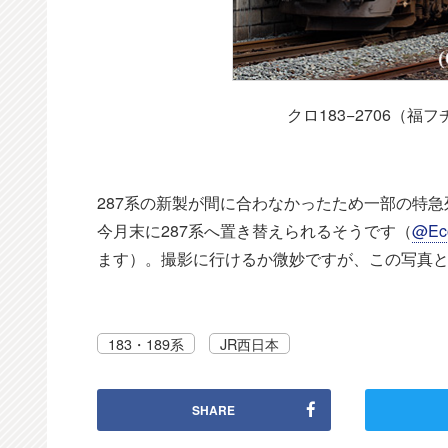
クロ183−2706（福
287系の新製が間に合わなかったため一部の特急
今月末に287系へ置き替えられるそうです（
@Ec
ます）。撮影に行けるか微妙ですが、この写真
183・189系
JR西日本
SHARE