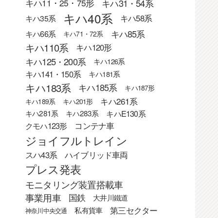
キハ31・54系
キハ11・25・75形
キハ40系
キハ58系
キハ35系
キハ85系
キハ66系
キハ71・72系
キハ110系
キハ120形
キハ125・200系
キハ126系
キハ141・150系
キハ181系
キハ183系
キハ185系
キハ187形
キハ261系
キハ189系
キハ201形
キハE130系
キハ281系
キハ283系
クモハ123形
コンテナ車
ジョイフルトレイン
スハ43系
ハイブリッド車両
プレス発表
モニタリング装置搭載車
事業用車
国鉄
大井川鐵道
第三セクター
私有貨車
神奈川中央交通