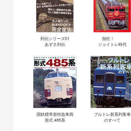
列伝シリーズ01
熱狂！
あずさ列伝
ジョイトレ時代
国鉄標準形特急車両
ブルトレ新系列客車
形式 485系
のすべて