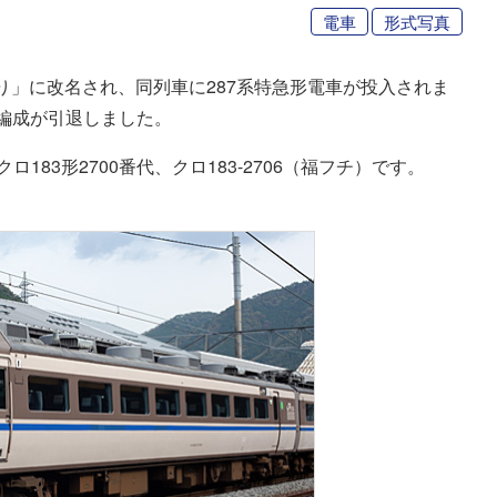
電車
形式写真
り」に改名され、同列車に287系特急形電車が投入されま
C編成が引退しました。
83形2700番代、クロ183-2706（福フチ）です。