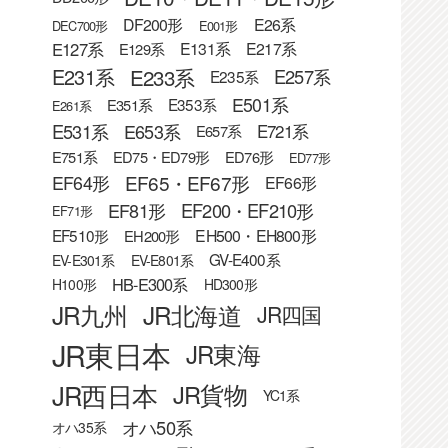
DF200形
E26系
DEC700形
E001形
E127系
E131系
E217系
E129系
E233系
E231系
E257系
E235系
E501系
E353系
E351系
E261系
E531系
E653系
E721系
E657系
E751系
ED75・ED79形
ED76形
ED77形
EF65・EF67形
EF64形
EF66形
EF81形
EF200・EF210形
EF71形
EF510形
EH500・EH800形
EH200形
GV-E400系
EV-E301系
EV-E801系
HB-E300系
H100形
HD300形
JR九州
JR北海道
JR四国
JR東日本
JR東海
JR西日本
JR貨物
YC1系
オハ50系
オハ35系