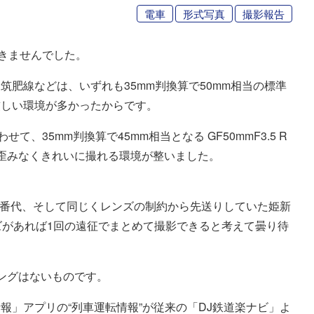
電車
形式写真
撮影報告
てきませんでした。
肥線などは、いずれも35mm判換算で50mm相当の標準
厳しい環境が多かったからです。
わせて、35mm判換算で45mm相当となる GF50mmF3.5 R
も歪みなくきれいに撮れる環境が整いました。
3500番代、そして同じくレンズの制約から先送りしていた姫新
レンズがあれば1回の遠征でまとめて撮影できると考えて曇り待
ングはないものです。
報」アプリの“列車運転情報”が従来の「DJ鉄道楽ナビ」よ