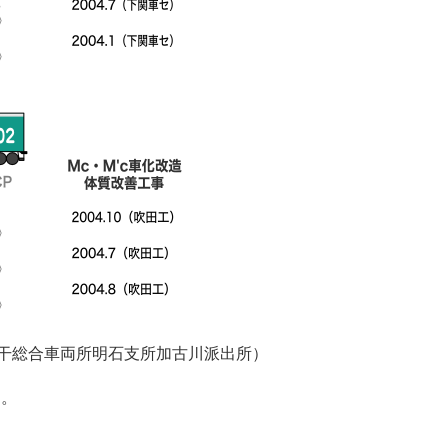
（網干総合車両所明石支所加古川派出所）
す。