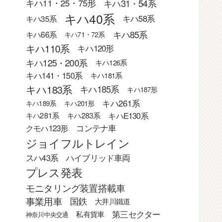
キハ31・54系
キハ11・25・75形
キハ40系
キハ58系
キハ35系
キハ85系
キハ66系
キハ71・72系
キハ110系
キハ120形
キハ125・200系
キハ126系
キハ141・150系
キハ181系
キハ183系
キハ185系
キハ187形
キハ261系
キハ189系
キハ201形
キハE130系
キハ281系
キハ283系
クモハ123形
コンテナ車
ジョイフルトレイン
スハ43系
ハイブリッド車両
プレス発表
モニタリング装置搭載車
事業用車
国鉄
大井川鐵道
第三セクター
私有貨車
神奈川中央交通