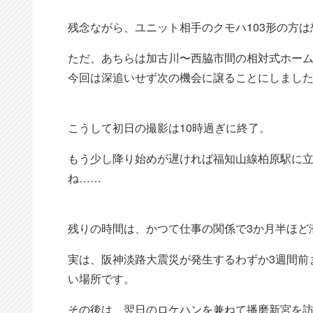
残念ながら、ユニット相手のクモハ103形の方
ただ、あちらは加古川〜西脇市間の相対式ホー
今回は深追いせず次の機会に譲ることにしまし
こうして初日の撮影は10時過ぎに終了。
もう少し降り始めが遅ければ福知山線柏原駅に
ね……
残りの時間は、かつて仕事の関係で3か月半ほど
実は、阪神淡路大震災が発生するわずか3週間前
い場所です。
その後は、翌日のロケハンを兼ねて播磨新宮を