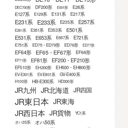
DF200形
E26系
DEC700形
E001形
E127系
E131系
E217系
E129系
E233系
E231系
E257系
E235系
E501系
E353系
E351系
E261系
E531系
E653系
E721系
E657系
E751系
ED75・ED79形
ED76形
ED77形
EF65・EF67形
EF64形
EF66形
EF81形
EF200・EF210形
EF71形
EF510形
EH500・EH800形
EH200形
GV-E400系
EV-E301系
EV-E801系
HB-E300系
H100形
HD300形
JR九州
JR北海道
JR四国
JR東日本
JR東海
JR西日本
JR貨物
YC1系
オハ50系
オハ35系