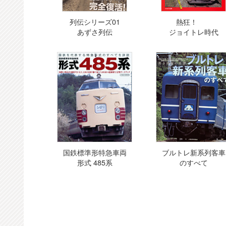
列伝シリーズ01
熱狂！
あずさ列伝
ジョイトレ時代
国鉄標準形特急車両
ブルトレ新系列客車
形式 485系
のすべて