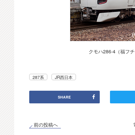
クモハ286-4（福フ
287系
JR西日本
SHARE
前の投稿へ