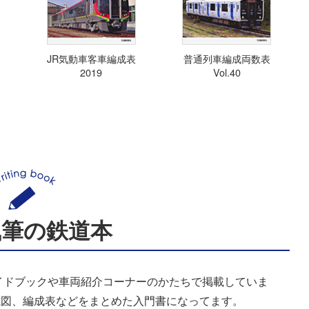
JR気動車客車編成表
普通列車編成両数表
2019
Vol.40
執筆の鉄道本
イドブックや車両紹介コーナーのかたちで掲載していま
式図、編成表などをまとめた入門書になってます。