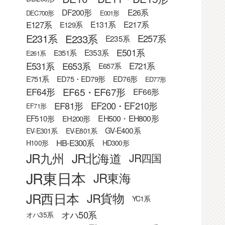
DF200形
E26系
DEC700形
E001形
E127系
E131系
E217系
E129系
E233系
E231系
E257系
E235系
E501系
E353系
E351系
E261系
E531系
E653系
E721系
E657系
E751系
ED75・ED79形
ED76形
ED77形
EF65・EF67形
EF64形
EF66形
EF81形
EF200・EF210形
EF71形
EF510形
EH500・EH800形
EH200形
GV-E400系
EV-E301系
EV-E801系
HB-E300系
H100形
HD300形
JR九州
JR北海道
JR四国
JR東日本
JR東海
JR西日本
JR貨物
YC1系
オハ50系
オハ35系