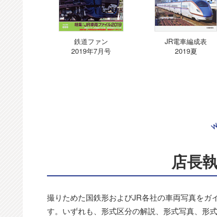
鉄道ファン
JR電車編成表
2019年7月号
2019夏
店長
撮りためた国鉄形およびJR各社の車両写真をガ
す。いずれも、形式区分の解説、形式写真、形