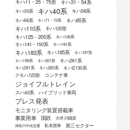
キハ31・54系
キハ11・25・75形
キハ40系
キハ58系
キハ35系
キハ85系
キハ66系
キハ71・72系
キハ110系
キハ120形
キハ125・200系
キハ126系
キハ141・150系
キハ181系
キハ183系
キハ185系
キハ187形
キハ261系
キハ189系
キハ201形
キハE130系
キハ281系
キハ283系
クモハ123形
コンテナ車
ジョイフルトレイン
スハ43系
ハイブリッド車両
プレス発表
モニタリング装置搭載車
事業用車
国鉄
大井川鐵道
第三セクター
私有貨車
神奈川中央交通