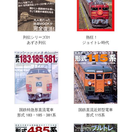
列伝シリーズ01
熱狂！
あずさ列伝
ジョイトレ時代
国鉄特急形直流電車
国鉄直流近郊型電車
形式 183・185・381系
形式 115系