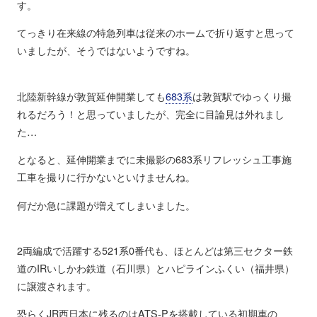
す。
てっきり在来線の特急列車は従来のホームで折り返すと思って
いましたが、そうではないようですね。
北陸新幹線が敦賀延伸開業しても
683系
は敦賀駅でゆっくり撮
れるだろう！と思っていましたが、完全に目論見は外れまし
た…
となると、延伸開業までに未撮影の683系リフレッシュ工事施
工車を撮りに行かないといけませんね。
何だか急に課題が増えてしまいました。
2両編成で活躍する521系0番代も、ほとんどは第三セクター鉄
道のIRいしかわ鉄道（石川県）とハピラインふくい（福井県）
に譲渡されます。
恐らくJR西日本に残るのはATS-Pを搭載している初期車の