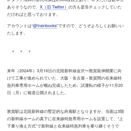
ありそうなので、
X（旧 Twitter）
の方も是非チェックしていた
だければと思っております。
アカウントは“
@trainbooks
”ですので、どうぞよろしくお願いい
たします。
＊ ＊ ＊
来年（2024年）3月16日の北陸新幹線金沢〜敦賀延伸開業に向
けて工事が進められていた、大阪・名古屋～敦賀間の在来線特
急列車専用ホームが概ね完成したため、試運転の様子が11月20
日（月）に報道公開されました。
敦賀駅は北陸新幹線の暫定的な終着駅となりますが、当面は3階
の新幹線ホームの真下に在来線特急専用ホームを設置して、“上
下乗り換え方式”で新幹線と在来線特急列車を乗り継ぐそうで