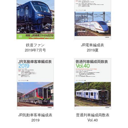
鉄道ファン
JR電車編成表
2019年7月号
2019夏
JR気動車客車編成表
普通列車編成両数表
2019
Vol.40