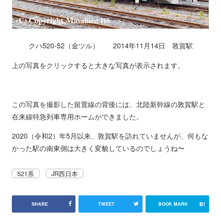
クハ520-52（金ツル） 2014年11月14日 敦賀駅
上の写真をクリックすると大きな写真が表示されます。
この写真を撮影した留置線の背後には、北陸新幹線の敦賀駅と
在来線特急列車専用ホームができました。
2020（令和2）年5月以来、敦賀駅を訪れていませんが、何もな
かった駅の南東側は大きく変貌しているのでしょうね〜
521系
JR西日本
B!
SHARE
TWEET
BOOK MARK