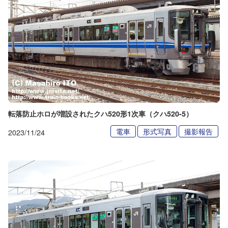
転落防止ホロが増設されたクハ520形1次車（クハ520-5）
電車
形式写真
撮影報告
2023/11/24