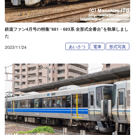
鉄道ファン4月号の特集“681・683系 全形式全番台”を執筆しまし
た
あいさつ
電車
形式写真
2023/11/24