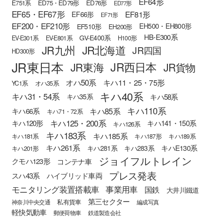
EF64形
E751系
ED75・ED79形
ED76形
ED77形
EF65・EF67形
EF81形
EF66形
EF71形
EF200・EF210形
EH500・EH800形
EF510形
EH200形
HB-E300系
GV-E400系
EV-E301系
EV-E801系
H100形
JR九州
JR北海道
JR四国
HD300形
JR東日本
JR西日本
JR東海
JR貨物
オハ50系
キハ11・25・75形
YC1系
オハ35系
キハ40系
キハ31・54系
キハ58系
キハ35系
キハ110系
キハ85系
キハ66系
キハ71・72系
キハ125・200系
キハ120形
キハ141・150系
キハ126系
キハ183系
キハ185系
キハ181系
キハ187形
キハ189系
キハ261系
キハE130系
キハ281系
キハ283系
キハ201形
ジョイフルトレイン
クモハ123形
コンテナ車
プレス発表
スハ43系
ハイブリッド車両
モニタリング装置搭載車
事業用車
国鉄
大井川鐵道
第三セクター
私有貨車
神奈川中央交通
編成写真
軽快気動車
郵便荷物車
鉄道製造会社