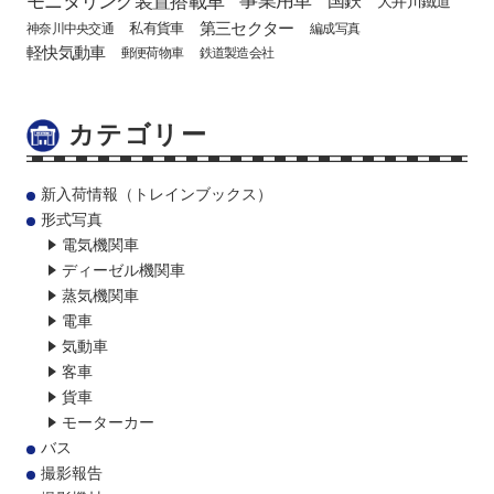
大井川鐵道
第三セクター
私有貨車
神奈川中央交通
編成写真
軽快気動車
郵便荷物車
鉄道製造会社
カテゴリー
新入荷情報（トレインブックス）
形式写真
電気機関車
ディーゼル機関車
蒸気機関車
電車
気動車
客車
貨車
モーターカー
バス
撮影報告