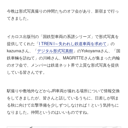
今晩は形式写真撮りの仲間たちのオフ会があり、新宿まで行っ
てきました。
イカロス出版刊の「国鉄型車両の系譜シリーズ」で形式写真を
提供してくれた「
I TREN I～失われし鉄道車両を求めて
」の
kazumaさん、「
デジタル形式写真館
」のYokoyamaさん、「国
鉄車輛を訪ねて」の川崎さん、MAGRITTEさんが集まった内輪
のオフ会で、メンバーは鉄道ネット界で上質な形式写真を提供
している皆さんです。
駅撮りや敷地外などからJR車両が撮れる場所について情報交換
をしてきましたが、皆さんと話しているうちに、日差しが弱ま
る秋に向けて出撃準備を少しずつしなければ！という気持ちに
なりました。仲間というのはいいものですね。