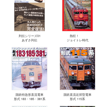
列伝シリーズ01
熱狂！
あずさ列伝
ジョイトレ時代
国鉄特急形直流電車
国鉄直流近郊型電車
形式 183・185・381系
形式 115系