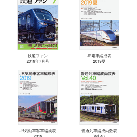
鉄道ファン
JR電車編成表
2019年7月号
2019夏
JR気動車客車編成表
普通列車編成両数表
2019
Vol.40