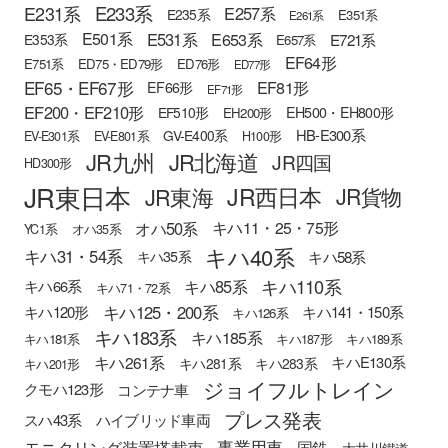
E233系
E231系
E257系
E235系
E351系
E261系
E501系
E531系
E653系
E721系
E353系
E657系
EF64形
E751系
ED75・ED79形
ED76形
ED77形
EF65・EF67形
EF81形
EF66形
EF71形
EF200・EF210形
EH500・EH800形
EF510形
EH200形
HB-E300系
GV-E400系
EV-E301系
EV-E801系
H100形
JR九州
JR北海道
JR四国
HD300形
JR東日本
JR西日本
JR東海
JR貨物
オハ50系
キハ11・25・75形
YC1系
オハ35系
キハ40系
キハ31・54系
キハ58系
キハ35系
キハ110系
キハ85系
キハ66系
キハ71・72系
キハ125・200系
キハ120形
キハ141・150系
キハ126系
キハ183系
キハ185系
キハ181系
キハ187形
キハ189系
キハ261系
キハE130系
キハ281系
キハ283系
キハ201形
ジョイフルトレイン
クモハ123形
コンテナ車
プレス発表
スハ43系
ハイブリッド車両
モニタリング装置搭載車
事業用車
国鉄