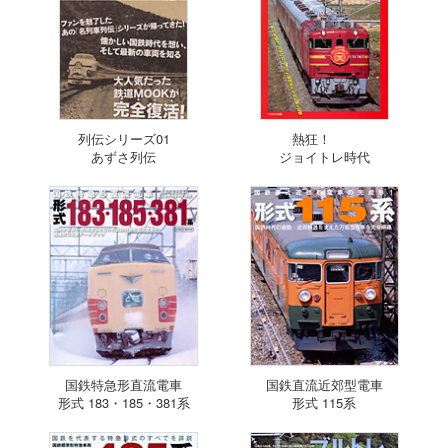
列伝シリーズ01
熱狂！
あずさ列伝
ジョイトレ時代
国鉄特急形直流電車
国鉄直流近郊型電車
形式 183・185・381系
形式 115系