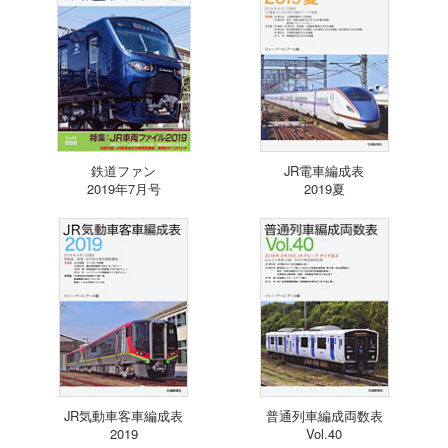
鉄道ファン
JR電車編成表
2019年7月号
2019夏
JR気動車客車編成表
普通列車編成両数表
2019
Vol.40