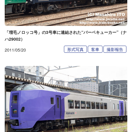
「増毛ノロッコ号」の3号車に連結された“バーベキューカー”（ナ
ハ29002）
形式写真
客車
撮影報告
2011/05/20