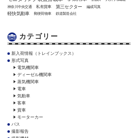
第三セクター
私有貨車
神奈川中央交通
編成写真
軽快気動車
郵便荷物車
鉄道製造会社
カテゴリー
新入荷情報（トレインブックス）
形式写真
電気機関車
ディーゼル機関車
蒸気機関車
電車
気動車
客車
貨車
モーターカー
バス
撮影報告
撮影機材