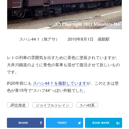
スハシ44 1（旭アサ） 2010年8月1日 函館駅
レトロ列車の雰囲気を出すために茶色に塗装されていますが、
大井川鐵道のように青色の客車も混ぜて復活させて欲しいもの
です。
約20年前にも
スハシ44 1 を撮影しています
が、このときは塗
色が青15号で“スハフ44”っぽい外観でした。
JR北海道
ジョイフルトレイン
スハ43系
B!
SHARE
TWEET
BOOK MARK