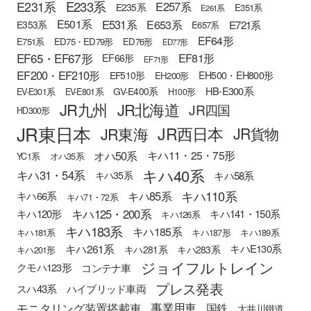
E233系
E231系
E257系
E235系
E351系
E261系
E501系
E531系
E653系
E721系
E353系
E657系
EF64形
E751系
ED75・ED79形
ED76形
ED77形
EF65・EF67形
EF81形
EF66形
EF71形
EF200・EF210形
EH500・EH800形
EF510形
EH200形
HB-E300系
GV-E400系
EV-E301系
EV-E801系
H100形
JR九州
JR北海道
JR四国
HD300形
JR東日本
JR西日本
JR東海
JR貨物
オハ50系
キハ11・25・75形
YC1系
オハ35系
キハ40系
キハ31・54系
キハ58系
キハ35系
キハ110系
キハ85系
キハ66系
キハ71・72系
キハ125・200系
キハ120形
キハ141・150系
キハ126系
キハ183系
キハ185系
キハ181系
キハ187形
キハ189系
キハ261系
キハE130系
キハ281系
キハ283系
キハ201形
ジョイフルトレイン
クモハ123形
コンテナ車
プレス発表
スハ43系
ハイブリッド車両
モニタリング装置搭載車
事業用車
国鉄
大井川鐵道