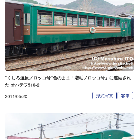
“くしろ湿原ノロッコ号”色のまま「増毛ノロッコ号」に連結され
た オハテフ510-2
形式写真
客車
2011/05/20