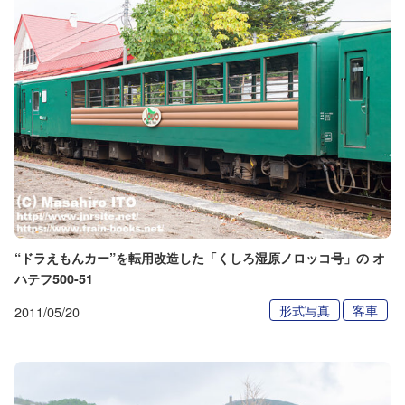
“ドラえもんカー”を転用改造した「くしろ湿原ノロッコ号」の オ
ハテフ500-51
形式写真
客車
2011/05/20