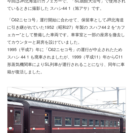
今回はJR北海道のカフェカーで、「SL函館大沼号」で使用され
ているときに撮影した スハシ44 1（旭アサ）です。
「C62ニセコ号」運行開始に合わせて、保留車としてJR北海道
に引き継がれていた1952（昭和27）年製の スハフ44 2 を“カフ
ェカー”として整備した車両です。車掌室と一部の座席を撤去し
てカウンターと厨房を設けていました。
1995（平成7）年に「C62ニセコ号」の運行が中止されたため
スハシ 44 1 も廃車されましたが、1999（平成11）年からC11
形蒸気機関車によりSL列車が運行されることになり、同年に車
籍が復活しました。