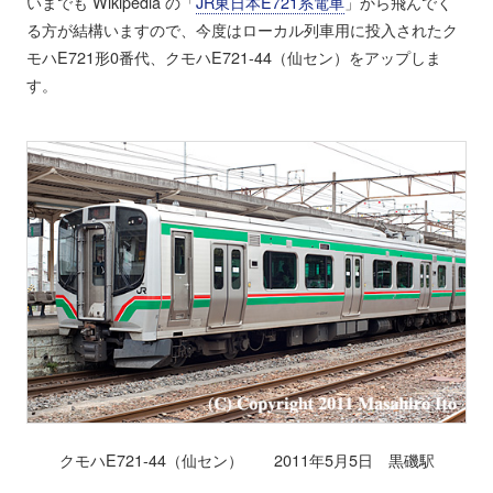
いまでも Wikipedia の「
JR東日本E721系電車
」から飛んでく
る方が結構いますので、今度はローカル列車用に投入されたク
モハE721形0番代、クモハE721-44（仙セン）をアップしま
す。
クモハE721-44（仙セン） 2011年5月5日 黒磯駅