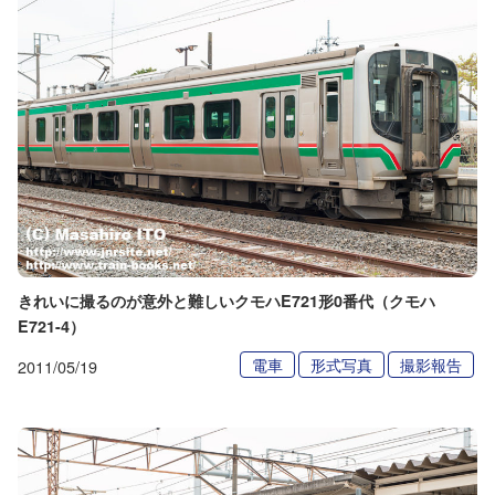
きれいに撮るのが意外と難しいクモハE721形0番代（クモハ
E721-4）
電車
形式写真
撮影報告
2011/05/19