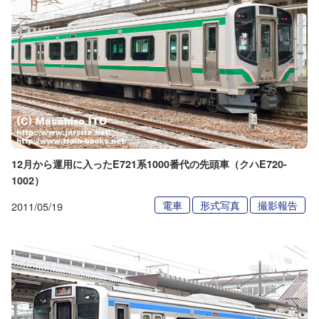
12月から運用に入ったE721系1000番代の先頭車（クハE720-
1002）
電車
形式写真
撮影報告
2011/05/19