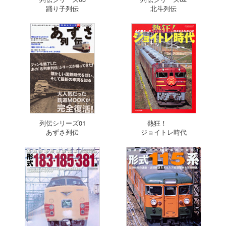
踊り子列伝
北斗列伝
列伝シリーズ01
熱狂！
あずさ列伝
ジョイトレ時代