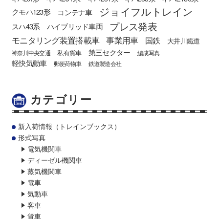
ジョイフルトレイン
クモハ123形
コンテナ車
プレス発表
スハ43系
ハイブリッド車両
モニタリング装置搭載車
事業用車
国鉄
大井川鐵道
第三セクター
私有貨車
神奈川中央交通
編成写真
軽快気動車
郵便荷物車
鉄道製造会社
カテゴリー
新入荷情報（トレインブックス）
形式写真
電気機関車
ディーゼル機関車
蒸気機関車
電車
気動車
客車
貨車