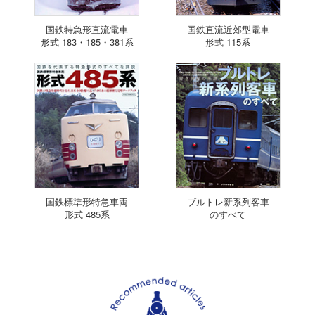
国鉄特急形直流電車
国鉄直流近郊型電車
形式 183・185・381系
形式 115系
国鉄標準形特急車両
ブルトレ新系列客車
形式 485系
のすべて