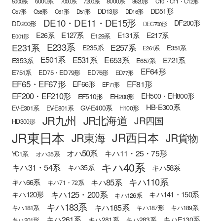
6000系
8000系
5000系
7000系
7200系
8620形
C10・C11・C12形
DD51形
DD13形
C57形
C58形
C61形
D51形
DD16形
DE10・DE11・DE15形
DF200形
DD200形
DEC700形
E127系
E26系
E131系
E217系
E129系
E001形
E233系
E231系
E257系
E235系
E351系
E261系
E501系
E531系
E653系
E721系
E353系
E657系
EF64形
E751系
ED75・ED79形
ED76形
ED77形
EF65・EF67形
EF81形
EF66形
EF71形
EF200・EF210形
EH500・EH800形
EF510形
EH200形
HB-E300系
GV-E400系
EV-E301系
EV-E801系
H100形
JR九州
JR北海道
JR四国
HD300形
JR東日本
JR西日本
JR東海
JR貨物
オハ50系
キハ11・25・75形
YC1系
オハ35系
キハ40系
キハ31・54系
キハ58系
キハ35系
キハ110系
キハ85系
キハ66系
キハ71・72系
キハ125・200系
キハ120形
キハ141・150系
キハ126系
キハ183系
キハ185系
キハ181系
キハ187形
キハ189系
キハ261系
キハE130系
キハ281系
キハ283系
キハ201形