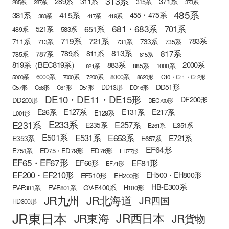
313系
371系
289系
311系
315系
285系
287系
373系
485系
415系
381系
455・475系
383系
417系
419系
681・683系
651系
701系
521系
583系
489系
721系
719系
783系
711系
733系
713系
731系
735系
813系
817系
789系
811系
787系
785系
815系
819系（BEC819系）
883系
2000系
885系
1000系
821系
6000系
8000系
5000系
7000系
7200系
8620形
C10・C11・C12形
DD51形
DD13形
C57形
C58形
C61形
D51形
DD16形
DE10・DE11・DE15形
DF200形
DD200形
DEC700形
E127系
E26系
E131系
E217系
E129系
E001形
E233系
E231系
E257系
E235系
E351系
E261系
E501系
E531系
E653系
E721系
E353系
E657系
EF64形
E751系
ED75・ED79形
ED76形
ED77形
EF65・EF67形
EF81形
EF66形
EF71形
EF200・EF210形
EH500・EH800形
EF510形
EH200形
HB-E300系
GV-E400系
EV-E301系
EV-E801系
H100形
JR九州
JR北海道
JR四国
HD300形
JR東日本
JR西日本
JR東海
JR貨物