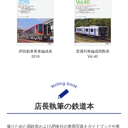
JR気動車客車編成表
普通列車編成両数表
2019
Vol.40
店長執筆の鉄道本
撮りためた国鉄形およびJR各社の車両写真をガイドブックや車