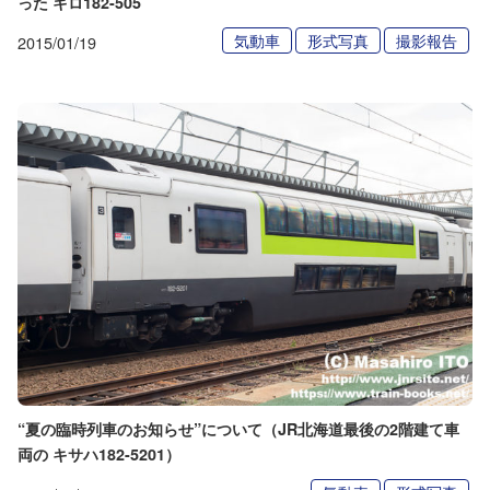
った キロ182-505
気動車
形式写真
撮影報告
2015/01/19
“夏の臨時列車のお知らせ”について（JR北海道最後の2階建て車
両の キサハ182-5201）