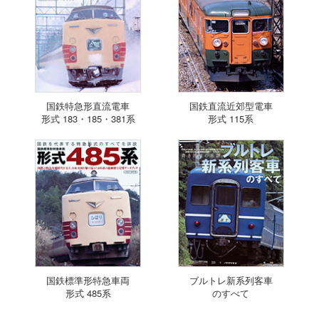
国鉄特急形直流電車
国鉄直流近郊型電車
形式 183・185・381系
形式 115系
国鉄標準形特急車両
ブルトレ新系列客車
形式 485系
のすべて