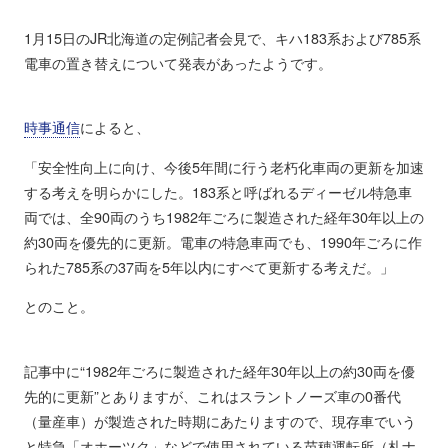
1月15日のJR北海道の定例記者会見で、キハ183系および785系
電車の置き替えについて発表があったようです。
時事通信
によると、
「安全性向上に向け、今後5年間に行う老朽化車両の更新を加速
する考えを明らかにした。183系と呼ばれるディーゼル特急車
両では、全90両のうち1982年ごろに製造された経年30年以上の
約30両を優先的に更新。電車の特急車両でも、1990年ごろに作
られた785系の37両を5年以内にすべて更新する考えだ。」
とのこと。
記事中に“1982年ごろに製造された経年30年以上の約30両を優
先的に更新”とありますが、これはスラントノーズ車の0番代
（量産車）が製造された時期にあたりますので、現存車でいう
と特急「オホーツク」などで使用されている苗穂運転所（札ナ