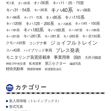
オハ50系
キハ11・25・75形
YC1系
オハ35系
キハ40系
キハ31・54系
キハ58系
キハ35系
キハ110系
キハ85系
キハ66系
キハ71・72系
キハ125・200系
キハ120形
キハ141・150系
キハ126系
キハ183系
キハ185系
キハ181系
キハ187形
キハ189系
キハ261系
キハE130系
キハ281系
キハ283系
キハ201形
ジョイフルトレイン
クモハ123形
コンテナ車
プレス発表
スハ43系
ハイブリッド車両
モニタリング装置搭載車
事業用車
国鉄
大井川鐵道
第三セクター
私有貨車
神奈川中央交通
編成写真
軽快気動車
郵便荷物車
鉄道製造会社
カテゴリー
新入荷情報（トレインブックス）
形式写真