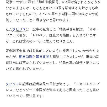
記事中の“約30両”に「旭山動物園号」の5両が含まれるかどうか
分かりませんが、もともとキハ261系を増備する方針が打ち出
されていましたので、キハ183系の初期形車両の淘汰がやや前
倒しになったことに過ぎないと思われます。
ただ
タビリス
は、記事の見出しに「特急減便も検討。「オホー
ツク」間引き、「サロベツ」廃止の可能性」と入れています
が、これは憶測のレベルに思えてなりません。
定例記者会見では具体的にどのように発表されたのか分かりま
せんが、
朝日新聞
と
毎日新聞
も確認してみましたが、車両の新
造計画には言及されていませんし、特急列車の減便・廃止につ
いても書かれていません。
タビリス
の記事は記者会見の日付は違うし、「ニセコエクスプ
レス」などリゾート車両が改造車であると間違ったことを書い
ているので、要注意です。