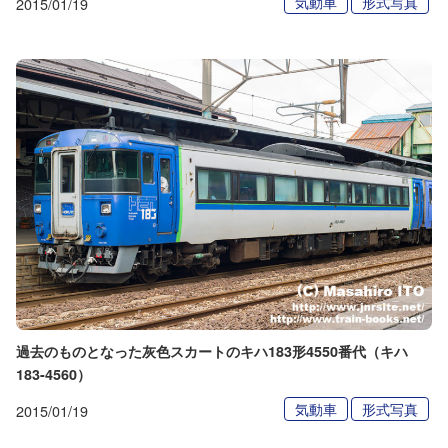
気動車
形式写真
2015/01/19
過去のものとなった灰色スカートのキハ183形4550番代（キハ
183-4560）
気動車
形式写真
2015/01/19