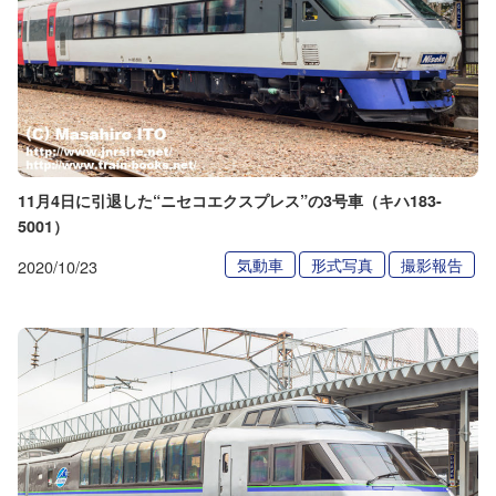
11月4日に引退した“ニセコエクスプレス”の3号車（キハ183-
5001）
気動車
形式写真
撮影報告
2020/10/23