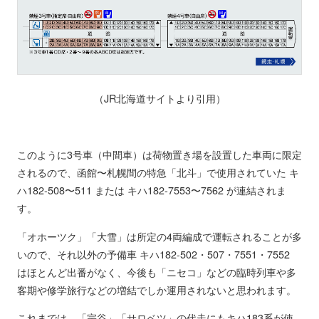
（JR北海道サイトより引用）
このように3号車（中間車）は荷物置き場を設置した車両に限定
されるので、函館〜札幌間の特急「北斗」で使用されていた キ
ハ182-508〜511 または キハ182-7553〜7562 が連結されま
す。
「オホーツク」「大雪」は所定の4両編成で運転されることが多
いので、それ以外の予備車 キハ182-502・507・7551・7552
はほとんど出番がなく、今後も「ニセコ」などの臨時列車や多
客期や修学旅行などの増結でしか運用されないと思われます。
これまでは、「宗谷」「サロベツ」の代走にもキハ183系が使