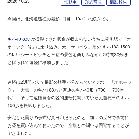
2020.10.23
気動車
形式写真
撮影報告
今回は、北海道遠征の撮影1日目（10/1）の続きです。
キハ40 830
が撮影できた興奮が収まらないうちに滝川駅で「オ
ホーツク1号」に乗り込み、元「サロベツ」用の キハ183-1503
の広いシートピッチと車窓の景色を楽しみながら2時間30分ほ
ど揺られて遠軽に移動しました。
遠軽は2週間ぶりで撮影の勝手が分かっていたので、「オホーツ
ク」「大雪」のキハ183系と普通のキハ40形（700・1700番
代）、そして遠軽発着の区間運転に就いていた元苗穂車のキハ
150形を撮影しました。
安定した曇りの形式写真日和だったのと、前回の反省で事前に
お昼を買い込んでおいたので、空腹との闘いは回避することが
できました。