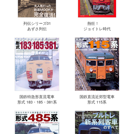
列伝シリーズ01
熱狂！
あずさ列伝
ジョイトレ時代
国鉄特急形直流電車
国鉄直流近郊型電車
形式 183・185・381系
形式 115系