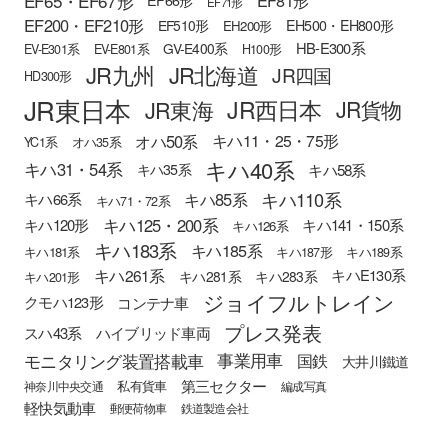
EF65・EF67形
EF81形
EF66形
EF71形
EF200・EF210形
EH500・EH800形
EF510形
EH200形
HB-E300系
GV-E400系
EV-E301系
EV-E801系
H100形
JR九州
JR北海道
JR四国
HD300形
JR東日本
JR西日本
JR東海
JR貨物
オハ50系
キハ11・25・75形
YC1系
オハ35系
キハ40系
キハ31・54系
キハ58系
キハ35系
キハ110系
キハ85系
キハ66系
キハ71・72系
キハ125・200系
キハ120形
キハ141・150系
キハ126系
キハ183系
キハ185系
キハ181系
キハ187形
キハ189系
キハ261系
キハE130系
キハ281系
キハ283系
キハ201形
ジョイフルトレイン
クモハ123形
コンテナ車
プレス発表
スハ43系
ハイブリッド車両
モニタリング装置搭載車
事業用車
国鉄
大井川鐵道
第三セクター
私有貨車
神奈川中央交通
編成写真
軽快気動車
郵便荷物車
鉄道製造会社