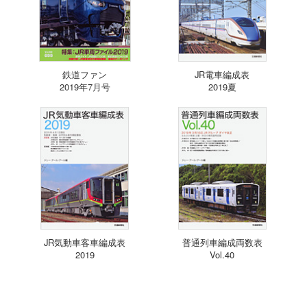
鉄道ファン
JR電車編成表
2019年7月号
2019夏
JR気動車客車編成表
普通列車編成両数表
2019
Vol.40