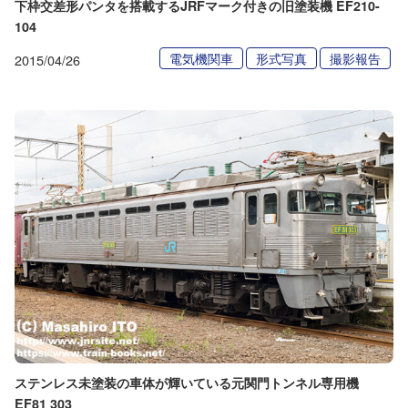
下枠交差形パンタを搭載するJRFマーク付きの旧塗装機 EF210-
104
電気機関車
形式写真
撮影報告
2015/04/26
ステンレス未塗装の車体が輝いている元関門トンネル専用機
EF81 303