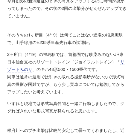
今月初めの新潟遠征のときの写真をアップするのに時間が掛か
ってしまったので、その後の2回の出撃分がぜんぜんアップでき
ていません。
そのうちの1ヶ所目（4/19）は何てことはない近場の根府川駅
で、山手線用のE235系量産先行車の試運転。
2ヶ所目（4/19）の福島駅では、首都圏では馴染みのないJR東
日本仙台支社のリゾートトレイン（ジョイフルトレイン）「
リ
ゾートみのり
」のキハ48形500・1500番代です。
同車は通常の運用では引きの取れる撮影場所がないので形式写
真の撮影が困難ですが、もう少し実車については勉強してから
アップしたいと考えています。
いずれも現地では形式写真仲間と一緒に行動しましたので、グ
グればきれいな形式写真が見られると思います。
根府川へのプチ出撃は比較的安定して曇ってくれましたし、近