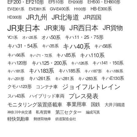
EF200・EF210形
EH500・EH800形
EF510形
EH200形
HB-E300系
GV-E400系
EV-E301系
EV-E801系
H100形
JR九州
JR北海道
JR四国
HD300形
JR東日本
JR西日本
JR東海
JR貨物
オハ50系
キハ11・25・75形
YC1系
オハ35系
キハ40系
キハ31・54系
キハ58系
キハ35系
キハ110系
キハ85系
キハ66系
キハ71・72系
キハ125・200系
キハ120形
キハ141・150系
キハ126系
キハ183系
キハ185系
キハ181系
キハ187形
キハ189系
キハ261系
キハE130系
キハ281系
キハ283系
キハ201形
ジョイフルトレイン
クモハ123形
コンテナ車
プレス発表
スハ43系
ハイブリッド車両
モニタリング装置搭載車
事業用車
国鉄
大井川鐵道
第三セクター
私有貨車
神奈川中央交通
編成写真
軽快気動車
郵便荷物車
鉄道製造会社