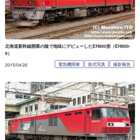
北海道新幹線開業の陰で地味にデビューしたEH800形（EH800-
9）
電気機関車
形式写真
撮影報告
2015/04/26