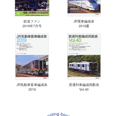
鉄道ファン
JR電車編成表
2019年7月号
2019夏
JR気動車客車編成表
普通列車編成両数表
2019
Vol.40