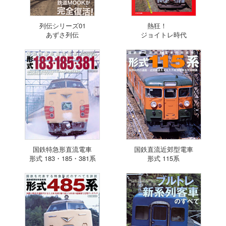
列伝シリーズ01
熱狂！
あずさ列伝
ジョイトレ時代
国鉄特急形直流電車
国鉄直流近郊型電車
形式 183・185・381系
形式 115系