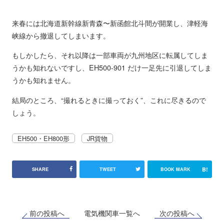
来春には北海道新幹線新青森〜新函館北斗間が開業し、津軽海
峡線から撤退してしまいます。
もしかしたら、それ以降は一部車両が九州地区に転属してしま
うかも知れないですし、EH500-901 だけ一足先に引退してしま
うかも知れません。
結局のところ、“撮れるときに撮っておく”、これに尽きるので
しょう。
EH500・EH800形
JR貨物
B!
SHARE
TWEET
BOOK MARK
前の投稿へ
次の投稿へ
電気機関車一覧へ