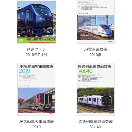
鉄道ファン
JR電車編成表
2019年7月号
2019夏
JR気動車客車編成表
普通列車編成両数表
2019
Vol.40