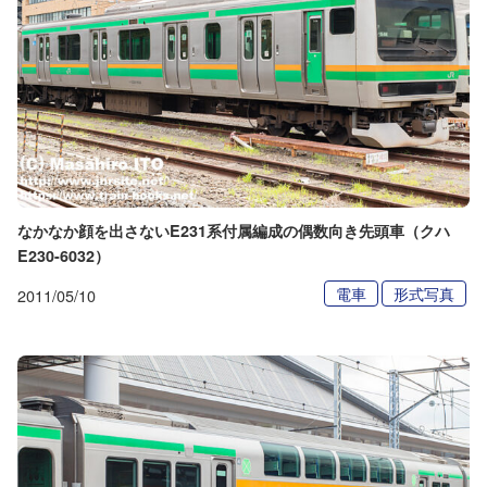
なかなか顔を出さないE231系付属編成の偶数向き先頭車（クハ
E230-6032）
電車
形式写真
2011/05/10