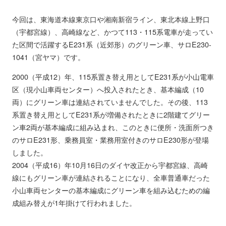
今回は、東海道本線東京口や湘南新宿ライン、東北本線上野口
（宇都宮線）、高崎線など、かつて113・115系電車が走ってい
た区間で活躍するE231系（近郊形）のグリーン車、サロE230-
1041（宮ヤマ）です。
2000（平成12）年、115系置き替え用としてE231系が小山電車
区（現小山車両センター）へ投入されたとき、基本編成（10
両）にグリーン車は連結されていませんでした。その後、113
系置き替え用としてE231系が増備されたときに2階建てグリー
ン車2両が基本編成に組み込まれ、このときに便所・洗面所つき
のサロE231形、乗務員室・業務用室付きのサロE230形が登場
しました。
2004（平成16）年10月16日のダイヤ改正から宇都宮線、高崎
線にもグリーン車が連結されることになり、全車普通車だった
小山車両センターの基本編成にグリーン車を組み込むための編
成組み替えが1年掛けて行われました。