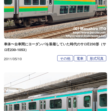
車体〜台車間にヨーダンパを装着していた時代のサロE230形（サ
ロE230-1053）
その他
電車
形式写真
2011/05/10