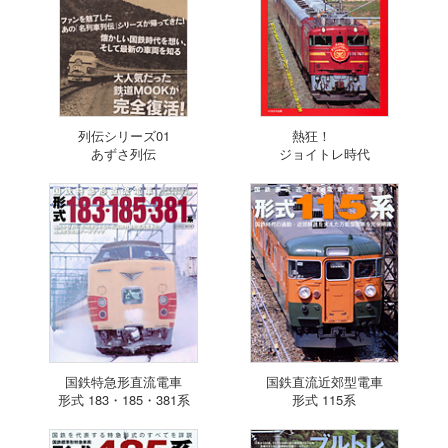
列伝シリーズ01
熱狂！
あずさ列伝
ジョイトレ時代
国鉄特急形直流電車
国鉄直流近郊型電車
形式 183・185・381系
形式 115系