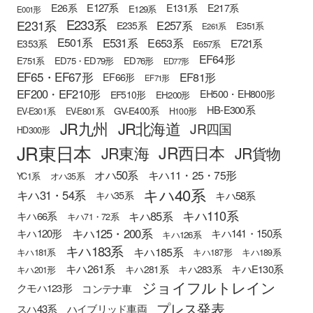
E127系
E26系
E131系
E217系
E129系
E001形
E233系
E231系
E257系
E235系
E351系
E261系
E501系
E531系
E653系
E721系
E353系
E657系
EF64形
E751系
ED75・ED79形
ED76形
ED77形
EF65・EF67形
EF81形
EF66形
EF71形
EF200・EF210形
EH500・EH800形
EF510形
EH200形
HB-E300系
GV-E400系
EV-E301系
EV-E801系
H100形
JR九州
JR北海道
JR四国
HD300形
JR東日本
JR西日本
JR東海
JR貨物
オハ50系
キハ11・25・75形
YC1系
オハ35系
キハ40系
キハ31・54系
キハ58系
キハ35系
キハ110系
キハ85系
キハ66系
キハ71・72系
キハ125・200系
キハ120形
キハ141・150系
キハ126系
キハ183系
キハ185系
キハ181系
キハ187形
キハ189系
キハ261系
キハE130系
キハ281系
キハ283系
キハ201形
ジョイフルトレイン
クモハ123形
コンテナ車
プレス発表
スハ43系
ハイブリッド車両