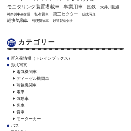
モニタリング装置搭載車
事業用車
国鉄
大井川鐵道
第三セクター
私有貨車
神奈川中央交通
編成写真
軽快気動車
郵便荷物車
鉄道製造会社
カテゴリー
新入荷情報（トレインブックス）
形式写真
電気機関車
ディーゼル機関車
蒸気機関車
電車
気動車
客車
貨車
モーターカー
バス