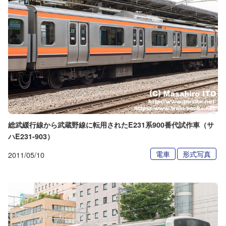
総武緩行線から武蔵野線に転用されたE231系900番代試作車（サ
ハE231-903）
電車
形式写真
2011/05/10