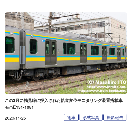
この3月に鶴見線に投入された軌道変位モニタリング装置搭載車
モハE131-1081
電車
形式写真
撮影報告
2020/11/25