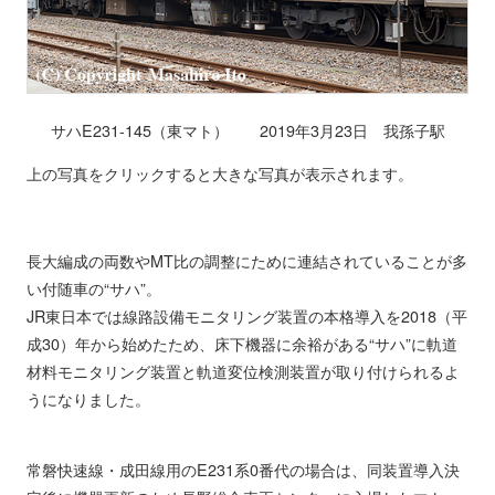
サハE231-145（東マト） 2019年3月23日 我孫子駅
上の写真をクリックすると大きな写真が表示されます。
長大編成の両数やMT比の調整にために連結されていることが多
い付随車の“サハ”。
JR東日本では線路設備モニタリング装置の本格導入を2018（平
成30）年から始めたため、床下機器に余裕がある“サハ”に軌道
材料モニタリング装置と軌道変位検測装置が取り付けられるよ
うになりました。
常磐快速線・成田線用のE231系0番代の場合は、同装置導入決