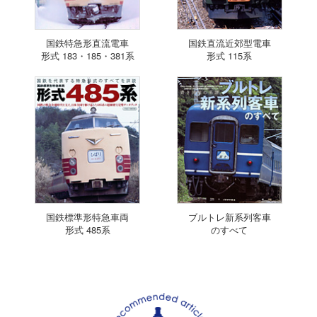
国鉄特急形直流電車
国鉄直流近郊型電車
形式 183・185・381系
形式 115系
国鉄標準形特急車両
ブルトレ新系列客車
形式 485系
のすべて