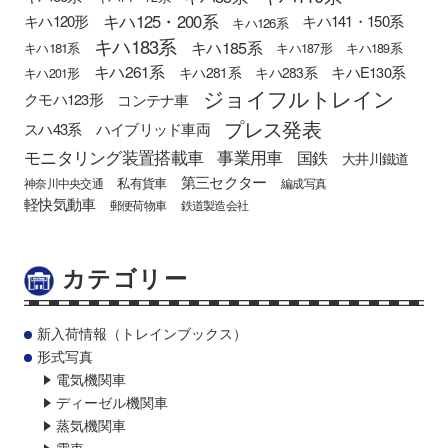
キハ125・200系
キハ120形
キハ141・150系
キハ126系
キハ183系
キハ185系
キハ181系
キハ187形
キハ189系
キハ261系
キハE130系
キハ281系
キハ283系
キハ201形
ジョイフルトレイン
クモハ123形
コンテナ車
プレス発表
スハ43系
ハイブリッド車両
モニタリング装置搭載車
事業用車
国鉄
大井川鐵道
第三セクター
私有貨車
神奈川中央交通
編成写真
軽快気動車
郵便荷物車
鉄道製造会社
カテゴリー
新入荷情報（トレインブックス）
形式写真
電気機関車
ディーゼル機関車
蒸気機関車
電車