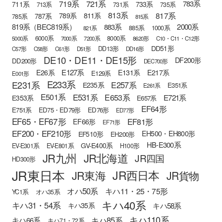
721系
719系
783系
711系
733系
713系
731系
735系
813系
817系
789系
811系
787系
785系
815系
819系（BEC819系）
883系
2000系
885系
1000系
821系
6000系
8000系
5000系
7000系
7200系
8620形
C10・C11・C12形
DD51形
DD13形
C57形
C58形
C61形
D51形
DD16形
DE10・DE11・DE15形
DF200形
DD200形
DEC700形
E127系
E26系
E131系
E217系
E129系
E001形
E233系
E231系
E257系
E235系
E351系
E261系
E501系
E531系
E653系
E721系
E353系
E657系
EF64形
E751系
ED75・ED79形
ED76形
ED77形
EF65・EF67形
EF81形
EF66形
EF71形
EF200・EF210形
EH500・EH800形
EF510形
EH200形
HB-E300系
GV-E400系
EV-E301系
EV-E801系
H100形
JR九州
JR北海道
JR四国
HD300形
JR東日本
JR西日本
JR東海
JR貨物
オハ50系
キハ11・25・75形
YC1系
オハ35系
キハ40系
キハ31・54系
キハ58系
キハ35系
キハ110系
キハ85系
キハ66系
キハ71・72系