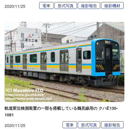
電車
形式写真
撮影報告
撮影機材
2020/11/25
軌道変位検測装置の一部を搭載している鶴見線用の クハE130-
1081
電車
形式写真
撮影報告
2020/11/25