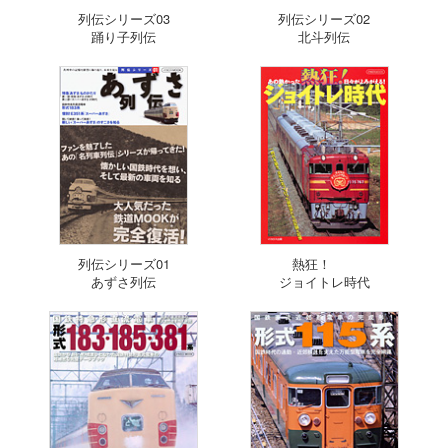
列伝シリーズ03
列伝シリーズ02
踊り子列伝
北斗列伝
列伝シリーズ01
熱狂！
あずさ列伝
ジョイトレ時代