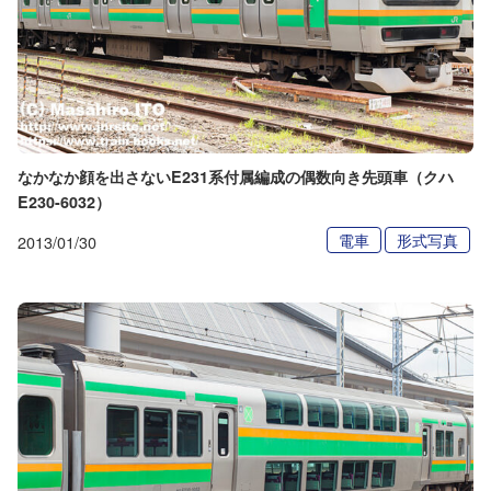
なかなか顔を出さないE231系付属編成の偶数向き先頭車（クハ
E230-6032）
電車
形式写真
2013/01/30