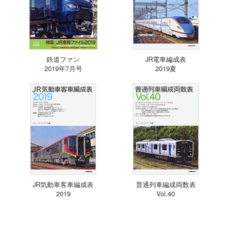
鉄道ファン
JR電車編成表
2019年7月号
2019夏
JR気動車客車編成表
普通列車編成両数表
2019
Vol.40