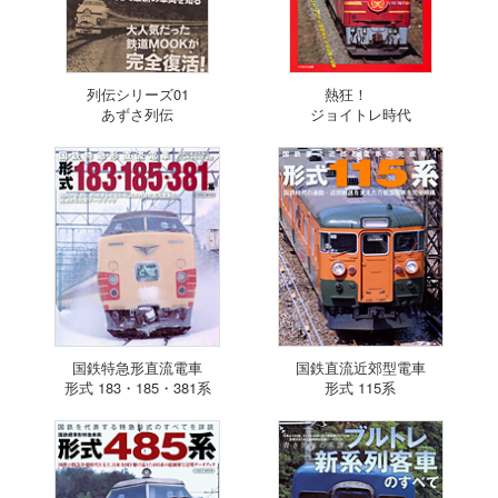
列伝シリーズ01
熱狂！
あずさ列伝
ジョイトレ時代
国鉄特急形直流電車
国鉄直流近郊型電車
形式 183・185・381系
形式 115系