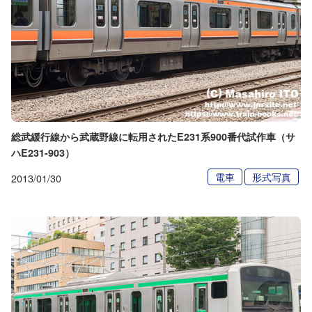
総武緩行線から武蔵野線に転用されたE231系900番代試作車（サ
ハE231-903）
電車
形式写真
2013/01/30