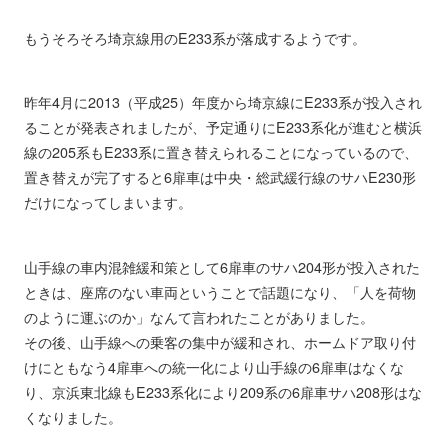
もうそろそろ埼京線用のE233系が落成するようです。
昨年4月に2013（平成25）年度から埼京線にE233系が投入され
ることが発表されましたが、予定通りにE233系化が進むと横浜
線の205系もE233系に置き替えられることになっているので、
置き替えが完了すると6扉車は中央・総武緩行線のサハE230形
だけになってしまいます。
山手線の車内混雑緩和策として6扉車のサハ204形が投入された
ときは、座席のない車両ということで話題になり、「人を荷物
のように運ぶのか」なんて言われたことがありました。
その後、山手線への乗客の集中が緩和され、ホームドア取り付
けにともなう4扉車への統一化により山手線の6扉車はなくな
り、京浜東北線もE233系化により209系の6扉車サハ208形はな
くなりました。