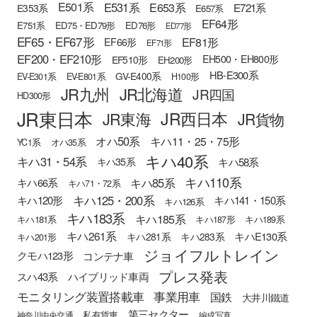
E501系
E531系
E653系
E721系
E353系
E657系
EF64形
E751系
ED75・ED79形
ED76形
ED77形
EF65・EF67形
EF81形
EF66形
EF71形
EF200・EF210形
EH500・EH800形
EF510形
EH200形
HB-E300系
GV-E400系
EV-E301系
EV-E801系
H100形
JR九州
JR北海道
JR四国
HD300形
JR東日本
JR西日本
JR東海
JR貨物
オハ50系
キハ11・25・75形
YC1系
オハ35系
キハ40系
キハ31・54系
キハ58系
キハ35系
キハ110系
キハ85系
キハ66系
キハ71・72系
キハ125・200系
キハ120形
キハ141・150系
キハ126系
キハ183系
キハ185系
キハ181系
キハ187形
キハ189系
キハ261系
キハE130系
キハ281系
キハ283系
キハ201形
ジョイフルトレイン
クモハ123形
コンテナ車
プレス発表
スハ43系
ハイブリッド車両
モニタリング装置搭載車
事業用車
国鉄
大井川鐵道
第三セクター
私有貨車
神奈川中央交通
編成写真