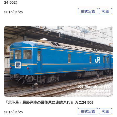
24 502）
形式写真
客車
2015/01/25
「北斗星」最終列車の最後尾に連結される カニ24 508
形式写真
客車
2015/01/25