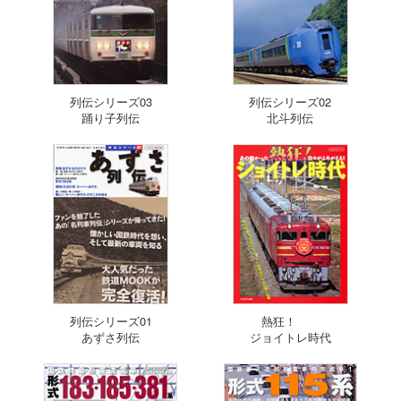
列伝シリーズ03
列伝シリーズ02
踊り子列伝
北斗列伝
列伝シリーズ01
熱狂！
あずさ列伝
ジョイトレ時代