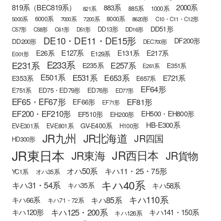
819系（BEC819系）
883系
2000系
885系
1000系
821系
6000系
8000系
5000系
7000系
7200系
8620形
C10・C11・C12形
DD51形
DD13形
C57形
C58形
C61形
D51形
DD16形
DE10・DE11・DE15形
DF200形
DD200形
DEC700形
E127系
E26系
E131系
E217系
E129系
E001形
E233系
E231系
E257系
E235系
E351系
E261系
E501系
E531系
E653系
E721系
E353系
E657系
EF64形
E751系
ED75・ED79形
ED76形
ED77形
EF65・EF67形
EF81形
EF66形
EF71形
EF200・EF210形
EH500・EH800形
EF510形
EH200形
HB-E300系
GV-E400系
EV-E301系
EV-E801系
H100形
JR九州
JR北海道
JR四国
HD300形
JR東日本
JR西日本
JR東海
JR貨物
オハ50系
キハ11・25・75形
YC1系
オハ35系
キハ40系
キハ31・54系
キハ58系
キハ35系
キハ110系
キハ85系
キハ66系
キハ71・72系
キハ125・200系
キハ120形
キハ141・150系
キハ126系