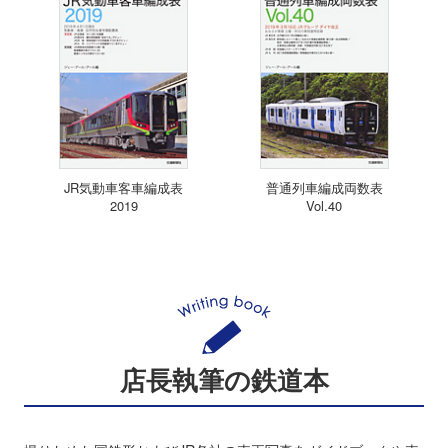
JR気動車客車編成表
普通列車編成両数表
2019
Vol.40
店長執筆の鉄道本