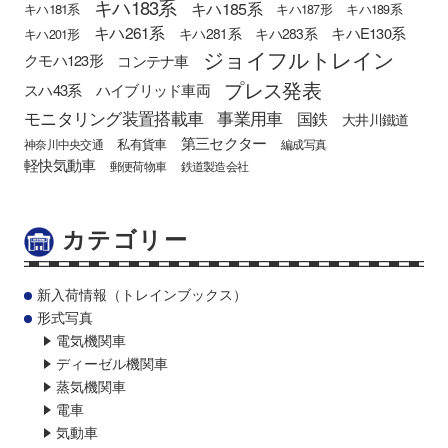
キハ183系
キハ185系
キハ181系
キハ187形
キハ189系
キハ261系
キハE130系
キハ281系
キハ283系
キハ201形
ジョイフルトレイン
クモハ123形
コンテナ車
プレス発表
スハ43系
ハイブリッド車両
モニタリング装置搭載車
事業用車
国鉄
大井川鐵道
第三セクター
私有貨車
神奈川中央交通
編成写真
軽快気動車
郵便荷物車
鉄道製造会社
カテゴリー
新入荷情報（トレインブックス）
形式写真
電気機関車
ディーゼル機関車
蒸気機関車
電車
気動車