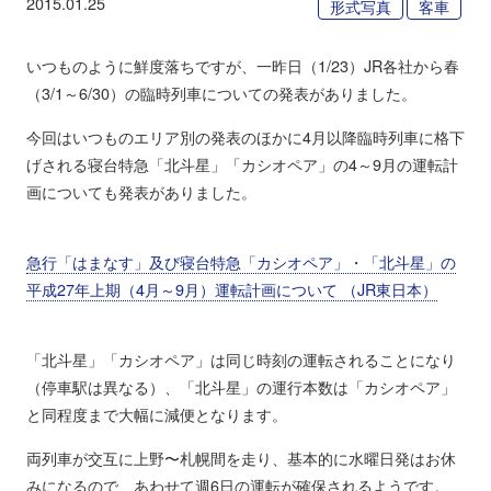
2015.01.25
形式写真
客車
いつものように鮮度落ちですが、一昨日（1/23）JR各社から春
（3/1～6/30）の臨時列車についての発表がありました。
今回はいつものエリア別の発表のほかに4月以降臨時列車に格下
げされる寝台特急「北斗星」「カシオペア」の4～9月の運転計
画についても発表がありました。
急行「はまなす」及び寝台特急「カシオペア」・「北斗星」の
平成27年上期（4月～9月）運転計画について （JR東日本）
「北斗星」「カシオペア」は同じ時刻の運転されることになり
（停車駅は異なる）、「北斗星」の運行本数は「カシオペア」
と同程度まで大幅に減便となります。
両列車が交互に上野〜札幌間を走り、基本的に水曜日発はお休
みになるので、あわせて週6日の運転が確保されるようです。