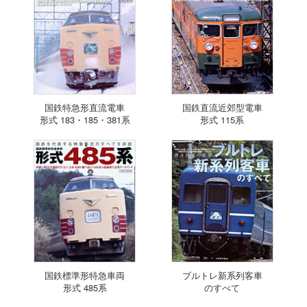
国鉄特急形直流電車
国鉄直流近郊型電車
形式 183・185・381系
形式 115系
国鉄標準形特急車両
ブルトレ新系列客車
形式 485系
のすべて