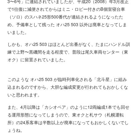
3〜6号」に連結されていましたが、平成20（2008）年3月改正
で1往復に減便されてからはミニ・ロビー付きのB個室寝台車
（ソロ）のスハネ25形500番代が連結されるようになったた
め、予備車として残った オハ25 503 以外は廃車となってしま
いました。
しかも、オハ25 503 はほとんど出番がなく、たまにハンドル訓
練で上野〜黒磯間を走る程度で、普段は尾久車両センター（東
オク）に留置されていました。
このような オハ25 503 が臨時列車化される「北斗星」に組み
込まれるのですから、大胆な編成変更が行われてもおかしくな
いと思われます。
また、4月以降は「カシオペア」のように12両編成1本でも回せ
る運用形態になってしまうので、東オクと札サウ（札幌運転
所）の24系客車は半数以上が廃車になってもおかしくないでし
ょうね。