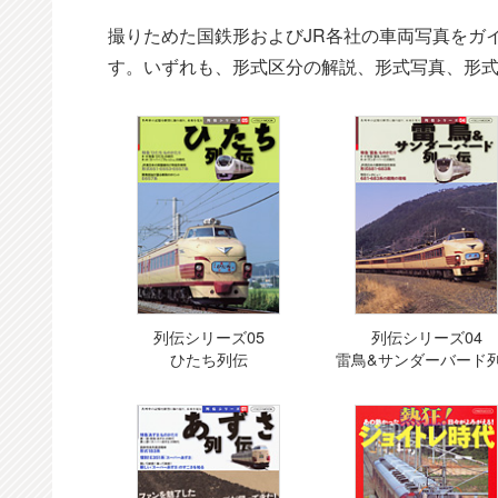
撮りためた国鉄形およびJR各社の車両写真をガ
す。いずれも、形式区分の解説、形式写真、形
列伝シリーズ05
列伝シリーズ04
ひたち列伝
雷鳥&サンダーバード