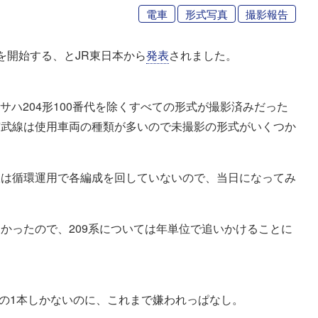
電車
形式写真
撮影報告
運行を開始する、とJR東日本から
発表
されました。
サハ204形100番代を除くすべての形式が撮影済みだった
南武線は使用車両の種類が多いので未撮影の形式がいくつか
線は循環運用で各編成を回していないので、当日になってみ
かったので、209系については年単位で追いかけることに
成の1本しかないのに、これまで嫌われっぱなし。