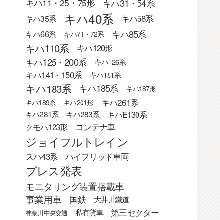
キハ31・54系
キハ11・25・75形
キハ40系
キハ58系
キハ35系
キハ85系
キハ66系
キハ71・72系
キハ110系
キハ120形
キハ125・200系
キハ126系
キハ141・150系
キハ181系
キハ183系
キハ185系
キハ187形
キハ261系
キハ189系
キハ201形
キハE130系
キハ281系
キハ283系
クモハ123形
コンテナ車
ジョイフルトレイン
スハ43系
ハイブリッド車両
プレス発表
モニタリング装置搭載車
事業用車
国鉄
大井川鐵道
第三セクター
私有貨車
神奈川中央交通