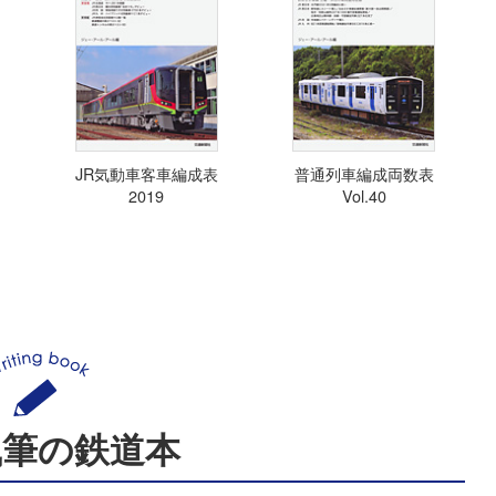
JR気動車客車編成表
普通列車編成両数表
2019
Vol.40
執筆の鉄道本