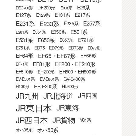
DF200形
E26系
DEC700形
E001形
E127系
E131系
E217系
E129系
E233系
E231系
E257系
E235系
E501系
E353系
E351系
E261系
E531系
E653系
E721系
E657系
E751系
ED75・ED79形
ED76形
ED77形
EF65・EF67形
EF64形
EF66形
EF81形
EF200・EF210形
EF71形
EF510形
EH500・EH800形
EH200形
GV-E400系
EV-E301系
EV-E801系
HB-E300系
H100形
HD300形
JR九州
JR北海道
JR四国
JR東日本
JR東海
JR西日本
JR貨物
YC1系
オハ50系
オハ35系