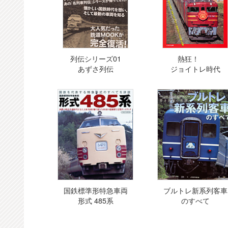
列伝シリーズ01
熱狂！
あずさ列伝
ジョイトレ時代
国鉄標準形特急車両
ブルトレ新系列客車
形式 485系
のすべて