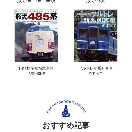
形式 183・185・381系
形式 115系
国鉄標準形特急車両
ブルトレ新系列客車
形式 485系
のすべて
おすすめ記事