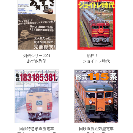
列伝シリーズ01
熱狂！
あずさ列伝
ジョイトレ時代
国鉄特急形直流電車
国鉄直流近郊型電車