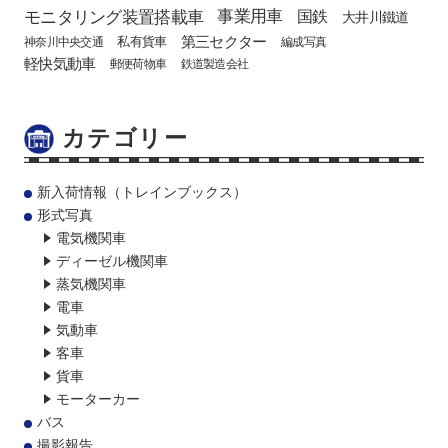
モニタリング装置搭載車
事業用車
国鉄
大井川鐵道
第三セクター
私有貨車
神奈川中央交通
編成写真
軽快気動車
郵便荷物車
鉄道製造会社
カテゴリー
新入荷情報（トレインブックス）
形式写真
電気機関車
ディーゼル機関車
蒸気機関車
電車
気動車
客車
貨車
モーターカー
バス
撮影報告