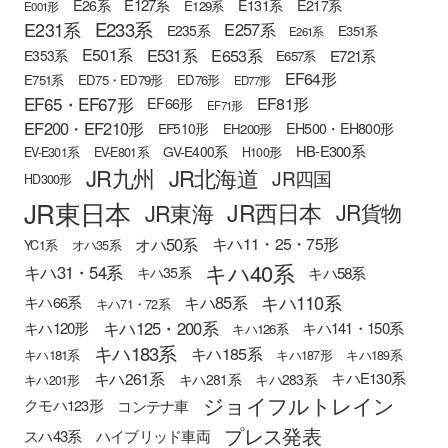
E127系
E26系
E131系
E217系
E129系
E001形
E233系
E231系
E257系
E235系
E351系
E261系
E501系
E531系
E653系
E721系
E353系
E657系
EF64形
E751系
ED75・ED79形
ED76形
ED77形
EF65・EF67形
EF81形
EF66形
EF71形
EF200・EF210形
EH500・EH800形
EF510形
EH200形
HB-E300系
GV-E400系
EV-E301系
EV-E801系
H100形
JR九州
JR北海道
JR四国
HD300形
JR東日本
JR西日本
JR東海
JR貨物
オハ50系
キハ11・25・75形
YC1系
オハ35系
キハ40系
キハ31・54系
キハ58系
キハ35系
キハ110系
キハ85系
キハ66系
キハ71・72系
キハ125・200系
キハ120形
キハ141・150系
キハ126系
キハ183系
キハ185系
キハ181系
キハ187形
キハ189系
キハ261系
キハE130系
キハ281系
キハ283系
キハ201形
ジョイフルトレイン
クモハ123形
コンテナ車
プレス発表
スハ43系
ハイブリッド車両