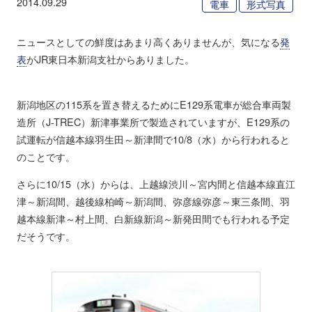
2014.09.29
電車
形式写真
ニュースとしての鮮度はあまり高くありませんが、気になる
発
表
がJR東日本新潟支社からありました。
新潟地区の115系を置き替えるためにE129系電車が総合車両製
造所（J-TREC）新津事業所で製造されていますが、E129系の
試運転が信越本線羽生田～新津間で10/8（水）から行われると
のことです。
さらに10/15（水）からは、上越線渋川～宮内間と信越本線直江
津～新潟間、越後線柏崎～新潟間、弥彦線弥彦～東三条間、羽
越本線新津～村上間、白新線新潟～新発田間でも行われる予定
だそうです。