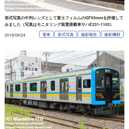
形式写真の中判レンズとして富士フィルムのGF55mmを評価して
みました（写真はモニタリング装置搭載車サハE231-1102）
電車
形式写真
撮影報告
撮影機材
2018/09/24