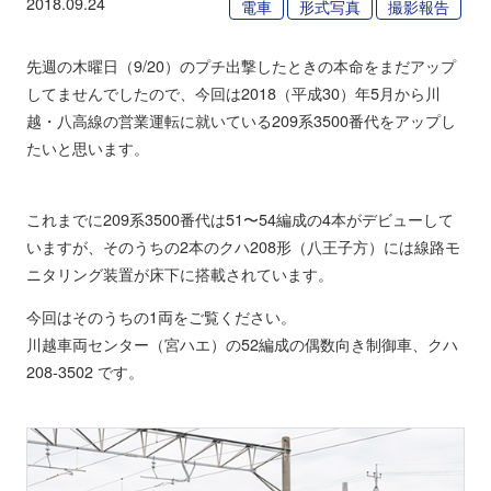
2018.09.24
電車
形式写真
撮影報告
先週の木曜日（9/20）のプチ出撃したときの本命をまだアップ
してませんでしたので、今回は2018（平成30）年5月から川
越・八高線の営業運転に就いている209系3500番代をアップし
たいと思います。
これまでに209系3500番代は51〜54編成の4本がデビューして
いますが、そのうちの2本のクハ208形（八王子方）には線路モ
ニタリング装置が床下に搭載されています。
今回はそのうちの1両をご覧ください。
川越車両センター（宮ハエ）の52編成の偶数向き制御車、クハ
208-3502 です。