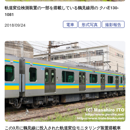
軌道変位検測装置の一部を搭載している鶴見線用の クハE130-
1081
電車
形式写真
撮影報告
2018/09/24
この3月に鶴見線に投入された軌道変位モニタリング装置搭載車