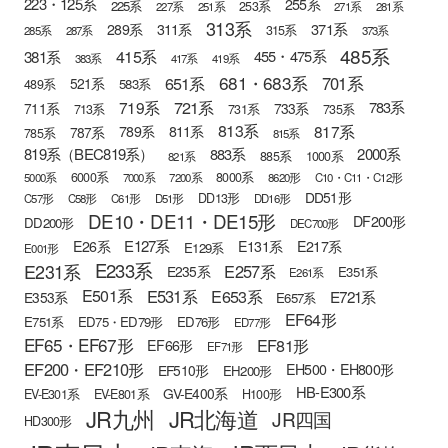
223・125系
255系
225系
253系
227系
251系
271系
281系
313系
371系
289系
311系
315系
285系
287系
373系
485系
415系
381系
455・475系
383系
417系
419系
681・683系
651系
701系
521系
583系
489系
721系
719系
783系
711系
733系
713系
731系
735系
813系
817系
789系
811系
787系
785系
815系
819系（BEC819系）
883系
2000系
885系
1000系
821系
6000系
8000系
5000系
7000系
7200系
8620形
C10・C11・C12形
DD51形
DD13形
C57形
C58形
C61形
D51形
DD16形
DE10・DE11・DE15形
DF200形
DD200形
DEC700形
E127系
E26系
E131系
E217系
E129系
E001形
E233系
E231系
E257系
E235系
E351系
E261系
E501系
E531系
E653系
E721系
E353系
E657系
EF64形
E751系
ED75・ED79形
ED76形
ED77形
EF65・EF67形
EF81形
EF66形
EF71形
EF200・EF210形
EH500・EH800形
EF510形
EH200形
HB-E300系
GV-E400系
EV-E301系
EV-E801系
H100形
JR九州
JR北海道
JR四国
HD300形