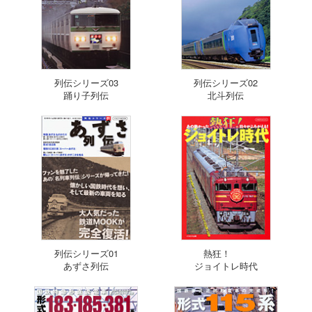
列伝シリーズ03
列伝シリーズ02
踊り子列伝
北斗列伝
列伝シリーズ01
熱狂！
あずさ列伝
ジョイトレ時代