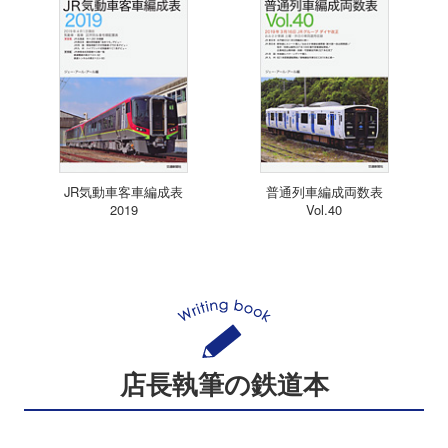
JR気動車客車編成表
普通列車編成両数表
2019
Vol.40
店長執筆の鉄道本