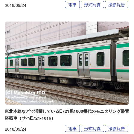
電車
形式写真
撮影報告
2018/09/24
東北本線などで活躍しているE721系1000番代のモニタリング装置
搭載車（サハE721-1016）
電車
形式写真
撮影報告
2018/09/24