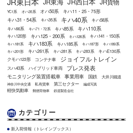
JR東日本
JR西日本
JR東海
JR貨物
オハ50系
キハ11・25・75形
YC1系
オハ35系
キハ40系
キハ31・54系
キハ58系
キハ35系
キハ110系
キハ85系
キハ66系
キハ71・72系
キハ125・200系
キハ120形
キハ141・150系
キハ126系
キハ183系
キハ185系
キハ181系
キハ187形
キハ189系
キハ261系
キハE130系
キハ281系
キハ283系
キハ201形
ジョイフルトレイン
クモハ123形
コンテナ車
プレス発表
スハ43系
ハイブリッド車両
モニタリング装置搭載車
事業用車
国鉄
大井川鐵道
第三セクター
私有貨車
神奈川中央交通
編成写真
軽快気動車
郵便荷物車
鉄道製造会社
カテゴリー
新入荷情報（トレインブックス）