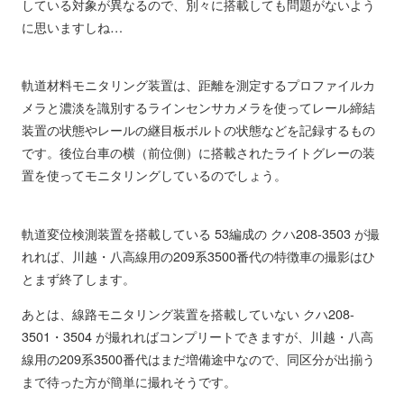
している対象が異なるので、別々に搭載しても問題がないよう
に思いますしね…
軌道材料モニタリング装置は、距離を測定するプロファイルカ
メラと濃淡を識別するラインセンサカメラを使ってレール締結
装置の状態やレールの継目板ボルトの状態などを記録するもの
です。後位台車の横（前位側）に搭載されたライトグレーの装
置を使ってモニタリングしているのでしょう。
軌道変位検測装置を搭載している 53編成の クハ208-3503 が撮
れれば、川越・八高線用の209系3500番代の特徴車の撮影はひ
とまず終了します。
あとは、線路モニタリング装置を搭載していない クハ208-
3501・3504 が撮れればコンプリートできますが、川越・八高
線用の209系3500番代はまだ増備途中なので、同区分が出揃う
まで待った方が簡単に撮れそうです。