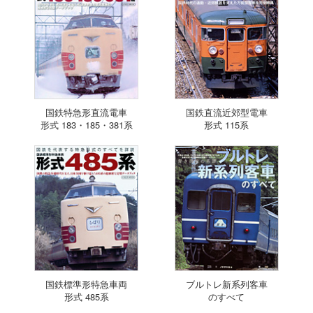
国鉄特急形直流電車
国鉄直流近郊型電車
形式 183・185・381系
形式 115系
国鉄標準形特急車両
ブルトレ新系列客車
形式 485系
のすべて