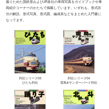
撮りためた国鉄形およびJR各社の車両写真をガイドブックや車
両紹介コーナーのかたちで掲載しています。いずれも、形式区
分の解説、形式写真、形式図、編成表などをまとめた入門書に
なってます。
列伝シリーズ05
列伝シリーズ04
ひたち列伝
雷鳥&サンダーバード列伝