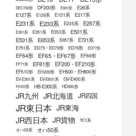
DF200形
E26系
DEC700形
E001形
E127系
E131系
E217系
E129系
E233系
E231系
E257系
E235系
E501系
E353系
E351系
E261系
E531系
E653系
E721系
E657系
E751系
ED75・ED79形
ED76形
ED77形
EF65・EF67形
EF64形
EF66形
EF81形
EF200・EF210形
EF71形
EF510形
EH500・EH800形
EH200形
GV-E400系
EV-E301系
EV-E801系
HB-E300系
H100形
HD300形
JR九州
JR北海道
JR四国
JR東日本
JR東海
JR西日本
JR貨物
YC1系
オハ50系
オハ35系