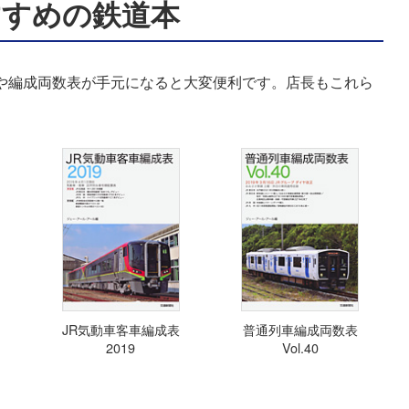
すすめの鉄道本
表や編成両数表が手元になると大変便利です。店長もこれら
JR気動車客車編成表
普通列車編成両数表
2019
Vol.40