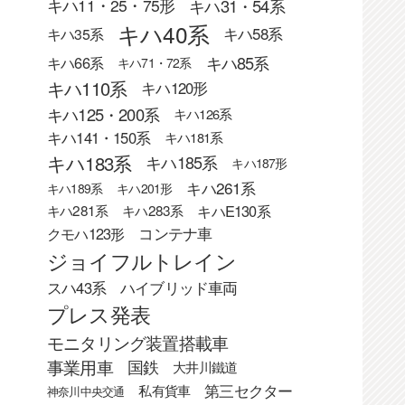
キハ31・54系
キハ11・25・75形
キハ40系
キハ58系
キハ35系
キハ85系
キハ66系
キハ71・72系
キハ110系
キハ120形
キハ125・200系
キハ126系
キハ141・150系
キハ181系
キハ183系
キハ185系
キハ187形
キハ261系
キハ189系
キハ201形
キハE130系
キハ281系
キハ283系
クモハ123形
コンテナ車
ジョイフルトレイン
スハ43系
ハイブリッド車両
プレス発表
モニタリング装置搭載車
事業用車
国鉄
大井川鐵道
第三セクター
私有貨車
神奈川中央交通