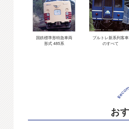
国鉄標準形特急車両
ブルトレ新系列客車
形式 485系
のすべて
お