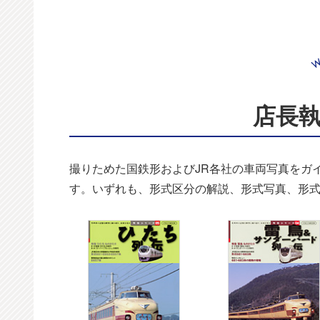
店長
撮りためた国鉄形およびJR各社の車両写真をガ
す。いずれも、形式区分の解説、形式写真、形