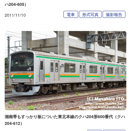
ハ204-605）
電車
形式写真
撮影報告
2011/11/10
湘南帯もすっかり板についた東北本線のクハ204形600番代（クハ
204-612）