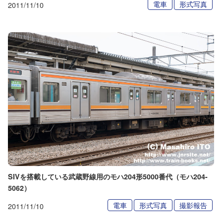
電車
形式写真
2011/11/10
SIVを搭載している武蔵野線用のモハ204形5000番代（モハ204-
5062）
電車
形式写真
撮影報告
2011/11/10