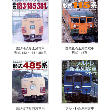
国鉄特急形直流電車
国鉄直流近郊型電車
形式 183・185・381系
形式 115系
国鉄標準形特急車両
ブルトレ新系列客車