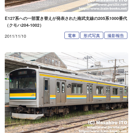
E127系への一部置き替えが発表された南武支線の205系1000番代
（クモハ204-1002）
電車
形式写真
撮影報告
2011/11/10