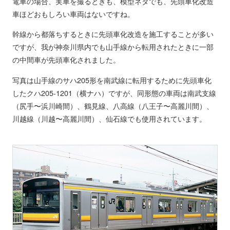
電車の場合、実車を撮るときも、模型ネタでも、先頭車化改造
車ほどおもしろい車両はないですね。
幹線から都落ちするときに先頭車化改造を施工することが多い
ですが、我が神奈川県内でも山手線から転用されたときに一部
の中間車が先頭車化されました。
写真は山手線のサハ205形を南武線に転用するために先頭車化
したクハ205-1201（横ナハ）ですが、同形態の車両は南武支線
（尻手〜浜川崎間）、鶴見線、八高線（八王子〜高麗川間）、
川越線（川越〜高麗川間）、仙石線でも使用されています。