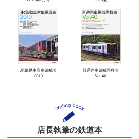
JR気動車客車編成表
普通列車編成両数表
2019
Vol.40
店長執筆の鉄道本