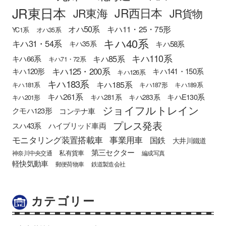
JR東日本
JR西日本
JR東海
JR貨物
オハ50系
キハ11・25・75形
YC1系
オハ35系
キハ40系
キハ31・54系
キハ58系
キハ35系
キハ110系
キハ85系
キハ66系
キハ71・72系
キハ125・200系
キハ120形
キハ141・150系
キハ126系
キハ183系
キハ185系
キハ181系
キハ187形
キハ189系
キハ261系
キハE130系
キハ281系
キハ283系
キハ201形
ジョイフルトレイン
クモハ123形
コンテナ車
プレス発表
スハ43系
ハイブリッド車両
モニタリング装置搭載車
事業用車
国鉄
大井川鐵道
第三セクター
私有貨車
神奈川中央交通
編成写真
軽快気動車
郵便荷物車
鉄道製造会社
カテゴリー