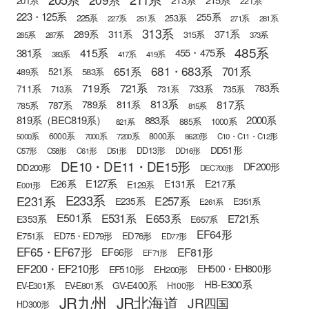
201系
221系
223・125系
255系
225系
253系
227系
251系
271系
281系
313系
371系
289系
311系
315系
285系
287系
373系
485系
415系
381系
455・475系
383系
417系
419系
681・683系
651系
701系
521系
583系
489系
721系
719系
783系
711系
733系
713系
731系
735系
813系
817系
789系
811系
787系
785系
815系
819系（BEC819系）
883系
2000系
885系
1000系
821系
6000系
8000系
5000系
7000系
7200系
8620形
C10・C11・C12形
DD51形
DD13形
C57形
C58形
C61形
D51形
DD16形
DE10・DE11・DE15形
DF200形
DD200形
DEC700形
E127系
E26系
E131系
E217系
E129系
E001形
E233系
E231系
E257系
E235系
E351系
E261系
E501系
E531系
E653系
E721系
E353系
E657系
EF64形
E751系
ED75・ED79形
ED76形
ED77形
EF65・EF67形
EF81形
EF66形
EF71形
EF200・EF210形
EH500・EH800形
EF510形
EH200形
HB-E300系
GV-E400系
EV-E301系
EV-E801系
H100形
JR九州
JR北海道
JR四国
HD300形