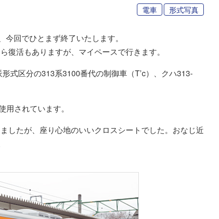
電車
形式写真
が、今回でひとまず終了いたします。
たら復活もありますが、マイペースで行きます。
区分の313系3100番代の制御車（T’c）、クハ313-
使用されています。
しましたが、座り心地のいいクロスシートでした。おなじ近
。