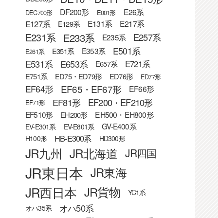
DF200形
E26系
DEC700形
E001形
E127系
E131系
E217系
E129系
E233系
E231系
E257系
E235系
E501系
E353系
E351系
E261系
E531系
E653系
E721系
E657系
E751系
ED75・ED79形
ED76形
ED77形
EF65・EF67形
EF64形
EF66形
EF81形
EF200・EF210形
EF71形
EF510形
EH500・EH800形
EH200形
GV-E400系
EV-E301系
EV-E801系
HB-E300系
H100形
HD300形
JR九州
JR北海道
JR四国
JR東日本
JR東海
JR西日本
JR貨物
YC1系
オハ50系
オハ35系