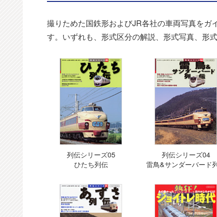
撮りためた国鉄形およびJR各社の車両写真をガ
す。いずれも、形式区分の解説、形式写真、形
列伝シリーズ05
列伝シリーズ04
ひたち列伝
雷鳥&サンダーバード