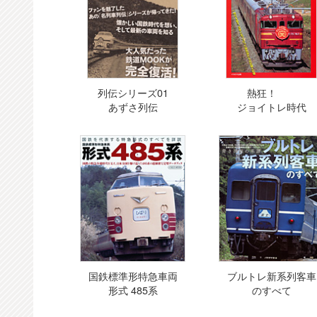
列伝シリーズ01
熱狂！
あずさ列伝
ジョイトレ時代
国鉄標準形特急車両
ブルトレ新系列客車
形式 485系
のすべて