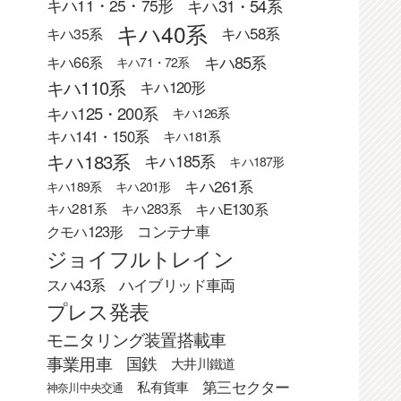
キハ31・54系
キハ11・25・75形
キハ40系
キハ58系
キハ35系
キハ85系
キハ66系
キハ71・72系
キハ110系
キハ120形
キハ125・200系
キハ126系
キハ141・150系
キハ181系
キハ183系
キハ185系
キハ187形
キハ261系
キハ189系
キハ201形
キハE130系
キハ281系
キハ283系
クモハ123形
コンテナ車
ジョイフルトレイン
スハ43系
ハイブリッド車両
プレス発表
モニタリング装置搭載車
事業用車
国鉄
大井川鐵道
第三セクター
私有貨車
神奈川中央交通