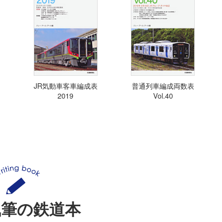
JR気動車客車編成表
普通列車編成両数表
2019
Vol.40
執筆の鉄道本