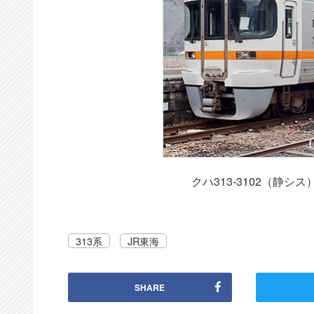
クハ313-3102（静シ
313系
JR東海
SHARE