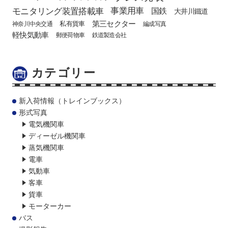
モニタリング装置搭載車
事業用車
国鉄
大井川鐵道
第三セクター
私有貨車
神奈川中央交通
編成写真
軽快気動車
郵便荷物車
鉄道製造会社
カテゴリー
新入荷情報（トレインブックス）
形式写真
電気機関車
ディーゼル機関車
蒸気機関車
電車
気動車
客車
貨車
モーターカー
バス