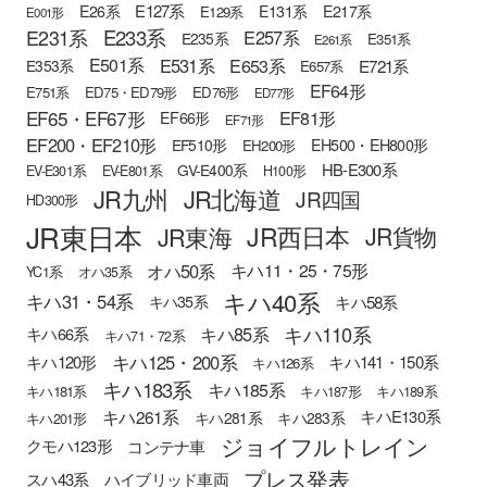
E127系
E26系
E131系
E217系
E129系
E001形
E233系
E231系
E257系
E235系
E351系
E261系
E501系
E531系
E653系
E721系
E353系
E657系
EF64形
E751系
ED75・ED79形
ED76形
ED77形
EF65・EF67形
EF81形
EF66形
EF71形
EF200・EF210形
EH500・EH800形
EF510形
EH200形
HB-E300系
GV-E400系
EV-E301系
EV-E801系
H100形
JR九州
JR北海道
JR四国
HD300形
JR東日本
JR西日本
JR東海
JR貨物
オハ50系
キハ11・25・75形
YC1系
オハ35系
キハ40系
キハ31・54系
キハ58系
キハ35系
キハ110系
キハ85系
キハ66系
キハ71・72系
キハ125・200系
キハ120形
キハ141・150系
キハ126系
キハ183系
キハ185系
キハ181系
キハ187形
キハ189系
キハ261系
キハE130系
キハ281系
キハ283系
キハ201形
ジョイフルトレイン
クモハ123形
コンテナ車
プレス発表
スハ43系
ハイブリッド車両