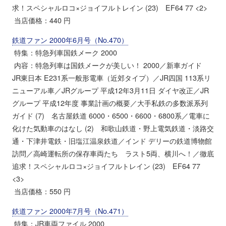
求！スペシャルロコ×ジョイフルトレイン (23) EF64 77 <2>
当店価格：440 円
鉄道ファン 2000年6月号（No.470）
特集：特急列車国鉄メーク 2000
内容：特急列車は国鉄メークが美しい！ 2000／新車ガイド
JR東日本 E231系一般形電車（近郊タイプ）／JR四国 113系リ
ニューアル車／JRグループ 平成12年3月11日 ダイヤ改正／JR
グループ 平成12年度 事業計画の概要／大手私鉄の多数派系列
ガイド (7) 名古屋鉄道 6000・6500・6600・6800系／電車に
化けた気動車のはなし (2) 和歌山鉄道・野上電気鉄道・淡路交
通・下津井電鉄・旧塩江温泉鉄道／インド デリーの鉄道博物館
訪問／高崎運転所の保存車両たち ラスト5両、横川へ！／徹底
追求！スペシャルロコ×ジョイフルトレイン (23) EF64 77
<3>
当店価格：550 円
鉄道ファン 2000年7月号（No.471）
特集：JR車両ファイル 2000