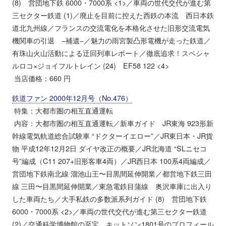
(8) 営団地下鉄 6000・7000系 <1>／車両の世代交代が進む第
三セクター鉄道 (1)／廃止を目前に控えた西鉄の本流 西日本鉄
道北九州線／フランスの交流電化を本格化させた旧形交流電気
機関車の引退 −補遺−／魅力の雨宮製凸形電機が走った鉄道／
有珠山火山活動による迂回列車レポート／徹底追求！スペシャ
ルロコ×ジョイフルトレイン (24) EF58 122 <4>
当店価格：660 円
鉄道ファン 2000年12月号（No.476）
特集：大都市圏の相互直通運転
内容：大都市圏の相互直通運転／新車ガイド JR東海 923形新
幹線電気軌道総合試験車 “ドクターイエロー”／JR東日本・JR貨
物 平成12年12月2日 ダイヤ改正の概要／JR北海道 “SLニセコ
号”編成（C11 207+旧形客車4両）／JR西日本 100系4両編成／
営団地下鉄南北線 溜池山王〜目黒間延伸開業／都営地下鉄三田
線 三田〜目黒間延伸開業／東急電鉄目蒲線 奥沢車庫に出入り
した車両たち／大手私鉄の多数派系列ガイド (8) 営団地下鉄
6000・7000系 <2>／車両の世代交代が進む第三セクター鉄道
(2)／交通科学博物館の至宝 キットソン1801号のプロフィール