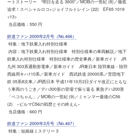
ートストーリー “明日を走る 3600”／MOBの一世紀 (8)／徹底
追求！スペシャルロコ×ジョイフルトレイン (22) EF65 1019
<13>
当店価格：550 円
鉄道ファン 2000年2月号（No.466）
特集：地下鉄乗入れ特別仕様車
内容：地下鉄乗入れ特別仕様車 特別仕様車の車両解説／地下
鉄乗入れ特別仕様車 特別仕様車の歴史事典／新車ガイド JR
九州 303系通勤形電車／新車ガイド JR東日本 陸羽東線・陸羽
西線用キハ110系／新車ガイド 西武鉄道 20000系／営団地下
鉄 05系8次車／JR西日本 平成11年10月2日ダイヤ改正にともな
う車両のうごき／デハ300形の登場で振り返る 東急デハ200形
「ペコちゃん」／MOBの一世紀 (9)／ミャンマー最後のC56
(2) −ビルマC56の戦歴とその終えん−
当店価格：660 円
鉄道ファン 2000年3月号（No.467）
特集：短絡線ミステリー 3