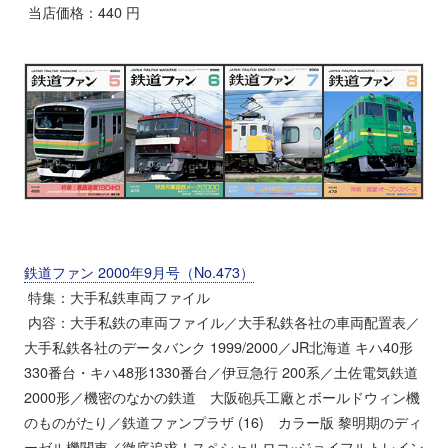
当店価格：440 円
鉄道ファン 2000年9月号（No.473）
特集：大手私鉄車両ファイル
内容：大手私鉄の車両ファイル／大手私鉄各社の車両配置表／
大手私鉄各社のデータバンク 1999/2000／JR北海道 キハ40形
330番台・キハ48形1330番台／伊豆急行 200系／土佐電気鉄道
2000形／機密のなかの鉄道 大阪砲兵工廠とボールドウィン機
のものがたり／鉄道ファンプラザ (16) カラー版 黎明期のディ
ーゼル機関車／徹底追求！スペシャルロコ×ジョイフルトレイン