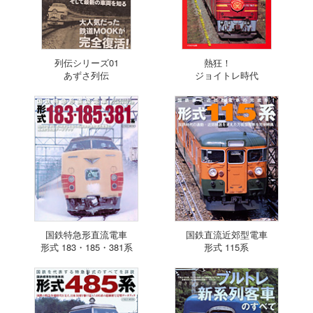
列伝シリーズ01
熱狂！
あずさ列伝
ジョイトレ時代
国鉄特急形直流電車
国鉄直流近郊型電車
形式 183・185・381系
形式 115系