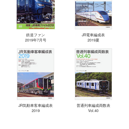
鉄道ファン
JR電車編成表
2019年7月号
2019夏
JR気動車客車編成表
普通列車編成両数表
2019
Vol.40