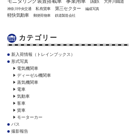
モニタリング装置搭載車
事業用車
国鉄
大井川鐵道
第三セクター
私有貨車
神奈川中央交通
編成写真
軽快気動車
郵便荷物車
鉄道製造会社
カテゴリー
新入荷情報（トレインブックス）
形式写真
電気機関車
ディーゼル機関車
蒸気機関車
電車
気動車
客車
貨車
モーターカー
バス
撮影報告