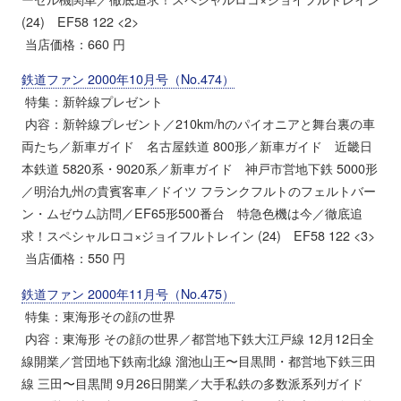
(24) EF58 122 <2>
当店価格：660 円
鉄道ファン 2000年10月号（No.474）
特集：新幹線プレゼント
内容：新幹線プレゼント／210km/hのパイオニアと舞台裏の車
両たち／新車ガイド 名古屋鉄道 800形／新車ガイド 近畿日
本鉄道 5820系・9020系／新車ガイド 神戸市営地下鉄 5000形
／明治九州の貴賓客車／ドイツ フランクフルトのフェルトバー
ン・ムゼウム訪問／EF65形500番台 特急色機は今／徹底追
求！スペシャルロコ×ジョイフルトレイン (24) EF58 122 <3>
当店価格：550 円
鉄道ファン 2000年11月号（No.475）
特集：東海形その顔の世界
内容：東海形 その顔の世界／都営地下鉄大江戸線 12月12日全
線開業／営団地下鉄南北線 溜池山王〜目黒間・都営地下鉄三田
線 三田〜目黒間 9月26日開業／大手私鉄の多数派系列ガイド