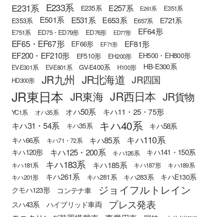
E233系
E231系
E257系
E235系
E351系
E261系
E501系
E531系
E653系
E721系
E353系
E657系
EF64形
E751系
ED75・ED79形
ED76形
ED77形
EF65・EF67形
EF81形
EF66形
EF71形
EF200・EF210形
EH500・EH800形
EF510形
EH200形
HB-E300系
GV-E400系
EV-E301系
EV-E801系
H100形
JR九州
JR北海道
JR四国
HD300形
JR東日本
JR西日本
JR東海
JR貨物
オハ50系
キハ11・25・75形
YC1系
オハ35系
キハ40系
キハ31・54系
キハ58系
キハ35系
キハ110系
キハ85系
キハ66系
キハ71・72系
キハ125・200系
キハ120形
キハ141・150系
キハ126系
キハ183系
キハ185系
キハ181系
キハ187形
キハ189系
キハ261系
キハE130系
キハ281系
キハ283系
キハ201形
ジョイフルトレイン
クモハ123形
コンテナ車
プレス発表
スハ43系
ハイブリッド車両