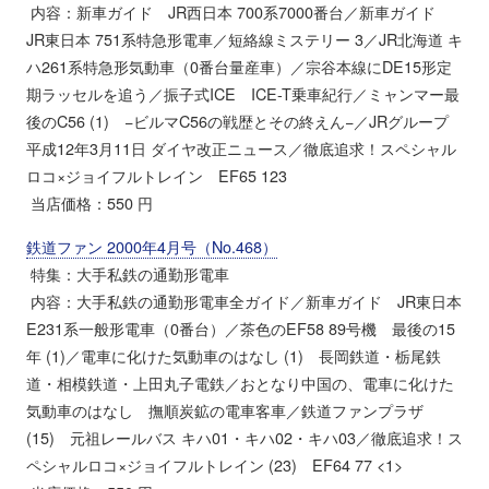
内容：新車ガイド JR西日本 700系7000番台／新車ガイド
JR東日本 751系特急形電車／短絡線ミステリー 3／JR北海道 キ
ハ261系特急形気動車（0番台量産車）／宗谷本線にDE15形定
期ラッセルを追う／振子式ICE ICE-T乗車紀行／ミャンマー最
後のC56 (1) −ビルマC56の戦歴とその終えん−／JRグループ
平成12年3月11日 ダイヤ改正ニュース／徹底追求！スペシャル
ロコ×ジョイフルトレイン EF65 123
当店価格：550 円
鉄道ファン 2000年4月号（No.468）
特集：大手私鉄の通勤形電車
内容：大手私鉄の通勤形電車全ガイド／新車ガイド JR東日本
E231系一般形電車（0番台）／茶色のEF58 89号機 最後の15
年 (1)／電車に化けた気動車のはなし (1) 長岡鉄道・栃尾鉄
道・相模鉄道・上田丸子電鉄／おとなり中国の、電車に化けた
気動車のはなし 撫順炭鉱の電車客車／鉄道ファンプラザ
(15) 元祖レールバス キハ01・キハ02・キハ03／徹底追求！ス
ペシャルロコ×ジョイフルトレイン (23) EF64 77 <1>