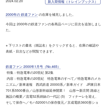
2024.02.20
新入荷情報（トレインブックス）
2000年の 鉄道ファン
の在庫を補充しました。
今回は 2000年の鉄道ファンの各商品ページに目次を追加しまし
た。
※ 下リストの書名（雑誌名）をクリックすると、在庫の確認や
表紙・目次などが閲覧できます。
鉄道ファン 2000年1月号（No.465）
特集：特急電車の20世紀 第2集
内容：特急電車の20世紀 特急電車のすべて／特急電車のメカ
ニズム／新車速報 西武鉄道 20000系／新車ガイド JR東日本
701系5500番台／山形新幹線延伸開業！ 山形〜新庄間 路線と
施設の概要／流電52系姉妹の一代記 (5) フィナーレを迎え、
そして保存へ／モハ520001の保存復元／京成電鉄3600形ショ