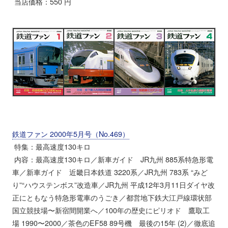
当店価格：550 円
鉄道ファン 2000年5月号（No.469）
特集：最高速度130キロ
内容：最高速度130キロ／新車ガイド JR九州 885系特急形電
車／新車ガイド 近畿日本鉄道 3220系／JR九州 783系 “みど
り”“ハウステンボス”改造車／JR九州 平成12年3月11日ダイヤ改
正にともなう特急形電車のうごき／都営地下鉄大江戸線環状部
国立競技場〜新宿間開業へ／100年の歴史にピリオド 鷹取工
場 1990〜2000／茶色のEF58 89号機 最後の15年 (2)／徹底追