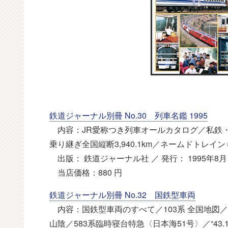
鉄道ジャーナル別冊 No.30 列車名鑑 1995
内容：JR愛称つき列車オールカタログ／私鉄・
乗り継ぎ全国縦断3,940.1km／ネームドトレイ
出版： 鉄道ジャーナル社 ／ 発行： 1995年8月 
当店価格：880 円
鉄道ジャーナル別冊 No.32 国鉄型車両
内容：国鉄型車両のすべて／103系 全国地図
山陰／583系臨時寝台特急〈日本海51号〉／“43.