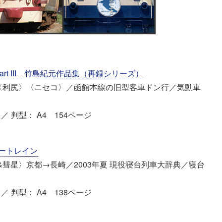
art III 竹島紀元作品集（再録シリーズ）
〈利尻〉〈ニセコ〉／函館本線の旧型客車ドン行／気動車
／ 判型： A4 154ページ
ルートレイン
彗星〉京都→長崎／2003年夏 現役寝台列車大辞典／寝台
／ 判型： A4 138ページ