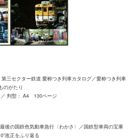
第三セクター鉄道 愛称つき列車カタログ／愛称つき列車
ンものがたり
／ 判型： A4 130ページ
／最後の国鉄色気動車急行〈わかさ〉／国鉄型車両の宝庫
10”改正をふり返る