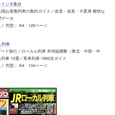
レイン大集合
国お座敷列車の集約ガイド／改造・改装・大変身 愉快な
礎データ
／ 判型： A4 126ページ
カル列車
ード旅行／ローカル列車 本州縦横断（東北・中部・中
車 10選／客車列車 1992全ガイド
／ 判型： A4 134ページ