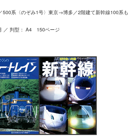
500系〈のぞみ1号〉東京→博多／2階建て新幹線100系も
 ／ 判型： A4 150ページ