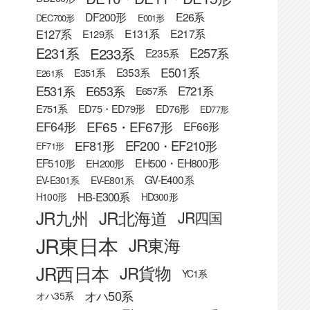
DF200形
E26系
DEC700形
E001形
E127系
E131系
E217系
E129系
E233系
E231系
E257系
E235系
E501系
E353系
E351系
E261系
E531系
E653系
E721系
E657系
E751系
ED75・ED79形
ED76形
ED77形
EF65・EF67形
EF64形
EF66形
EF81形
EF200・EF210形
EF71形
EF510形
EH500・EH800形
EH200形
GV-E400系
EV-E301系
EV-E801系
HB-E300系
H100形
HD300形
JR九州
JR北海道
JR四国
JR東日本
JR東海
JR西日本
JR貨物
YC1系
オハ50系
オハ35系