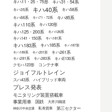
キハ31・54系
キハ11・25・75形
キハ40系
キハ58系
キハ35系
キハ85系
キハ66系
キハ71・72系
キハ110系
キハ120形
キハ125・200系
キハ126系
キハ141・150系
キハ181系
キハ183系
キハ185系
キハ187形
キハ261系
キハ189系
キハ201形
キハE130系
キハ281系
キハ283系
クモハ123形
コンテナ車
ジョイフルトレイン
スハ43系
ハイブリッド車両
プレス発表
モニタリング装置搭載車
事業用車
国鉄
大井川鐵道
第三セクター
私有貨車
神奈川中央交通