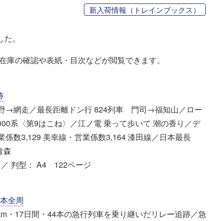
新入荷情報（トレインブックス）
した。
、在庫の確認や表紙・目次などが閲覧できます。
跡
野→網走／最長距離ドン行 824列車 門司→福知山／ロー
00系〈第9はこね〉／江ノ電 乗って歩いて 潮の香り／デ
数3,129 美幸線・営業係数3,164 漆田線／日本最長
青森
／ 判型： A4 122ページ
日本全周
km・17日間・44本の急行列車を乗り継いだリレー追跡／急