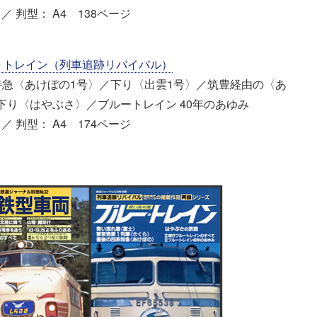
／ 判型： A4 138ページ
ー・トレイン（列車追跡リバイバル）
急〈あけぼの1号〉／下り〈出雲1号〉／筑豊経由の〈あ
下り〈はやぶさ〉／ブルートレイン 40年のあゆみ
／ 判型： A4 174ページ