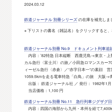
2024.03.12
鉄道ジャーナル 別冊シリーズ
の在庫を補充しま
※ 下リストの書名（雑誌名）をクリックすると
鉄道ジャーナル別冊 No.9 ドキュメント列車追
内容：’82特急 日本縦断 西鹿児島→東京・上
カル急行〈富士川〉の旅／小田急ロマンスカー70
ィーゼル急行〈赤倉〉／“赤字日本一”の素顔 営業係
1059.5kmを走る電車特急「白鳥」の旅 大阪→
出版： 鉄道ジャーナル社 ／ 発行： 1982年1月 
当店価格：1,100 円
鉄道ジャーナル別冊 No.11 急行列車ジグザグ
内容：四国の海部から九州・本州を経て7,400