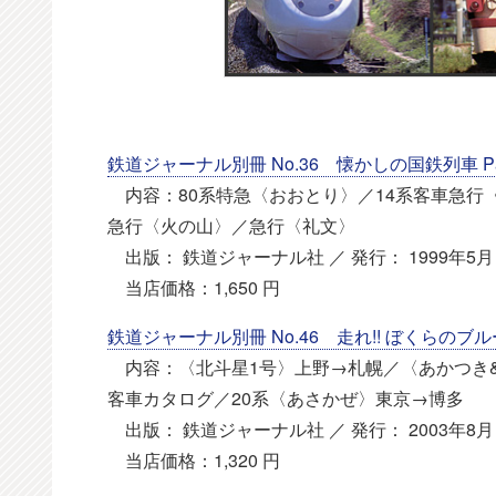
鉄道ジャーナル別冊 No.36 懐かしの国鉄列車 P
内容：80系特急〈おおとり〉／14系客車急行
急行〈火の山〉／急行〈礼文〉
出版： 鉄道ジャーナル社 ／ 発行： 1999年5月 
当店価格：1,650 円
鉄道ジャーナル別冊 No.46 走れ!! ぼくらのブ
内容：〈北斗星1号〉上野→札幌／〈あかつき&
客車カタログ／20系〈あさかぜ〉東京→博多
出版： 鉄道ジャーナル社 ／ 発行： 2003年8月 
当店価格：1,320 円