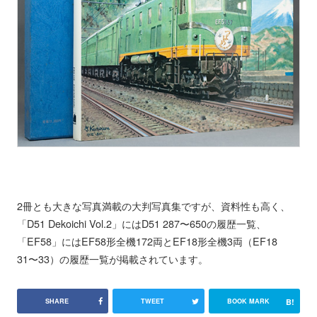
2冊とも大きな写真満載の大判写真集ですが、資料性も高く、
「D51 Dekoichi Vol.2」にはD51 287〜650の履歴一覧、
「EF58」にはEF58形全機172両とEF18形全機3両（EF18
31〜33）の履歴一覧が掲載されています。
B!
SHARE
TWEET
BOOK MARK