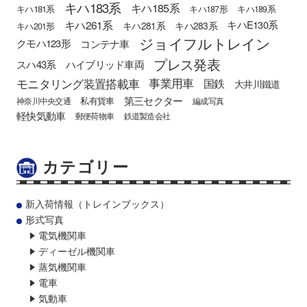
キハ183系
キハ185系
キハ181系
キハ187形
キハ189系
キハ261系
キハE130系
キハ281系
キハ283系
キハ201形
ジョイフルトレイン
クモハ123形
コンテナ車
プレス発表
スハ43系
ハイブリッド車両
モニタリング装置搭載車
事業用車
国鉄
大井川鐵道
第三セクター
私有貨車
神奈川中央交通
編成写真
軽快気動車
郵便荷物車
鉄道製造会社
カテゴリー
新入荷情報（トレインブックス）
形式写真
電気機関車
ディーゼル機関車
蒸気機関車
電車
気動車