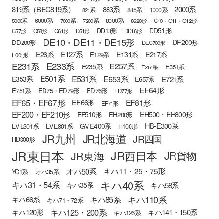
819系（BEC819系）
883系
2000系
885系
1000系
821系
6000系
8000系
5000系
7000系
7200系
8620形
C10・C11・C12形
DD51形
DD13形
C57形
C58形
C61形
D51形
DD16形
DE10・DE11・DE15形
DF200形
DD200形
DEC700形
E127系
E26系
E131系
E217系
E129系
E001形
E233系
E231系
E257系
E235系
E351系
E261系
E501系
E531系
E653系
E721系
E353系
E657系
EF64形
E751系
ED75・ED79形
ED76形
ED77形
EF65・EF67形
EF81形
EF66形
EF71形
EF200・EF210形
EH500・EH800形
EF510形
EH200形
HB-E300系
GV-E400系
EV-E301系
EV-E801系
H100形
JR九州
JR北海道
JR四国
HD300形
JR東日本
JR西日本
JR東海
JR貨物
オハ50系
キハ11・25・75形
YC1系
オハ35系
キハ40系
キハ31・54系
キハ58系
キハ35系
キハ110系
キハ85系
キハ66系
キハ71・72系
キハ125・200系
キハ120形
キハ141・150系
キハ126系