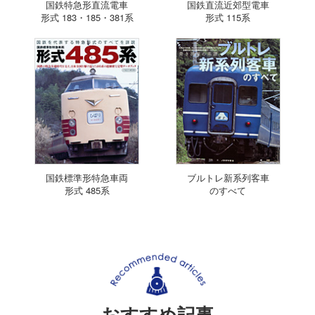
国鉄特急形直流電車
国鉄直流近郊型電車
形式 183・185・381系
形式 115系
国鉄標準形特急車両
ブルトレ新系列客車
形式 485系
のすべて
おすすめ記事