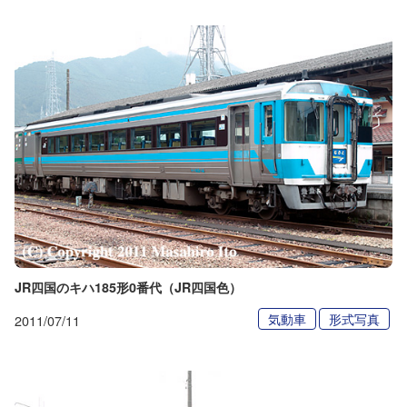
JR四国のキハ185形0番代（JR四国色）
気動車
形式写真
2011/07/11