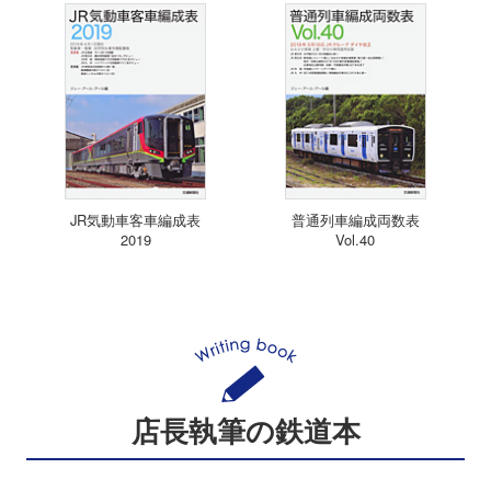
JR気動車客車編成表
普通列車編成両数表
2019
Vol.40
店長執筆の鉄道本