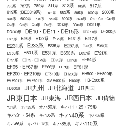
813系
817系
789系
811系
787系
785系
815系
819系（BEC819系）
883系
2000系
885系
1000系
821系
6000系
8000系
5000系
7000系
7200系
8620形
C10・C11・C12形
DD51形
DD13形
C57形
C58形
C61形
D51形
DD16形
DE10・DE11・DE15形
DF200形
DD200形
DEC700形
E127系
E26系
E131系
E217系
E129系
E001形
E233系
E231系
E257系
E235系
E351系
E261系
E501系
E531系
E653系
E721系
E353系
E657系
EF64形
E751系
ED75・ED79形
ED76形
ED77形
EF65・EF67形
EF81形
EF66形
EF71形
EF200・EF210形
EH500・EH800形
EF510形
EH200形
HB-E300系
GV-E400系
EV-E301系
EV-E801系
H100形
JR九州
JR北海道
JR四国
HD300形
JR東日本
JR西日本
JR東海
JR貨物
オハ50系
キハ11・25・75形
YC1系
オハ35系
キハ40系
キハ31・54系
キハ58系
キハ35系
キハ110系
キハ85系
キハ66系
キハ71・72系