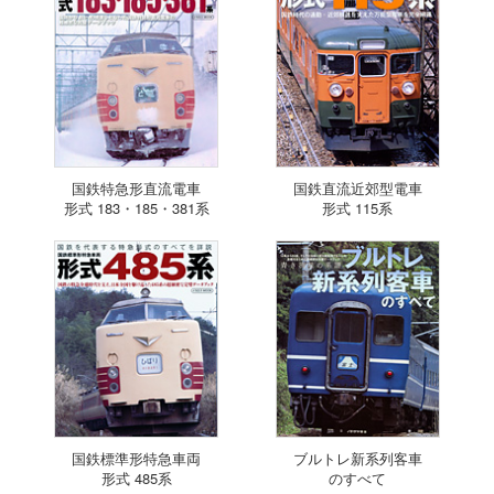
国鉄特急形直流電車
国鉄直流近郊型電車
形式 183・185・381系
形式 115系
国鉄標準形特急車両
ブルトレ新系列客車
形式 485系
のすべて