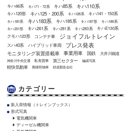
キハ110系
キハ85系
キハ66系
キハ71・72系
キハ125・200系
キハ120形
キハ141・150系
キハ126系
キハ183系
キハ185系
キハ181系
キハ187形
キハ189系
キハ261系
キハE130系
キハ281系
キハ283系
キハ201形
ジョイフルトレイン
クモハ123形
コンテナ車
プレス発表
スハ43系
ハイブリッド車両
モニタリング装置搭載車
事業用車
国鉄
大井川鐵道
第三セクター
私有貨車
神奈川中央交通
編成写真
軽快気動車
郵便荷物車
鉄道製造会社
カテゴリー
新入荷情報（トレインブックス）
形式写真
電気機関車
ディーゼル機関車