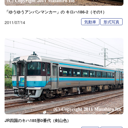
「ゆうゆうアンパンマンカー」の キロハ186-2（その1）
気動車
形式写真
2011/07/14
JR四国のキハ185形0番代（剣山色）