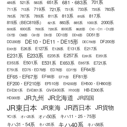
681・683系
651系
701系
521系
583系
489系
721系
719系
783系
711系
733系
713系
731系
735系
813系
817系
789系
811系
787系
785系
815系
819系（BEC819系）
883系
2000系
885系
1000系
821系
6000系
8000系
5000系
7000系
7200系
8620形
C10・C11・C12形
DD51形
DD13形
C57形
C58形
C61形
D51形
DD16形
DE10・DE11・DE15形
DF200形
DD200形
DEC700形
E127系
E26系
E131系
E217系
E129系
E001形
E233系
E231系
E257系
E235系
E351系
E261系
E501系
E531系
E653系
E721系
E353系
E657系
EF64形
E751系
ED75・ED79形
ED76形
ED77形
EF65・EF67形
EF81形
EF66形
EF71形
EF200・EF210形
EH500・EH800形
EF510形
EH200形
HB-E300系
GV-E400系
EV-E301系
EV-E801系
H100形
JR九州
JR北海道
JR四国
HD300形
JR東日本
JR西日本
JR東海
JR貨物
オハ50系
キハ11・25・75形
YC1系
オハ35系
キハ40系
キハ31・54系
キハ58系
キハ35系