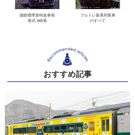
国鉄標準形特急車両
ブルトレ新系列客車
形式 485系
のすべて
おすすめ記事