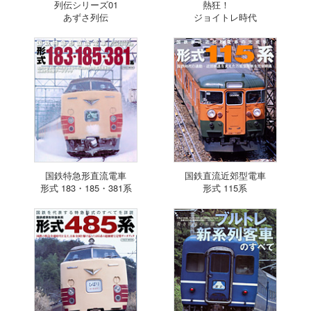
列伝シリーズ01
熱狂！
あずさ列伝
ジョイトレ時代
国鉄特急形直流電車
国鉄直流近郊型電車
形式 183・185・381系
形式 115系