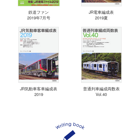
鉄道ファン
JR電車編成表
2019年7月号
2019夏
JR気動車客車編成表
普通列車編成両数表
2019
Vol.40