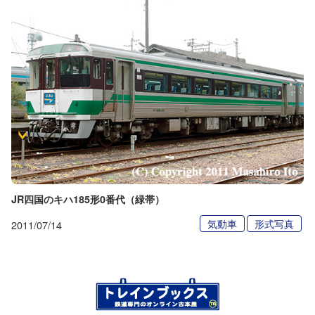
JR四国のキハ185形0番代（緑帯）
気動車
形式写真
2011/07/14