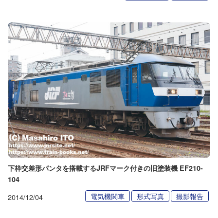
下枠交差形パンタを搭載するJRFマーク付きの旧塗装機 EF210-
104
電気機関車
形式写真
撮影報告
2014/12/04