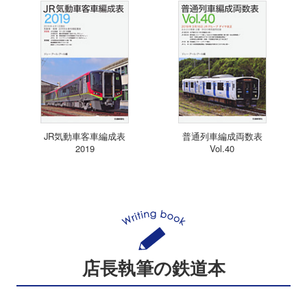
JR気動車客車編成表
普通列車編成両数表
2019
Vol.40
店長執筆の鉄道本