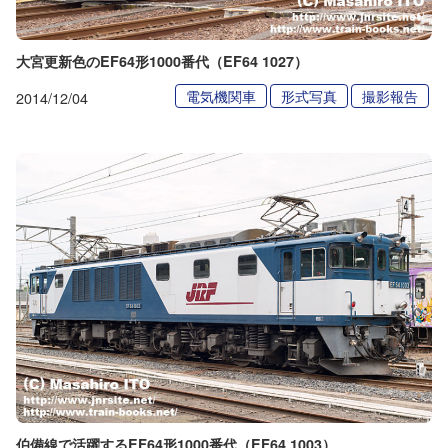
大宮更新色のEF64形1000番代（EF64 1027）
電気機関車
形式写真
撮影報告
2014/12/04
伯備線で活躍するEF64形1000番代（EF64 1003）