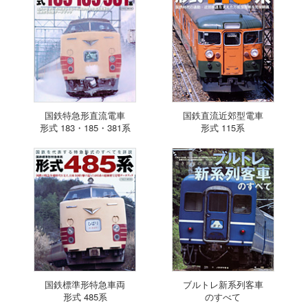
国鉄特急形直流電車
国鉄直流近郊型電車
形式 183・185・381系
形式 115系
国鉄標準形特急車両
ブルトレ新系列客車
形式 485系
のすべて