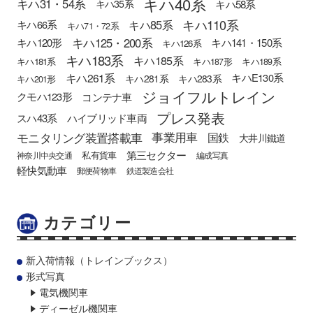
キハ40系
キハ31・54系
キハ58系
キハ35系
キハ110系
キハ85系
キハ66系
キハ71・72系
キハ125・200系
キハ120形
キハ141・150系
キハ126系
キハ183系
キハ185系
キハ181系
キハ187形
キハ189系
キハ261系
キハE130系
キハ281系
キハ283系
キハ201形
ジョイフルトレイン
クモハ123形
コンテナ車
プレス発表
スハ43系
ハイブリッド車両
モニタリング装置搭載車
事業用車
国鉄
大井川鐵道
第三セクター
私有貨車
神奈川中央交通
編成写真
軽快気動車
郵便荷物車
鉄道製造会社
カテゴリー
新入荷情報（トレインブックス）
形式写真
電気機関車
ディーゼル機関車