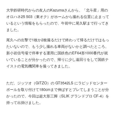
大学鉄研時代からの友人のKazumaさんから、「北斗星」用の
オロハネ25 503（東オク）がホームから撮れる位置に止まって
いるという情報をもらったので、午前中に尾久駅まで行ってき
ました。
尾久への出撃で1枚か2枚撮るだけで終わって帰るだけではもっ
たいないので、もう少し撮れる車両がないかと調べたところ、
新小岩信号場で停車する運用に国鉄色のEF64形1000番代が就
いていることが分かったので、帰りに少し遠回りをして国鉄テ
イストの電気機関車を撮ってきました。
ただ、ジッツオ（GITZO）の GT3542LS にラピッドセンター
ポールを取り付けて180cmまで伸ばすとブレてしまうことが分
かったので、今回は超大形三脚（SLIK グランドプロ CF-4）を
持って出掛けました。