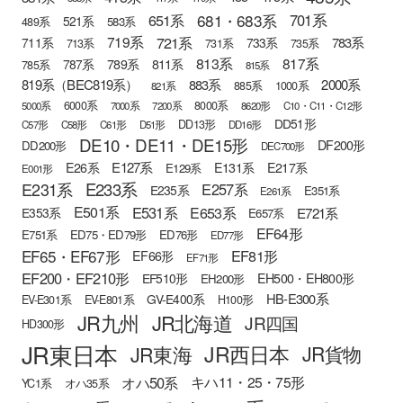
681・683系
651系
701系
521系
583系
489系
721系
719系
783系
711系
733系
713系
731系
735系
813系
817系
789系
811系
787系
785系
815系
819系（BEC819系）
883系
2000系
885系
1000系
821系
6000系
8000系
5000系
7000系
7200系
8620形
C10・C11・C12形
DD51形
DD13形
C57形
C58形
C61形
D51形
DD16形
DE10・DE11・DE15形
DF200形
DD200形
DEC700形
E127系
E26系
E131系
E217系
E129系
E001形
E233系
E231系
E257系
E235系
E351系
E261系
E501系
E531系
E653系
E721系
E353系
E657系
EF64形
E751系
ED75・ED79形
ED76形
ED77形
EF65・EF67形
EF81形
EF66形
EF71形
EF200・EF210形
EH500・EH800形
EF510形
EH200形
HB-E300系
GV-E400系
EV-E301系
EV-E801系
H100形
JR九州
JR北海道
JR四国
HD300形
JR東日本
JR西日本
JR東海
JR貨物
オハ50系
キハ11・25・75形
YC1系
オハ35系