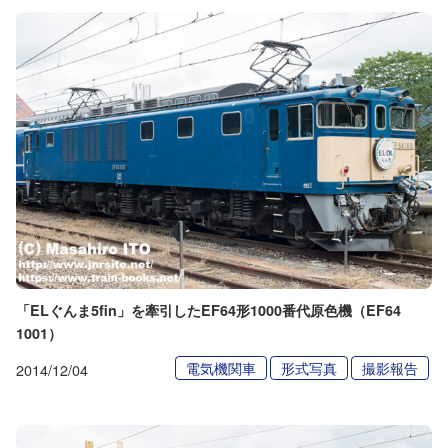
「ELぐんま5fin」を牽引したEF64形1000番代原色機（EF64
1001）
電気機関車
形式写真
撮影報告
2014/12/04