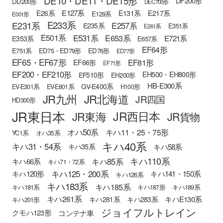
DE10・DE11・DE15形
DF200形
DD200形
DEC700形
E127系
E26系
E131系
E217系
E129系
E001形
E233系
E231系
E257系
E235系
E351系
E261系
E501系
E531系
E653系
E721系
E353系
E657系
EF64形
E751系
ED75・ED79形
ED76形
ED77形
EF65・EF67形
EF81形
EF66形
EF71形
EF200・EF210形
EH500・EH800形
EF510形
EH200形
HB-E300系
GV-E400系
EV-E301系
EV-E801系
H100形
JR九州
JR北海道
JR四国
HD300形
JR東日本
JR西日本
JR東海
JR貨物
オハ50系
キハ11・25・75形
YC1系
オハ35系
キハ40系
キハ31・54系
キハ58系
キハ35系
キハ110系
キハ85系
キハ66系
キハ71・72系
キハ125・200系
キハ120形
キハ141・150系
キハ126系
キハ183系
キハ185系
キハ181系
キハ187形
キハ189系
キハ261系
キハE130系
キハ281系
キハ283系
キハ201形
ジョイフルトレイン
クモハ123形
コンテナ車