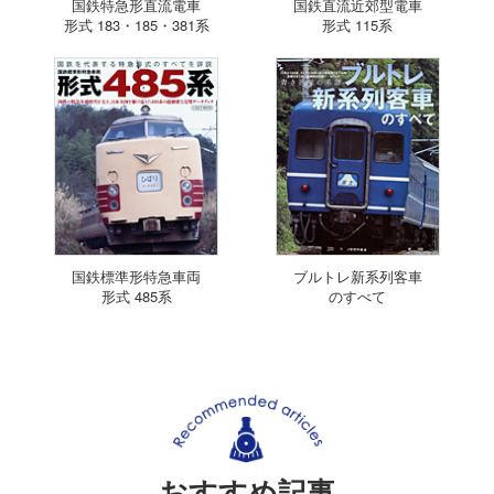
国鉄特急形直流電車
国鉄直流近郊型電車
形式 183・185・381系
形式 115系
国鉄標準形特急車両
ブルトレ新系列客車
形式 485系
のすべて
おすすめ記事