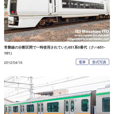
常磐線の分断区間で一時使用されていた651系0番代（クハ651-
101）
電車
形式写真
2012/04/16