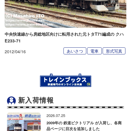
中央快速線から房総地区向けに転用された元トタT71編成の クハ
E233-71
あいさつ
電車
形式写真
2012/04/16
新入荷情報
2026.07.25
2009年の 鉄道ピクトリアル が入荷し、各商
品ページに目次を追加しました