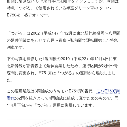
前回に引き続いてJR東日本の先頭車をアップしますが、今回は
特急「つがる」で使用されている半室グリーン車の クロハ
E750-2（盛アオ）です。
「つがる」は2002（平成14）年12月に東北新幹線盛岡〜八戸間
の延伸開業にあわせて八戸〜青森〜弘前間で運転開始した特急
列車です。
下の写真を撮影した1週間後の2010（平成22）年12月4日に東
北新幹線が新青森まで延伸開業したため、運行区間が秋田〜青
森間に変更され、E751系は「つがる」の運用から離脱しまし
た。
この運用離脱は6両編成のうちモハE751形0番代・
モハE750形0
番代
の2両を抜きとって4両編成に組成し直すためのもので、同
年4月下旬から「つがる」運用に復帰しています。