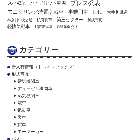
プレス発表
スハ43系
ハイブリッド車両
モニタリング装置搭載車
事業用車
国鉄
大井川鐵道
第三セクター
私有貨車
神奈川中央交通
編成写真
軽快気動車
郵便荷物車
鉄道製造会社
カテゴリー
新入荷情報（トレインブックス）
形式写真
電気機関車
ディーゼル機関車
蒸気機関車
電車
気動車
客車
貨車
モーターカー
バス