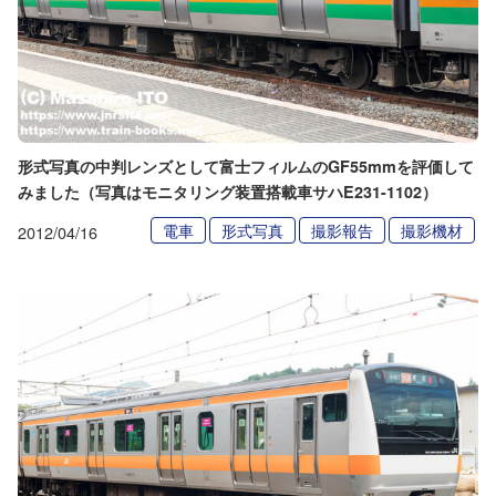
形式写真の中判レンズとして富士フィルムのGF55mmを評価して
みました（写真はモニタリング装置搭載車サハE231-1102）
電車
形式写真
撮影報告
撮影機材
2012/04/16