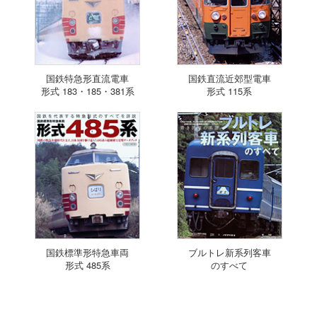
国鉄特急形直流電車
国鉄直流近郊型電車
形式 183・185・381系
形式 115系
国鉄標準形特急車両
ブルトレ新系列客車
形式 485系
のすべて