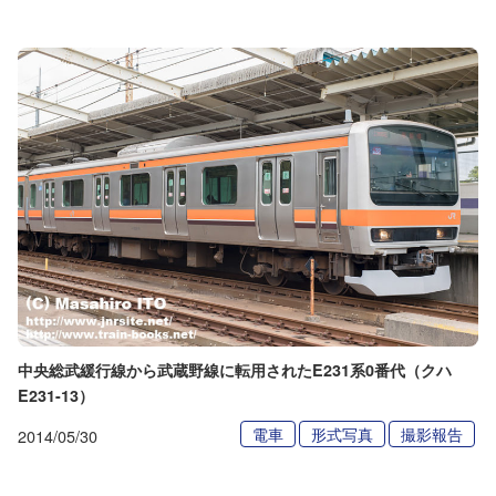
中央総武緩行線から武蔵野線に転用されたE231系0番代（クハ
E231-13）
電車
形式写真
撮影報告
2014/05/30