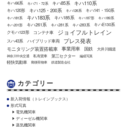
キハ110系
キハ85系
キハ66系
キハ71・72系
キハ125・200系
キハ120形
キハ141・150系
キハ126系
キハ183系
キハ185系
キハ181系
キハ187形
キハ189系
キハ261系
キハE130系
キハ281系
キハ283系
キハ201形
ジョイフルトレイン
クモハ123形
コンテナ車
プレス発表
スハ43系
ハイブリッド車両
モニタリング装置搭載車
事業用車
国鉄
大井川鐵道
第三セクター
私有貨車
神奈川中央交通
編成写真
軽快気動車
郵便荷物車
鉄道製造会社
カテゴリー
新入荷情報（トレインブックス）
形式写真
電気機関車
ディーゼル機関車
蒸気機関車