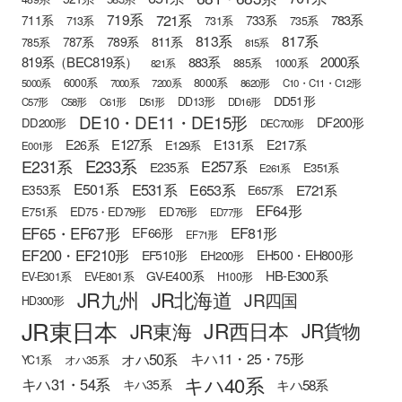
721系
719系
783系
711系
733系
713系
731系
735系
813系
817系
789系
811系
787系
785系
815系
819系（BEC819系）
883系
2000系
885系
1000系
821系
6000系
8000系
5000系
7000系
7200系
8620形
C10・C11・C12形
DD51形
DD13形
C57形
C58形
C61形
D51形
DD16形
DE10・DE11・DE15形
DF200形
DD200形
DEC700形
E127系
E26系
E131系
E217系
E129系
E001形
E233系
E231系
E257系
E235系
E351系
E261系
E501系
E531系
E653系
E721系
E353系
E657系
EF64形
E751系
ED75・ED79形
ED76形
ED77形
EF65・EF67形
EF81形
EF66形
EF71形
EF200・EF210形
EH500・EH800形
EF510形
EH200形
HB-E300系
GV-E400系
EV-E301系
EV-E801系
H100形
JR九州
JR北海道
JR四国
HD300形
JR東日本
JR西日本
JR東海
JR貨物
オハ50系
キハ11・25・75形
YC1系
オハ35系
キハ40系
キハ31・54系
キハ58系
キハ35系