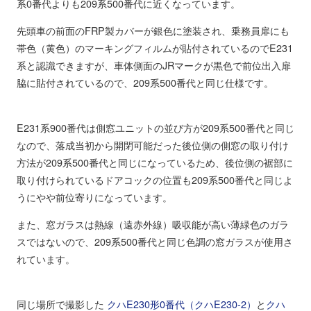
系0番代よりも209系500番代に近くなっています。
先頭車の前面のFRP製カバーが銀色に塗装され、乗務員扉にも
帯色（黄色）のマーキングフィルムが貼付されているのでE231
系と認識できますが、車体側面のJRマークが黒色で前位出入扉
脇に貼付されているので、209系500番代と同じ仕様です。
E231系900番代は側窓ユニットの並び方が209系500番代と同じ
なので、落成当初から開閉可能だった後位側の側窓の取り付け
方法が209系500番代と同じになっているため、後位側の裾部に
取り付けられているドアコックの位置も209系500番代と同じよ
うにやや前位寄りになっています。
また、窓ガラスは熱線（遠赤外線）吸収能が高い薄緑色のガラ
スではないので、209系500番代と同じ色調の窓ガラスが使用さ
れています。
同じ場所で撮影した
クハE230形0番代（クハE230-2）
と
クハ