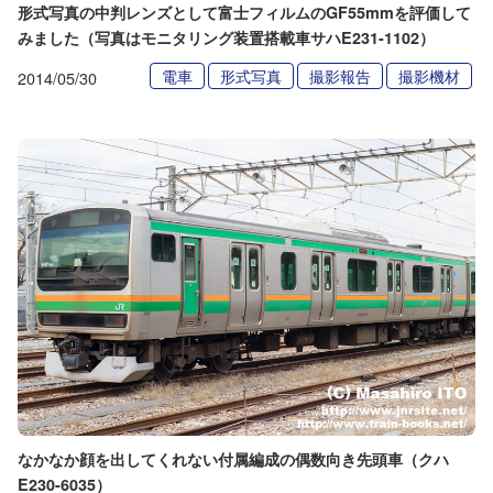
形式写真の中判レンズとして富士フィルムのGF55mmを評価して
みました（写真はモニタリング装置搭載車サハE231-1102）
電車
形式写真
撮影報告
撮影機材
2014/05/30
なかなか顔を出してくれない付属編成の偶数向き先頭車（クハ
E230-6035）