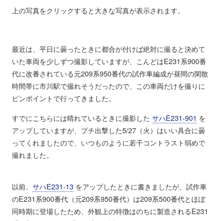
上の写真をクリックすると大きな写真が表示されます。
最近は、平日に曇ったときに都合が付けば絶対に撮ると決めて
いた車両を少しずつ撮影していますが、こんどはE231系900番
代に改番されている元209系950番代の試作車編成が昼間の閑散
時間帯に市川駅で撮れそうだったので、この車両だけを撮りに
ピンポイントで行ってきました。
すでにこちらには晴れているときに撮影した
サハE231-901
を
アップしていますが、プチ出撃した5/27（火）はいい具合に曇
ってくれましたので、いつものように若干コントラスト弱めで
撮れました。
以前、
サハE231-13
をアップしたときに書きましたが、試作車
のE231系900番代（元209系950番代）は209系500番代とほぼ
同時期に登場したため、外観上の特徴はのちに製造されるE231