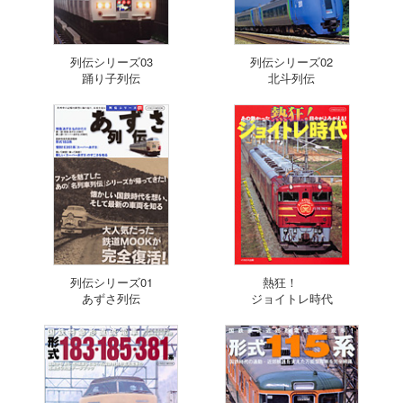
列伝シリーズ03
列伝シリーズ02
踊り子列伝
北斗列伝
列伝シリーズ01
熱狂！
あずさ列伝
ジョイトレ時代