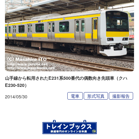
山手線から転用されたE231系500番代の偶数向き先頭車（クハ
E230-520）
電車
形式写真
撮影報告
2014/05/30