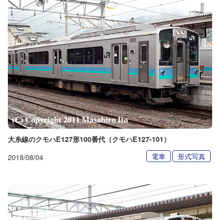
大糸線のクモハE127形100番代（クモハE127-101）
電車
形式写真
2018/08/04