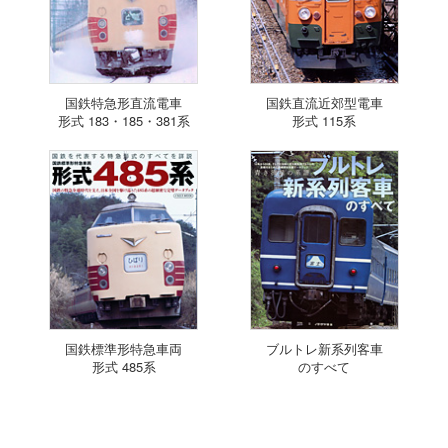
国鉄特急形直流電車
国鉄直流近郊型電車
形式 183・185・381系
形式 115系
国鉄標準形特急車両
ブルトレ新系列客車
形式 485系
のすべて