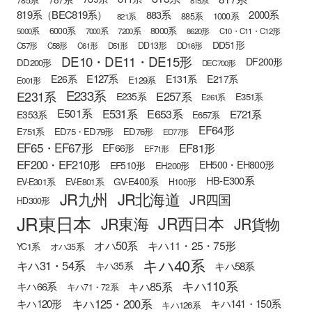
819系（BEC819系）
883系
2000系
885系
1000系
821系
6000系
8000系
5000系
7000系
7200系
8620形
C10・C11・C12形
DD51形
DD13形
C57形
C58形
C61形
D51形
DD16形
DE10・DE11・DE15形
DF200形
DD200形
DEC700形
E127系
E26系
E131系
E217系
E129系
E001形
E233系
E231系
E257系
E235系
E351系
E261系
E501系
E531系
E653系
E721系
E353系
E657系
EF64形
E751系
ED75・ED79形
ED76形
ED77形
EF65・EF67形
EF81形
EF66形
EF71形
EF200・EF210形
EH500・EH800形
EF510形
EH200形
HB-E300系
GV-E400系
EV-E301系
EV-E801系
H100形
JR九州
JR北海道
JR四国
HD300形
JR東日本
JR西日本
JR東海
JR貨物
オハ50系
キハ11・25・75形
YC1系
オハ35系
キハ40系
キハ31・54系
キハ58系
キハ35系
キハ110系
キハ85系
キハ66系
キハ71・72系
キハ125・200系
キハ120形
キハ141・150系
キハ126系