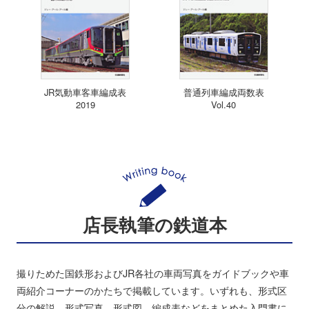
JR気動車客車編成表
普通列車編成両数表
2019
Vol.40
店長執筆の鉄道本
撮りためた国鉄形およびJR各社の車両写真をガイドブックや車
両紹介コーナーのかたちで掲載しています。いずれも、形式区
分の解説、形式写真、形式図、編成表などをまとめた入門書に