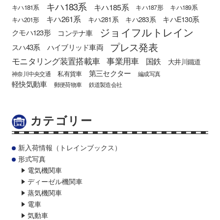
キハ183系
キハ185系
キハ181系
キハ187形
キハ189系
キハ261系
キハE130系
キハ281系
キハ283系
キハ201形
ジョイフルトレイン
クモハ123形
コンテナ車
プレス発表
スハ43系
ハイブリッド車両
モニタリング装置搭載車
事業用車
国鉄
大井川鐵道
第三セクター
私有貨車
神奈川中央交通
編成写真
軽快気動車
郵便荷物車
鉄道製造会社
カテゴリー
新入荷情報（トレインブックス）
形式写真
電気機関車
ディーゼル機関車
蒸気機関車
電車
気動車