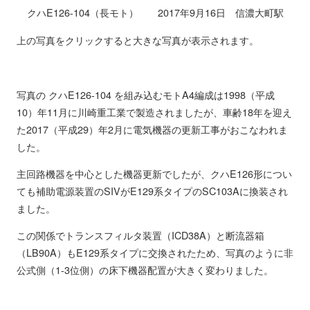
クハE126-104（長モト） 2017年9月16日 信濃大町駅
上の写真をクリックすると大きな写真が表示されます。
写真の クハE126-104 を組み込むモトA4編成は1998（平成
10）年11月に川崎重工業で製造されましたが、車齢18年を迎え
た2017（平成29）年2月に電気機器の更新工事がおこなわれま
した。
主回路機器を中心とした機器更新でしたが、クハE126形につい
ても補助電源装置のSIVがE129系タイプのSC103Aに換装され
ました。
この関係でトランスフィルタ装置（ICD38A）と断流器箱
（LB90A）もE129系タイプに交換されたため、写真のように非
公式側（1-3位側）の床下機器配置が大きく変わりました。