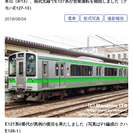
本日（9/13）、南武支線でE127系が営業運転を開始しました（ク
モハE127-13）
電車
形式写真
撮影報告
2018/08/04
E127系0番代が異例の復活を果たしました（写真はV1編成の クハ
E126-1）