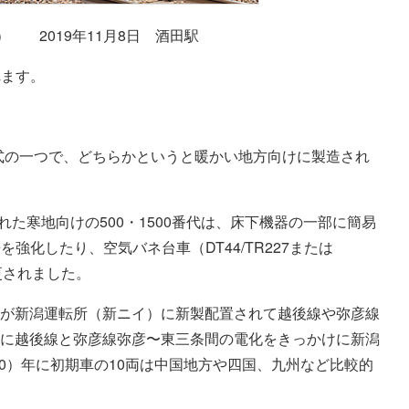
ツ） 2019年11月8日 酒田駅
れます。
形式の一つで、どちらかというと暖かい地方向けに製造され
製された寒地向けの500・1500番代は、床下機器の一部に簡易
化したり、空気バネ台車（DT44/TR227または
変更されました。
2両が新潟運転所（新ニイ）に新製配置されて越後線や弥彦線
4月に越後線と弥彦線弥彦〜東三条間の電化をきっかけに新潟
60）年に初期車の10両は中国地方や四国、九州など比較的