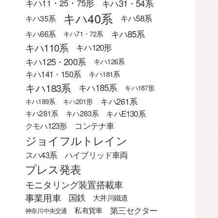
キハ31・54系
キハ11・25・75形
キハ40系
キハ58系
キハ35系
キハ85系
キハ66系
キハ71・72系
キハ110系
キハ120形
キハ125・200系
キハ126系
キハ141・150系
キハ181系
キハ183系
キハ185系
キハ187形
キハ261系
キハ189系
キハ201形
キハE130系
キハ281系
キハ283系
クモハ123形
コンテナ車
ジョイフルトレイン
スハ43系
ハイブリッド車両
プレス発表
モニタリング装置搭載車
事業用車
国鉄
大井川鐵道
第三セクター
私有貨車
神奈川中央交通