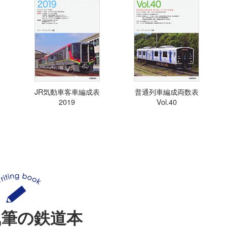
JR気動車客車編成表
普通列車編成両数表
2019
Vol.40
執筆の鉄道本