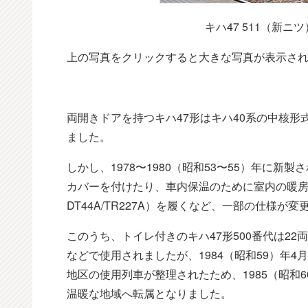
キハ47 511（新ニ
上の写真をクリックすると大きな写真が表示さ
両開きドアを持つキハ47形はキハ40系の中核
ました。
しかし、1978〜1980（昭和53〜55）年に新
カバーを付けたり、車内保温のために室内の暖房を強
DT44A/TR227A）を履くなど、一部の仕様が
このうち、トイレ付きのキハ47形500番代は2
などで使用されましたが、1984（昭和59）年
地区の使用列車が整理されたため、1985（昭和
温暖な地域へ転属となりました。