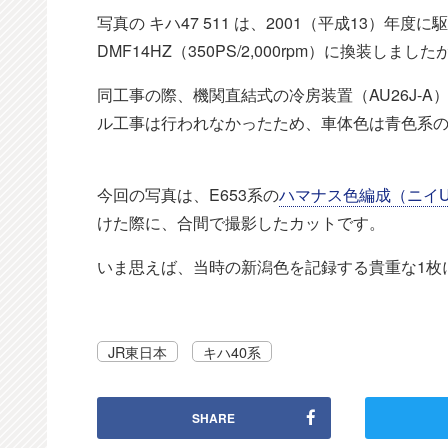
写真の キハ47 511 は、2001（平成13）
DMF14HZ（350PS/2,000rpm）に換装
同工事の際、機関直結式の冷房装置（AU26J-
ル工事は行われなかったため、車体色は青色系
今回の写真は、E653系の
ハマナス色編成（ニイU
けた際に、合間で撮影したカットです。
いま思えば、当時の新潟色を記録する貴重な1枚
JR東日本
キハ40系
SHARE