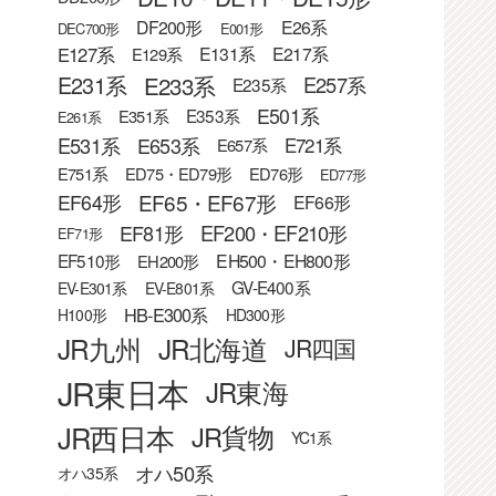
DF200形
E26系
DEC700形
E001形
E127系
E131系
E217系
E129系
E233系
E231系
E257系
E235系
E501系
E353系
E351系
E261系
E531系
E653系
E721系
E657系
E751系
ED75・ED79形
ED76形
ED77形
EF65・EF67形
EF64形
EF66形
EF81形
EF200・EF210形
EF71形
EF510形
EH500・EH800形
EH200形
GV-E400系
EV-E301系
EV-E801系
HB-E300系
H100形
HD300形
JR九州
JR北海道
JR四国
JR東日本
JR東海
JR西日本
JR貨物
YC1系
オハ50系
オハ35系