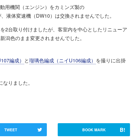
年度に駆動用機関（エンジン）をカミンズ製の
しましたが、液体変速機（DW10）は交換されませんでした。
A）を2台取り付けましたが、客室内を中心としたリニューア
の新潟色のまま変更されませんでした。
107編成）
と
瑠璃色編成（ニイU106編成）
を撮りに出掛
になりました。
B!
TWEET
BOOK MARK