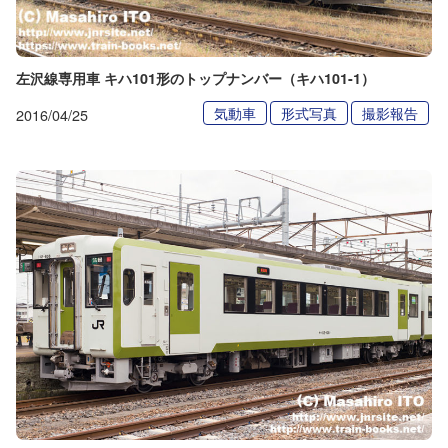
左沢線専用車 キハ101形のトップナンバー（キハ101-1）
気動車
形式写真
撮影報告
2016/04/25