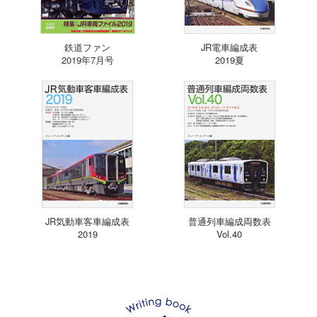
鉄道ファン
JR電車編成表
2019年7月号
2019夏
JR気動車客車編成表
普通列車編成両数表
2019
Vol.40