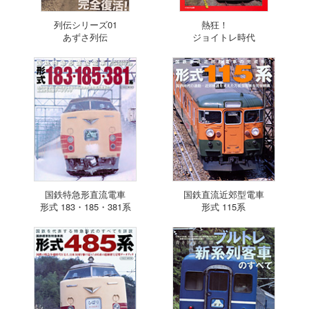
列伝シリーズ01
熱狂！
あずさ列伝
ジョイトレ時代
国鉄特急形直流電車
国鉄直流近郊型電車
形式 183・185・381系
形式 115系