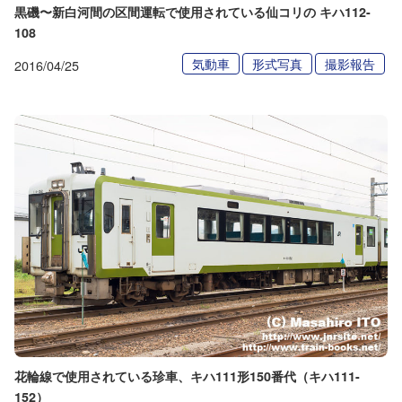
黒磯〜新白河間の区間運転で使用されている仙コリの キハ112-
108
気動車
形式写真
撮影報告
2016/04/25
花輪線で使用されている珍車、キハ111形150番代（キハ111-
152）