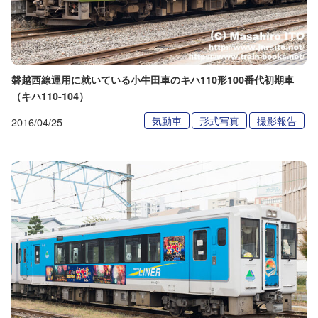
磐越西線運用に就いている小牛田車のキハ110形100番代初期車
（キハ110-104）
気動車
形式写真
撮影報告
2016/04/25