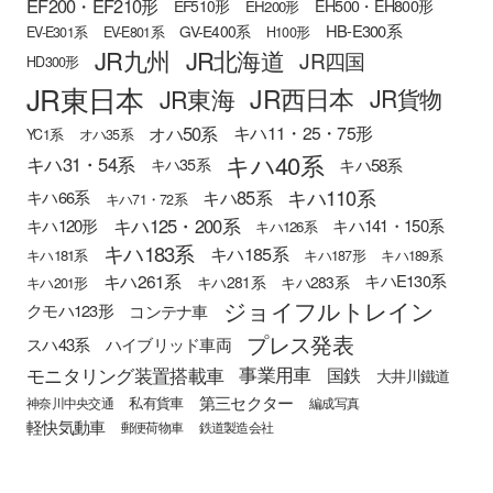
EF200・EF210形
EH500・EH800形
EF510形
EH200形
HB-E300系
GV-E400系
EV-E301系
EV-E801系
H100形
JR九州
JR北海道
JR四国
HD300形
JR東日本
JR西日本
JR東海
JR貨物
オハ50系
キハ11・25・75形
YC1系
オハ35系
キハ40系
キハ31・54系
キハ58系
キハ35系
キハ110系
キハ85系
キハ66系
キハ71・72系
キハ125・200系
キハ120形
キハ141・150系
キハ126系
キハ183系
キハ185系
キハ181系
キハ187形
キハ189系
キハ261系
キハE130系
キハ281系
キハ283系
キハ201形
ジョイフルトレイン
クモハ123形
コンテナ車
プレス発表
スハ43系
ハイブリッド車両
モニタリング装置搭載車
事業用車
国鉄
大井川鐵道
第三セクター
私有貨車
神奈川中央交通
編成写真
軽快気動車
郵便荷物車
鉄道製造会社