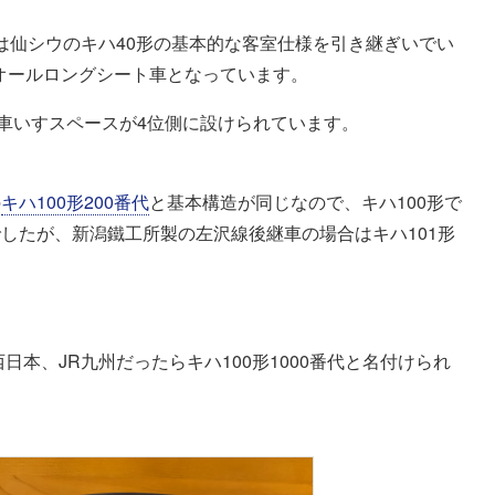
1形は仙シウのキハ40形の基本的な客室仕様を引き継ぎいでい
&オールロングシート車となっています。
は車いすスペースが4位側に設けられています。
の
キハ100形200番代
と基本構造が同じなので、キハ100形で
したが、新潟鐵工所製の左沢線後継車の場合はキハ101形
本、JR九州だったらキハ100形1000番代と名付けられ