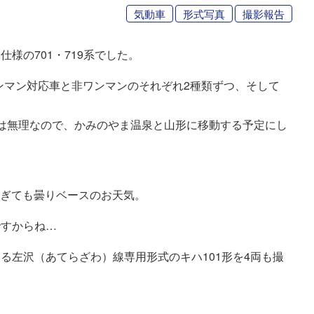
気動車
形式写真
撮影報告
様の701・719系でした。
形、ワンマン対応車と非ワンマンのそれぞれ2種類ずつ、そして
は無理なので、かみのやま温泉と山形に移動する予定にし
過ぎても曇りベースのお天気。
ですからね…
る左沢（あてらざわ）線専用形式のキハ101形を4両も撮