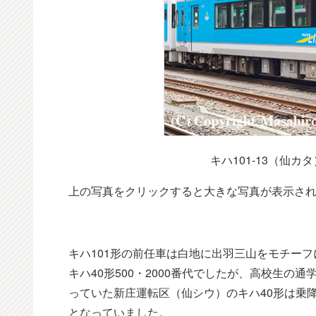
キハ101-13（仙カ
上の写真をクリックすると大きな写真が表示さ
キハ101形の前任車は白地に出羽三山をモチー
キハ40形500・2000番代でしたが、高校生
っていた新庄運転区（仙シウ）のキハ40形は乗
となっていました。