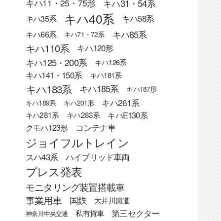
キハ31・54系
キハ11・25・75形
キハ40系
キハ58系
キハ35系
キハ85系
キハ66系
キハ71・72系
キハ110系
キハ120形
キハ125・200系
キハ126系
キハ141・150系
キハ181系
キハ183系
キハ185系
キハ187形
キハ261系
キハ189系
キハ201形
キハE130系
キハ281系
キハ283系
クモハ123形
コンテナ車
ジョイフルトレイン
スハ43系
ハイブリッド車両
プレス発表
モニタリング装置搭載車
事業用車
国鉄
大井川鐵道
第三セクター
私有貨車
神奈川中央交通