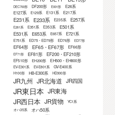
DF200形
E26系
DEC700形
E001形
E127系
E131系
E217系
E129系
E233系
E231系
E257系
E235系
E501系
E353系
E351系
E261系
E531系
E653系
E721系
E657系
E751系
ED75・ED79形
ED76形
ED77形
EF65・EF67形
EF64形
EF66形
EF81形
EF200・EF210形
EF71形
EF510形
EH500・EH800形
EH200形
GV-E400系
EV-E301系
EV-E801系
HB-E300系
H100形
HD300形
JR九州
JR北海道
JR四国
JR東日本
JR東海
JR西日本
JR貨物
YC1系
オハ50系
オハ35系