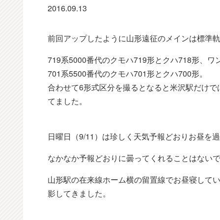
2016.09.13
前回アップしたように山形遠征のメインは標準軌仕
719系5000番代のクモハ719形とクハ718
701系5500番代のクモハ701形とクハ700形。
合わせて6形式区分を撮るとなると米沢駅だけで
てました。
日曜日（9/11）は珍しく天気予報どおりお昼を
なかなか予報どおりに曇ってくれることはない
山形駅の在来線ホーム横の留置線でお昼寝してい
影してきました。