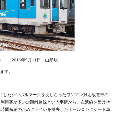
タ） 2016年9月11日 山形駅
れます。
フにしたシンボルマークをあしらったワンマン対応改造車の
の通学利用客が多い短距離路線という事情から、左沢線を受け持
降時間短縮のためにトイレを撤去したオールロングシート車