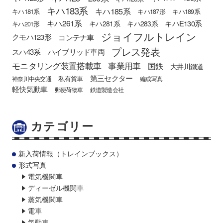
キハ183系
キハ185系
キハ181系
キハ187形
キハ189系
キハ261系
キハE130系
キハ281系
キハ283系
キハ201形
ジョイフルトレイン
クモハ123形
コンテナ車
プレス発表
スハ43系
ハイブリッド車両
モニタリング装置搭載車
事業用車
国鉄
大井川鐵道
第三セクター
私有貨車
神奈川中央交通
編成写真
軽快気動車
郵便荷物車
鉄道製造会社
カテゴリー
新入荷情報（トレインブックス）
形式写真
電気機関車
ディーゼル機関車
蒸気機関車
電車
気動車