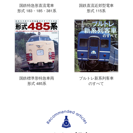
国鉄特急形直流電車
国鉄直流近郊型電車
形式 183・185・381系
形式 115系
国鉄標準形特急車両
ブルトレ新系列客車
形式 485系
のすべて