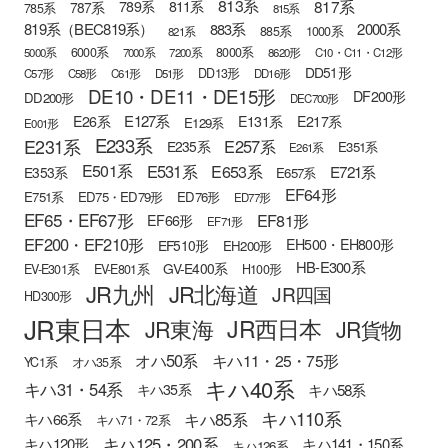
813系
817系
789系
811系
787系
785系
815系
819系（BEC819系）
883系
2000系
885系
1000系
821系
6000系
8000系
5000系
7000系
7200系
8620形
C10・C11・C12形
DD51形
DD13形
C57形
C58形
C61形
D51形
DD16形
DE10・DE11・DE15形
DF200形
DD200形
DEC700形
E127系
E26系
E131系
E217系
E129系
E001形
E233系
E231系
E257系
E235系
E351系
E261系
E501系
E531系
E653系
E721系
E353系
E657系
EF64形
E751系
ED75・ED79形
ED76形
ED77形
EF65・EF67形
EF81形
EF66形
EF71形
EF200・EF210形
EH500・EH800形
EF510形
EH200形
HB-E300系
GV-E400系
EV-E301系
EV-E801系
H100形
JR九州
JR北海道
JR四国
HD300形
JR東日本
JR西日本
JR東海
JR貨物
オハ50系
キハ11・25・75形
YC1系
オハ35系
キハ40系
キハ31・54系
キハ58系
キハ35系
キハ110系
キハ85系
キハ66系
キハ71・72系
キハ125・200系
キハ120形
キハ141・150系
キハ126系