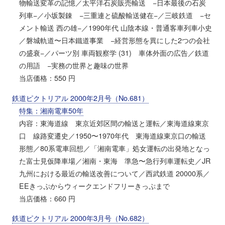
物輸送変革の記憶／太平洋石炭販売輸送 −日本最後の石炭
列車−／小坂製錬 −三重連と硫酸輸送健在−／三岐鉄道 −セ
メント輸送 西の雄−／1990年代 山陰本線・普通客車列車小史
／磐城軌道〜日本鐵道事業 −経営形態を異にした2つの会社
の盛衰−／パーツ別 車両観察学 (31) 車体外面の広告／鉄道
の用語 −実務の世界と趣味の世界
当店価格：550 円
鉄道ピクトリアル 2000年2月号（No.681）
特集：湘南電車50年
内容：東海道線 東京近郊区間の輸送と運転／東海道線東京
口 線路変遷史／1950〜1970年代 東海道線東京口の輸送
形態／80系電車回想／「湘南電車」処女運転の出発地となっ
た富士見仮降車場／湘南・東海 準急〜急行列車運転史／JR
九州における最近の輸送改善について／西武鉄道 20000系／
EEきっぷからウィークエンドフリーきっぷまで
当店価格：660 円
鉄道ピクトリアル 2000年3月号（No.682）