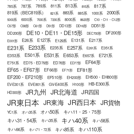
813系
817系
789系
811系
787系
785系
815系
819系（BEC819系）
883系
2000系
885系
1000系
821系
6000系
8000系
5000系
7000系
7200系
8620形
C10・C11・C12形
DD51形
DD13形
C57形
C58形
C61形
D51形
DD16形
DE10・DE11・DE15形
DF200形
DD200形
DEC700形
E127系
E26系
E131系
E217系
E129系
E001形
E233系
E231系
E257系
E235系
E351系
E261系
E501系
E531系
E653系
E721系
E353系
E657系
EF64形
E751系
ED75・ED79形
ED76形
ED77形
EF65・EF67形
EF81形
EF66形
EF71形
EF200・EF210形
EH500・EH800形
EF510形
EH200形
HB-E300系
GV-E400系
EV-E301系
EV-E801系
H100形
JR九州
JR北海道
JR四国
HD300形
JR東日本
JR西日本
JR東海
JR貨物
オハ50系
キハ11・25・75形
YC1系
オハ35系
キハ40系
キハ31・54系
キハ58系
キハ35系
キハ110系
キハ85系
キハ66系
キハ71・72系