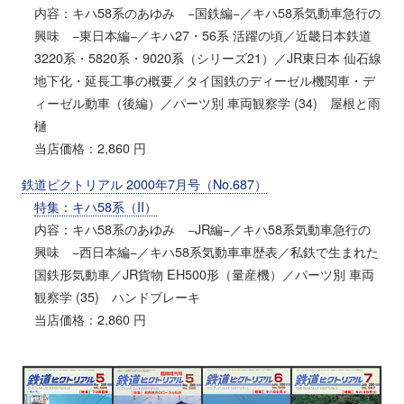
内容：キハ58系のあゆみ −国鉄編−／キハ58系気動車急行の
興味 −東日本編−／キハ27・56系 活躍の頃／近畿日本鉄道
3220系・5820系・9020系（シリーズ21）／JR東日本 仙石線
地下化・延長工事の概要／タイ国鉄のディーゼル機関車・デ
ィーゼル動車（後編）／パーツ別 車両観察学 (34) 屋根と雨
樋
当店価格：2,860 円
鉄道ピクトリアル 2000年7月号（No.687）
特集：キハ58系（II）
内容：キハ58系のあゆみ −JR編−／キハ58系気動車急行の
興味 −西日本編−／キハ58系気動車車歴表／私鉄で生まれた
国鉄形気動車／JR貨物 EH500形（量産機）／パーツ別 車両
観察学 (35) ハンドブレーキ
当店価格：2,860 円