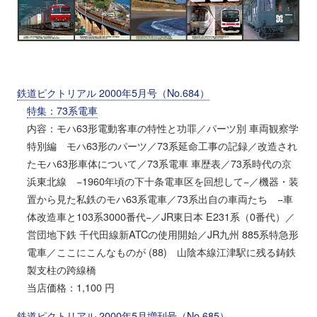
鉄道ピクトリアル 2000年5月号（No.684）
特集：73系電車
内容：モハ63形電動客車の特性と功罪／パーツ別 車両観察学
特別編 モハ63形のパーツ／73系延命工事の記録／改造され
たモハ63形車体について／73系電車 車歴表／73系時代の京
浜東北線 −1960年頃の下十条電車区を回想して−／機器・装
置から見た私鉄のモハ63系電車／73系出自の車両たち −車
体改造車と103系3000番代−／JR東日本 E231系（0番代）／
営団地下鉄 千代田線新ATCの使用開始／JR九州 885系特急形
電車／ここにこんなものが (88) 山陰本線江津駅に残る鋳鉄
製支柱の跨線橋
当店価格：1,100 円
鉄道ピクトリアル 2000年5月増刊号（No.685）