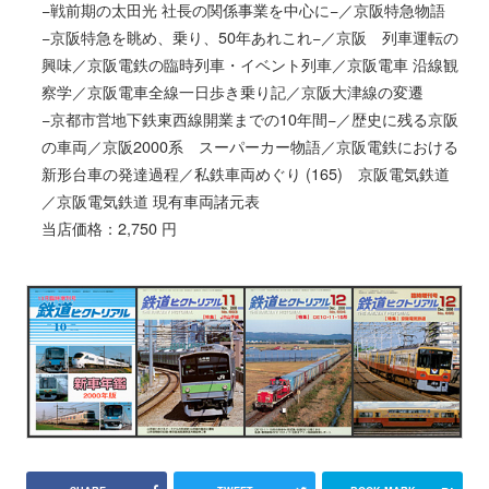
−戦前期の太田光 社長の関係事業を中心に−／京阪特急物語
−京阪特急を眺め、乗り、50年あれこれ−／京阪 列車運転の
興味／京阪電鉄の臨時列車・イベント列車／京阪電車 沿線観
察学／京阪電車全線一日歩き乗り記／京阪大津線の変遷
−京都市営地下鉄東西線開業までの10年間−／歴史に残る京阪
の車両／京阪2000系 スーパーカー物語／京阪電鉄における
新形台車の発達過程／私鉄車両めぐり (165) 京阪電気鉄道
／京阪電気鉄道 現有車両諸元表
当店価格：2,750 円