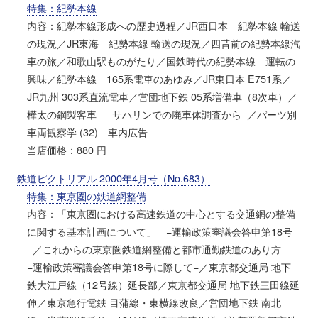
特集：紀勢本線
内容：紀勢本線形成への歴史過程／JR西日本 紀勢本線 輸送
の現況／JR東海 紀勢本線 輸送の現況／四昔前の紀勢本線汽
車の旅／和歌山駅ものがたり／国鉄時代の紀勢本線 運転の
興味／紀勢本線 165系電車のあゆみ／JR東日本 E751系／
JR九州 303系直流電車／営団地下鉄 05系増備車（8次車）／
樺太の鋼製客車 −サハリンでの廃車体調査から−／パーツ別
車両観察学 (32) 車内広告
当店価格：880 円
鉄道ピクトリアル 2000年4月号（No.683）
特集：東京圏の鉄道網整備
内容：「東京圏における高速鉄道の中心とする交通網の整備
に関する基本計画について」 −運輸政策審議会答申第18号
−／これからの東京圏鉄道網整備と都市通勤鉄道のあり方
−運輸政策審議会答申第18号に際して−／東京都交通局 地下
鉄大江戸線（12号線）延長部／東京都交通局 地下鉄三田線延
伸／東京急行電鉄 目蒲線・東横線改良／営団地下鉄 南北