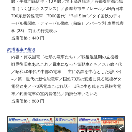
線・半蔵門線延伸・13号線／埼玉高速鉄道／首都圏新都市鉄
道（つくばエクスプレス）／多摩都市モノレール／JR西日本
700系新幹線電車（7000番代）“Rail Star”／タイ国鉄のディ
ーゼル機関車・ディーゼル動車（前編）／パーツ別 車両観察
学 (33) 前面の行先表示
当店価格：440 円
釣掛電車の響き
内容：買収国電（社形の電車たち）／戦後混乱期の立役者
戦災復旧車あれこれ／電車になった気動車たち／スカ線 4代
／昭和40年代の中部の電車 −主に名鉄を中心とした思い出
−／第一世代の新性能電車／国鉄73系の変遷に見る戦後ゲタ
電発達史／−73系電車こぼれ話− JRに生き残る73系旅客電
車／釣掛電車の室内装備品／釣掛台車いろいろ
当店価格：880 円