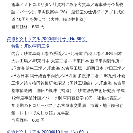
電車／メトロポリタン社資料にみる客貨車／電車番号今昔物
語／パーツ別 車両観察学 (36) 運転室の仕切壁／アプト式鉄
道 10周年を迎えて（大井川鉄道井川線）
当店価格：550 円
鉄道ピクトリアル 2000年9月号（No.690）
特集：JRの車両工場
内容：鉄道車両工場の系譜／JR北海道 苗穂工場／JR東日本
大井工場／JR東日本 大宮工場／JR東日本 新津車両製作所／
JR東海 浜松工場／JR東海 名古屋工場／JR西日本 吹田工場／
JR西日本 網干総合車両所／JR四国 多度津工場／JR九州 小倉
工場／続々楕円銘板研究序説（国鉄工場編）／JR東海 名古屋
都市輸送圏 運転の興味（補遺）／鉄道総合技術研究所 平成
12年度事業計画／パーツ別 車両観察学 (37) 社名の表記／
黎明期のトロリーバス／名古屋市交通局 市電・地下鉄保存
館「レトロでんしゃ館」見学記
当店価格：660 円
鉄道ピクトリアル 2000年10月号（No.691）