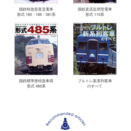
国鉄特急形直流電車
国鉄直流近郊型電車
形式 183・185・381系
形式 115系
国鉄標準形特急車両
ブルトレ新系列客車
形式 485系
のすべて