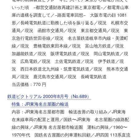
いった頃 −都営交通財政再建計画と東京都電−／都電青山車
庫の遺構を調査して／−路面電車回想− 大阪市電の顔 1081
形／長崎電気軌道に勤務した頃を振り返る／現況 札幌市交
通局／現況 函館市交通局／現況 東京都交通局／現況 東
京急行電鉄世田谷線／現況 名古屋鉄道岐阜市内線・美濃町
線／現況 豊橋電鉄東田本線／現況 富山地方鉄道／現況
加越能鉄道／現況 阪堺電気鉄道／現況 岡山電気軌道／現
況 広島電鉄／現況 土佐電気鉄道／現況 伊予鉄道／現
況 西日本鉄道北九州線・筑豊電気鉄道／現況 熊本市交通
局／現況 鹿児島市交通局／現況 長崎電気軌道
当店価格：770 円
鉄道ピクトリアル 2000年8月号（No.689）
特集：JR東海名古屋圏の輸送
内容：JR東海名古屋都市圏 輸送改善の取り組み／JR東海
在来線車両の配置と運用／国鉄〜JR東海 名古屋圏の線路配
線の興味／JR東海 名古屋都市輸送圏 運転の興味／1960〜
1970年代 国鉄名古屋圏の列車運転回顧／JR四国 113系直流