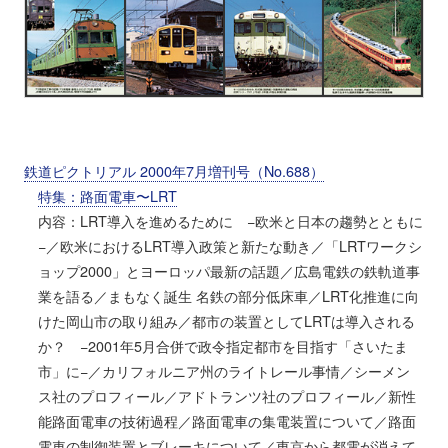
鉄道ピクトリアル 2000年7月増刊号（No.688）
特集：路面電車〜LRT
内容：LRT導入を進めるために −欧米と日本の趨勢とともに
−／欧米におけるLRT導入政策と新たな動き／「LRTワークシ
ョップ2000」とヨーロッパ最新の話題／広島電鉄の鉄軌道事
業を語る／まもなく誕生 名鉄の部分低床車／LRT化推進に向
けた岡山市の取り組み／都市の装置としてLRTは導入される
か？ −2001年5月合併で政令指定都市を目指す「さいたま
市」に−／カリフォルニア州のライトレール事情／シーメン
ス社のプロフィール／アドトランツ社のプロフィール／新性
能路面電車の技術過程／路面電車の集電装置について／路面
電車の制御装置とブレーキについて／東京から都電が消えて