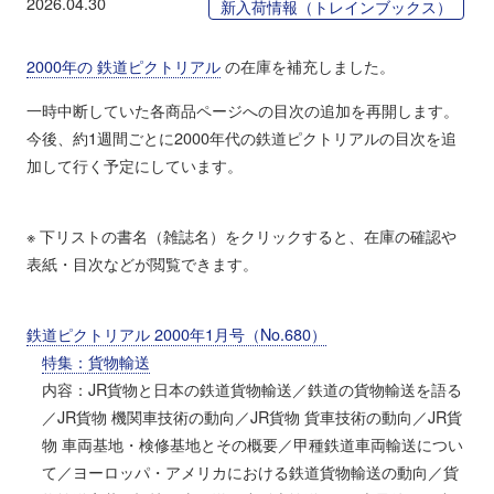
2026.04.30
新入荷情報（トレインブックス）
2000年の 鉄道ピクトリアル
の在庫を補充しました。
一時中断していた各商品ページへの目次の追加を再開します。
今後、約1週間ごとに2000年代の鉄道ピクトリアルの目次を追
加して行く予定にしています。
※ 下リストの書名（雑誌名）をクリックすると、在庫の確認や
表紙・目次などが閲覧できます。
鉄道ピクトリアル 2000年1月号（No.680）
特集：貨物輸送
内容：JR貨物と日本の鉄道貨物輸送／鉄道の貨物輸送を語る
／JR貨物 機関車技術の動向／JR貨物 貨車技術の動向／JR貨
物 車両基地・検修基地とその概要／甲種鉄道車両輸送につい
て／ヨーロッパ・アメリカにおける鉄道貨物輸送の動向／貨