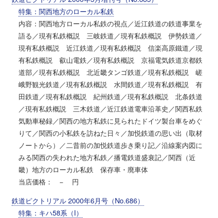
特集：関西地方のローカル私鉄
内容：関西地方ローカル私鉄の視点／近江鉄道の鉄道事業を
語る／現有私鉄概説 三岐鉄道／現有私鉄概説 伊勢鉄道／
現有私鉄概説 近江鉄道／現有私鉄概説 信楽高原鐵道／現
有私鉄概説 叡山電鉄／現有私鉄概説 京福電気鉄道京都鉄
道部／現有私鉄概説 北近畿タンゴ鉄道／現有私鉄概説 嵯
峨野観光鉄道／現有私鉄概説 水間鉄道／現有私鉄概説 有
田鉄道／現有私鉄概説 紀州鉄道／現有私鉄概説 北条鉄道
／現有私鉄概説 三木鉄道／近江鉄道電車沿革史／関西私鉄
気動車秘録／関西の地方私鉄に見られたドイツ製台車をめぐ
りて／関西の小私鉄を訪ねた日々／加悦鉄道の思い出（取材
ノートから）／二昔前の加悦鉄道歩き乗り記／沿線案内図に
みる関西の失われた地方私鉄／播電鉄道盛衰記／関西（近
畿）地方のローカル私鉄 保存車・廃車体
当店価格： − 円
鉄道ピクトリアル 2000年6月号（No.686）
特集：キハ58系（I）