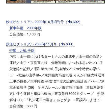
鉄道ピクトリアル 2000年10月増刊号（No.692）
新車年鑑 2000年版
当店価格：1,430 円
鉄道ピクトリアル 2000年11月号（No.693）
特集：JR山手線
内容：山手線におけるターミナルの形成史／山手線の輸送と
運転／山手・京浜東北線 分離運転にまつわる思い出／山手
貨物線の記録／昭和時代の山手貨物線／17m車時代の思い
出 −戦後の山手線−／東洋臨海高速鉄道 りんかい線大崎延伸
工事の概要／大手民鉄 平成12年度の設備投資計画／パーツ別
車両観察学 (39) 側戸のレール／東京急行電鉄 運転系統変
更に伴う運転と車両の動向／東京急行8000系グループ 形態
解析 (1)／「釣掛電車の響き」あとがき −正誤表によせて−
当店価格：660 円