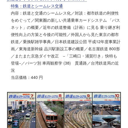
特集：鉄道とシームレス交通
内容：鉄道と交通のシームレス化／対談：都市鉄道の利便性
をめぐって／関東圏の新しい共通乗車カードシステム 「パス
ネット」の概要／近年の鉄道整備（計画）に見る 乗り継ぎ利
便性向上の方策と今後の可能性／外国人から見た東京の都市
鉄道／乗換駅雑学事典／日本鉄道建設公団 平成12年度事業計
画／東海道新幹線 品川駅新設工事の概要／名古屋鉄道 800形
／またまた京急ダイヤ改正 −「三崎口・浦賀行き」快特も
登場−／パーツ別 車両観察学 (38) 貫通路／台湾鉄道局の近
況
当店価格：440 円