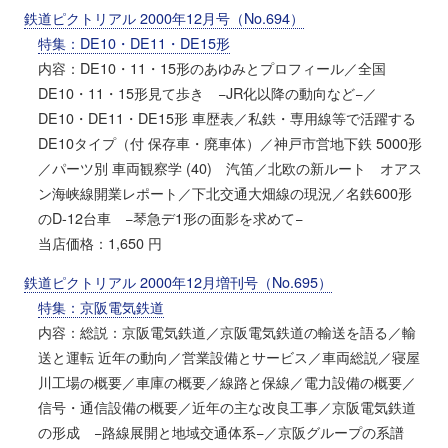
鉄道ピクトリアル 2000年12月号（No.694）
特集：DE10・DE11・DE15形
内容：DE10・11・15形のあゆみとプロフィール／全国
DE10・11・15形見て歩き −JR化以降の動向など−／
DE10・DE11・DE15形 車歴表／私鉄・専用線等で活躍する
DE10タイプ（付 保存車・廃車体）／神戸市営地下鉄 5000形
／パーツ別 車両観察学 (40) 汽笛／北欧の新ルート オアス
ン海峡線開業レポート／下北交通大畑線の現況／名鉄600形
のD-12台車 −琴急デ1形の面影を求めて−
当店価格：1,650 円
鉄道ピクトリアル 2000年12月増刊号（No.695）
特集：京阪電気鉄道
内容：総説：京阪電気鉄道／京阪電気鉄道の輸送を語る／輸
送と運転 近年の動向／営業設備とサービス／車両総説／寝屋
川工場の概要／車庫の概要／線路と保線／電力設備の概要／
信号・通信設備の概要／近年の主な改良工事／京阪電気鉄道
の形成 −路線展開と地域交通体系−／京阪グループの系譜