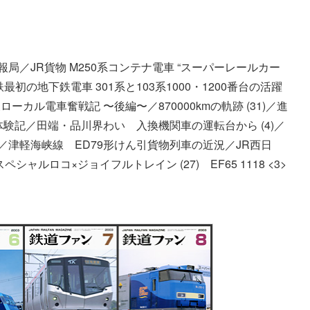
局／JR貨物 M250系コンテナ電車 “スーパーレールカー
の地下鉄電車 301系と103系1000・1200番台の活躍
ル電車奮戦記 〜後編〜／870000kmの軌跡 (31)／進
体験記／田端・品川界わい 入換機関車の運転台から (4)／
線／津軽海峡線 ED79形けん引貨物列車の近況／JR西日
シャルロコ×ジョイフルトレイン (27) EF65 1118 <3>