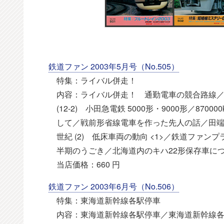
鉄道ファン 2003年5月号（No.505）
特集：ライバル併走！
内容：ライバル併走！ 通勤電車の競合路線／J
(12-2) 小田急電鉄 5000形・9000形／870
して／戦前形省線電車を作った先人の話／田端・
世紀 (2) 低床車両の動向 <1>／鉄道ファンプラ
半期のうごき／北海道内のキハ22形保存車に
当店価格：660 円
鉄道ファン 2003年6月号（No.506）
特集：東海道新幹線各駅停車
内容：東海道新幹線各駅停車／東海道新幹線各駅