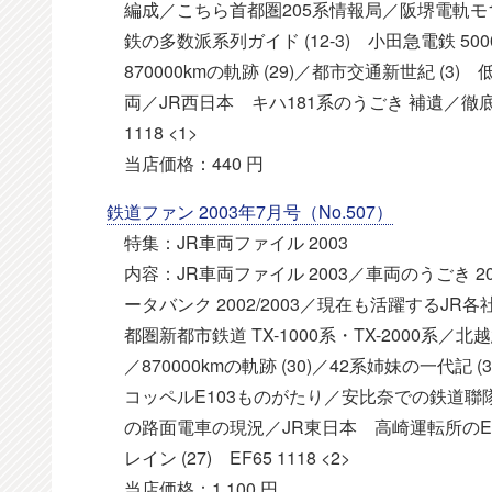
編成／こちら首都圏205系情報局／阪堺電軌モ
鉄の多数派系列ガイド (12-3) 小田急電鉄 50
870000kmの軌跡 (29)／都市交通新世紀 
両／JR西日本 キハ181系のうごき 補遺／徹底
1118 <1>
当店価格：440 円
鉄道ファン 2003年7月号（No.507）
特集：JR車両ファイル 2003
内容：JR車両ファイル 2003／車両のうごき 2
ータバンク 2002/2003／現在も活躍するJ
都圏新都市鉄道 TX-1000系・TX-2000
／870000kmの軌跡 (30)／42系姉妹の一
コッペルE103ものがたり／安比奈での鉄道聯隊
の路面電車の現況／JR東日本 高崎運転所のE
レイン (27) EF65 1118 <2>
当店価格：1,100 円