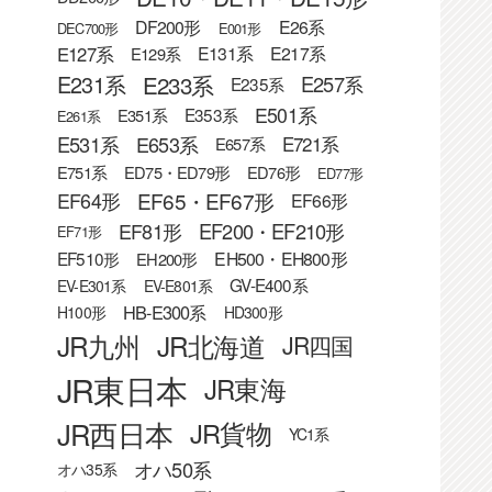
DF200形
E26系
DEC700形
E001形
E127系
E131系
E217系
E129系
E233系
E231系
E257系
E235系
E501系
E353系
E351系
E261系
E531系
E653系
E721系
E657系
E751系
ED75・ED79形
ED76形
ED77形
EF65・EF67形
EF64形
EF66形
EF81形
EF200・EF210形
EF71形
EF510形
EH500・EH800形
EH200形
GV-E400系
EV-E301系
EV-E801系
HB-E300系
H100形
HD300形
JR九州
JR北海道
JR四国
JR東日本
JR東海
JR西日本
JR貨物
YC1系
オハ50系
オハ35系