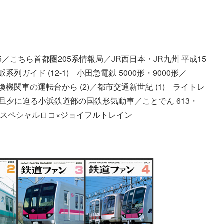
5／こちら首都圏205系情報局／JR西日本・JR九州 平成15
ガイド (12-1) 小田急電鉄 5000形・9000形／
入換機関車の運転台から (2)／都市交通新世紀 (1) ライトレ
命旦夕に迫る小浜鉄道部の国鉄形気動車／ことでん 613・
求！スペシャルロコ×ジョイフルトレイン