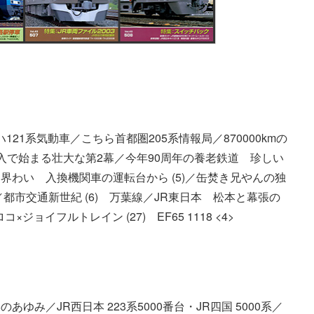
21系気動車／こちら首都圏205系情報局／870000kmの
賀線転入で始まる壮大な第2幕／今年90周年の養老鉄道 珍しい
わい 入換機関車の運転台から (5)／缶焚き兄やんの独
都市交通新世紀 (6) 万葉線／JR東日本 松本と幕張の
ョイフルトレイン (27) EF65 1118 <4>
み／JR西日本 223系5000番台・JR四国 5000系／