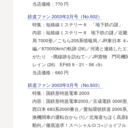
当店価格：770 円
鉄道ファン 2003年2月号（No.502）
特集：短絡線ミステリー 6 「地下鉄の謎」
内容：短絡線ミステリー 6 地下鉄の謎／近畿日本鉄
局 7000形／こちら205系情報局／JR東日本 キ
編／870000kmの軌跡 (26)／河港と連
がたり −廃線跡を訪ねて−／JR貨物 門司
レイン (26) EF65 9・21・56 <9>
当店価格：660 円
鉄道ファン 2003年3月号（No.503）
特集：国鉄形特急電車 2003
内容：国鉄形特急電車2003／京成電鉄 3000形
西日本 683系2000番台／愛知環状鉄道 200
換機関車の運転台から (1)／北海道ちほく高
動向／徹底追求！スペシャルロコ×ジョイフル