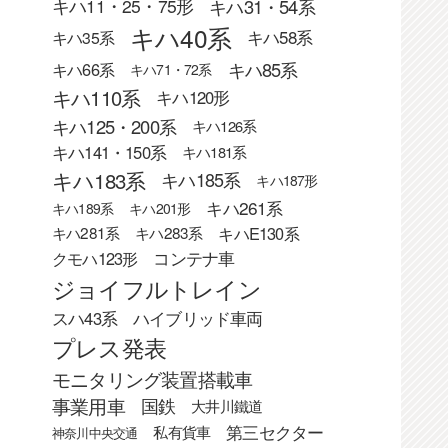
キハ31・54系
キハ11・25・75形
キハ40系
キハ58系
キハ35系
キハ85系
キハ66系
キハ71・72系
キハ110系
キハ120形
キハ125・200系
キハ126系
キハ141・150系
キハ181系
キハ183系
キハ185系
キハ187形
キハ261系
キハ189系
キハ201形
キハE130系
キハ281系
キハ283系
クモハ123形
コンテナ車
ジョイフルトレイン
スハ43系
ハイブリッド車両
プレス発表
モニタリング装置搭載車
事業用車
国鉄
大井川鐵道
第三セクター
私有貨車
神奈川中央交通