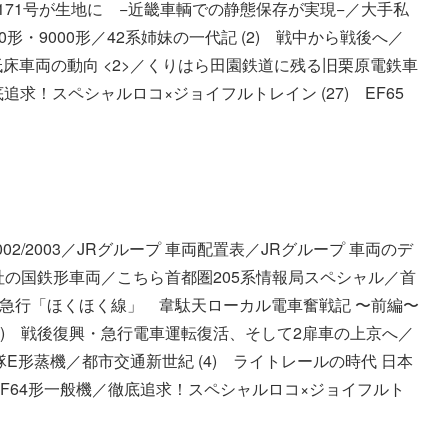
171号が生地に −近畿車輌での静態保存が実現−／大手私
00形・9000形／42系姉妹の一代記 (2) 戦中から戦後へ／
(3) 低床車両の動向 <2>／くりはら田園鉄道に残る旧栗原電鉄車
追求！スペシャルロコ×ジョイフルトレイン (27) EF65
002/2003／JRグループ 車両配置表／JRグループ 車両のデ
R各社の国鉄形車両／こちら首都圏205系情報局スペシャル／首
系／北越急行「ほくほく線」 韋駄天ローカル電車奮戦記 〜前編〜
代記 (3) 戦後復興・急行電車運転復活、そして2扉車の上京へ／
E形蒸機／都市交通新世紀 (4) ライトレールの時代 日本
F64形一般機／徹底追求！スペシャルロコ×ジョイフルト