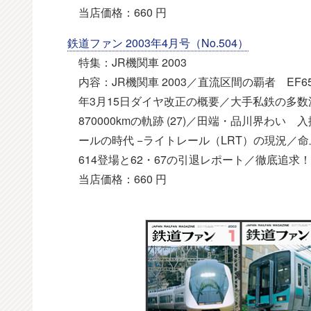
当店価格：660 円
鉄道ファン 2003年4月号（No.504）
特集：JR機関車 2003
内容：JR機関車 2003／直流区間の覇者 EF6
年3月15日ダイヤ改正の概要／大手私鉄の多数派系列
870000kmの軌跡 (27)／田端・品川界わい 
ールの時代 −ライトレール（LRT）の現況／
614登場と62・67の引退レポート／徹底追
当店価格：660 円