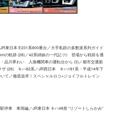
R東日本 E231系800番台／大手私鉄の多数派系列ガイド
000kmの軌跡 (28)／42系姉妹の一代記 (1) 登場から戦前を通
品川界わい 入換機関車の運転台から (3)／都市交通新
ザ (26) キハ82系／JR西日本 キハ181系・平成14年下
ついて／徹底追求！スペシャルロコ×ジョイフルトレイン
停車 車両編／JR東日本 キハ48形 “リゾートしらかみ”