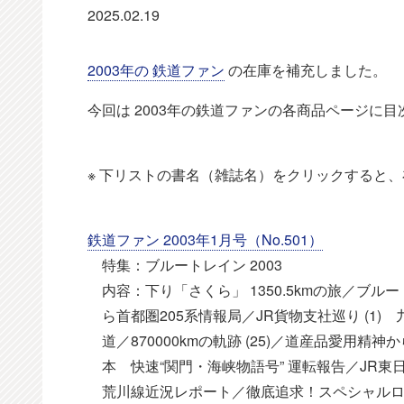
2025.02.19
2003年の 鉄道ファン
の在庫を補充しました。
今回は 2003年の鉄道ファンの各商品ページに
※ 下リストの書名（雑誌名）をクリックすると
鉄道ファン 2003年1月号（No.501）
特集：ブルートレイン 2003
内容：下り「さくら」 1350.5kmの旅／ブルート
ら首都圏205系情報局／JR貨物支社巡り (1)
道／870000kmの軌跡 (25)／道産品愛用精
本 快速“関門・海峡物語号” 運転報告／JR東
荒川線近況レポート／徹底追求！スペシャルロコ×ジョ