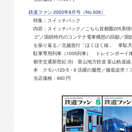
鉄道ファン 2003年8月号（No.508）
特集：スイッチバック
内容：スイッチバック／こちら首都圏205系情報
ゴ”／国鉄時代のコンテナ電車構想の回顧／国鉄最初
を振り返る／北越急行「ほくほく線」 韋駄天ローカ
駐軍専用列車（1005列車） トレインボーイ
都市交通新世紀 (5) 富山地方鉄道 富山軌道
本 クモハ123-5・6 活躍の履歴／徹底追求！スペ
当店価格：660 円