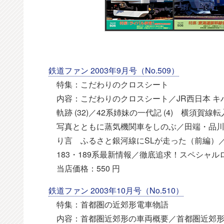
鉄道ファン 2003年9月号（No.509）
特集：こだわりのクロスシート
内容：こだわりのクロスシート／JR西日本 キハ1
軌跡 (32)／42系姉妹の一代記 (4) 横須
写真とともに蒸気機関車をしのぶ／田端・品川界
り言 ふるさと銀河線にSLが走った（前編）／
183・189系最新情報／徹底追求！スペシャルロコ×ジ
当店価格：550 円
鉄道ファン 2003年10月号（No.510）
特集：首都圏の近郊形電車物語
内容：首都圏近郊形の車両概要／首都圏近郊形のあゆ