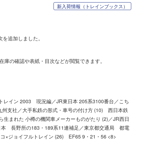
新入荷情報（トレインブックス）
目次を追加しました。
、在庫の確認や表紙・目次などが閲覧できます。
レイン 2003 現況編／JR東日本 205系3100番台／こち
 九州支社／大手私鉄の形式・車号の付け方 (10) 西日本鉄
神から生まれた 小樽の機関車メーカーものがたり (2)／JR西日
日本 長野所の183・189系11連補足／東京都交通局 都電
イフルトレイン (26) EF65 9・21・56 <8>