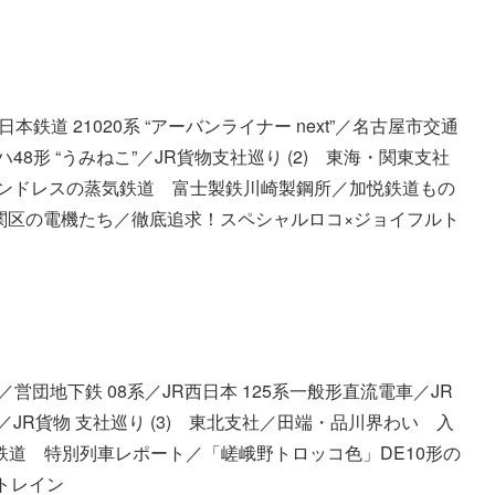
道 21020系 “アーバンライナー next”／名古屋市交通
ハ48形 “うみねこ”／JR貨物支社巡り (2) 東海・関東支社
絡したエンドレスの蒸気鉄道 富士製鉄川崎製鋼所／加悦鉄道もの
機関区の電機たち／徹底追求！スペシャルロコ×ジョイフルト
／営団地下鉄 08系／JR西日本 125系一般形直流電車／JR
0系／JR貨物 支社巡り (3) 東北支社／田端・品川界わい 入
原鉄道 特別列車レポート／「嵯峨野トロッコ色」DE10形の
トレイン