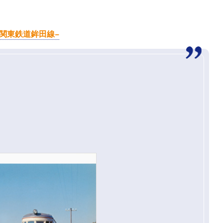
道・関東鉄道鉾田線−