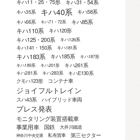
キハ31・54系
キハ11・25・75形
キハ40系
キハ58系
キハ35系
キハ85系
キハ66系
キハ71・72系
キハ110系
キハ120形
キハ125・200系
キハ126系
キハ141・150系
キハ181系
キハ183系
キハ185系
キハ187形
キハ261系
キハ189系
キハ201形
キハE130系
キハ281系
キハ283系
クモハ123形
コンテナ車
ジョイフルトレイン
スハ43系
ハイブリッド車両
プレス発表
モニタリング装置搭載車
事業用車
国鉄
大井川鐵道
第三セクター
私有貨車
神奈川中央交通