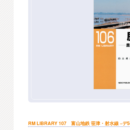
RM LIBRARY 107 富山地鉄 笹津・射水線 −デ