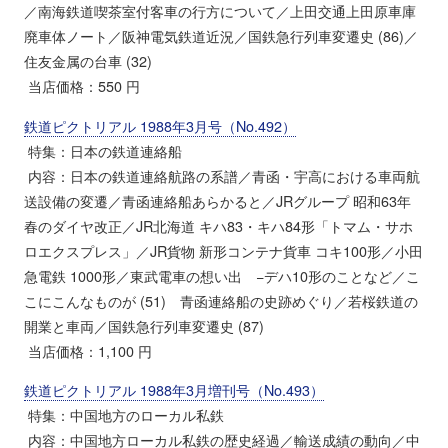
／南海鉄道喫茶室付客車の行方について／上田交通上田原車庫
廃車体ノート／阪神電気鉄道近況／国鉄急行列車変遷史 (86)／
住友金属の台車 (32)
当店価格：550 円
鉄道ピクトリアル 1988年3月号（No.492）
特集：日本の鉄道連絡船
内容：日本の鉄道連絡航路の系譜／青函・宇高における車両航
送設備の変遷／青函連絡船あらかると／JRグループ 昭和63年
春のダイヤ改正／JR北海道 キハ83・キハ84形「トマム・サホ
ロエクスプレス」／JR貨物 新形コンテナ貨車 コキ100形／小田
急電鉄 1000形／東武電車の想い出 −デハ10形のことなど／こ
こにこんなものが (51) 青函連絡船の史跡めぐり／若桜鉄道の
開業と車両／国鉄急行列車変遷史 (87)
当店価格：1,100 円
鉄道ピクトリアル 1988年3月増刊号（No.493）
特集：中国地方のローカル私鉄
内容：中国地方ローカル私鉄の歴史経過／輸送成績の動向／中