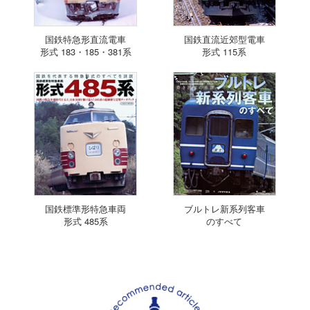
国鉄特急形直流電車
国鉄直流近郊型電車
形式 183・185・381系
形式 115系
国鉄標準形特急車両
ブルトレ新系列客車
形式 485系
のすべて