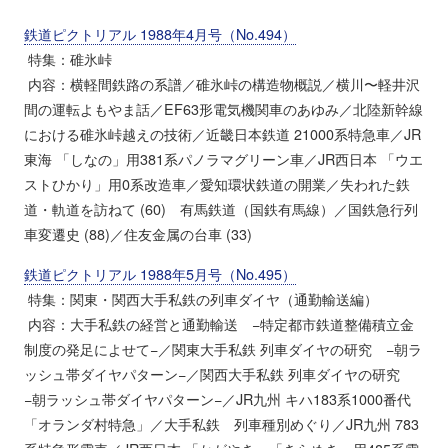
鉄道ピクトリアル 1988年4月号（No.494）
特集：碓氷峠
内容：横軽間鉄路の系譜／碓氷峠の構造物概説／横川〜軽井沢
間の運転よもやま話／EF63形電気機関車のあゆみ／北陸新幹線
における碓氷峠越えの技術／近畿日本鉄道 21000系特急車／JR
東海 「しなの」用381系パノラマグリーン車／JR西日本 「ウエ
ストひかり」用0系改造車／愛知環状鉄道の開業／失われた鉄
道・軌道を訪ねて (60) 有馬鉄道（国鉄有馬線）／国鉄急行列
車変遷史 (88)／住友金属の台車 (33)
鉄道ピクトリアル 1988年5月号（No.495）
特集：関東・関西大手私鉄の列車ダイヤ（通勤輸送編）
内容：大手私鉄の経営と通勤輸送 −特定都市鉄道整備積立金
制度の発足によせて−／関東大手私鉄 列車ダイヤの研究 −朝ラ
ッシュ帯ダイヤパターン−／関西大手私鉄 列車ダイヤの研究
−朝ラッシュ帯ダイヤパターン−／JR九州 キハ183系1000番代
「オランダ村特急」／大手私鉄 列車種別めぐり／JR九州 783