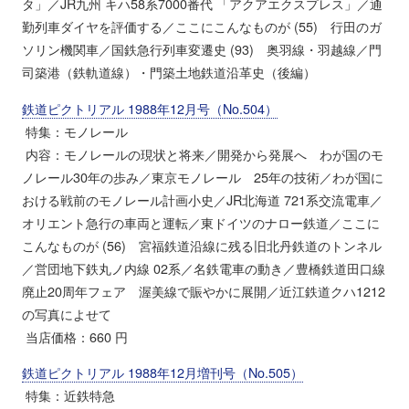
タ」／JR九州 キハ58系7000番代 「アクアエクスプレス」／通
勤列車ダイヤを評価する／ここにこんなものが (55) 行田のガ
ソリン機関車／国鉄急行列車変遷史 (93) 奥羽線・羽越線／門
司築港（鉄軌道線）・門築土地鉄道沿革史（後編）
鉄道ピクトリアル 1988年12月号（No.504）
特集：モノレール
内容：モノレールの現状と将来／開発から発展へ わが国のモ
ノレール30年の歩み／東京モノレール 25年の技術／わが国に
おける戦前のモノレール計画小史／JR北海道 721系交流電車／
オリエント急行の車両と運転／東ドイツのナロー鉄道／ここに
こんなものが (56) 宮福鉄道沿線に残る旧北丹鉄道のトンネル
／営団地下鉄丸ノ内線 02系／名鉄電車の動き／豊橋鉄道田口線
廃止20周年フェア 渥美線で賑やかに展開／近江鉄道クハ1212
の写真によせて
当店価格：660 円
鉄道ピクトリアル 1988年12月増刊号（No.505）
特集：近鉄特急