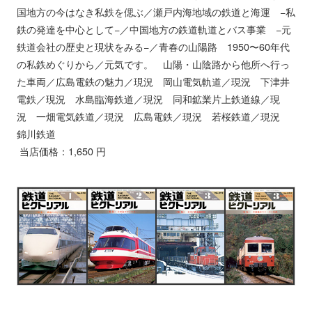
国地方の今はなき私鉄を偲ぶ／瀬戸内海地域の鉄道と海運 −私
鉄の発達を中心として−／中国地方の鉄道軌道とバス事業 −元
鉄道会社の歴史と現状をみる−／青春の山陽路 1950〜60年代
の私鉄めぐりから／元気です。 山陽・山陰路から他所へ行っ
た車両／広島電鉄の魅力／現況 岡山電気軌道／現況 下津井
電鉄／現況 水島臨海鉄道／現況 同和鉱業片上鉄道線／現
況 一畑電気鉄道／現況 広島電鉄／現況 若桜鉄道／現況
錦川鉄道
当店価格：1,650 円