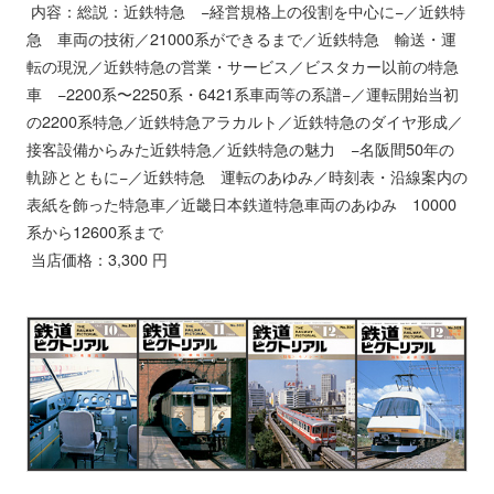
内容：総説：近鉄特急 −経営規格上の役割を中心に−／近鉄特
急 車両の技術／21000系ができるまで／近鉄特急 輸送・運
転の現況／近鉄特急の営業・サービス／ビスタカー以前の特急
車 −2200系〜2250系・6421系車両等の系譜−／運転開始当初
の2200系特急／近鉄特急アラカルト／近鉄特急のダイヤ形成／
接客設備からみた近鉄特急／近鉄特急の魅力 −名阪間50年の
軌跡とともに−／近鉄特急 運転のあゆみ／時刻表・沿線案内の
表紙を飾った特急車／近畿日本鉄道特急車両のあゆみ 10000
系から12600系まで
当店価格：3,300 円