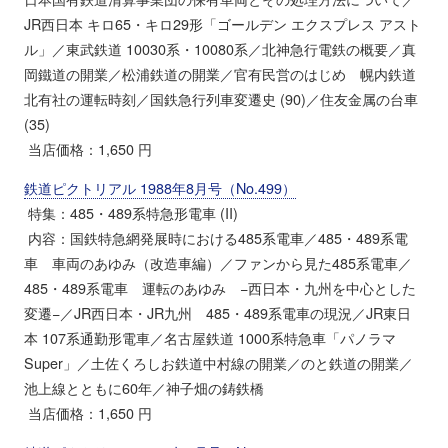
JR西日本 キロ65・キロ29形「ゴールデン エクスプレス アスト
ル」／東武鉄道 10030系・10080系／北神急行電鉄の概要／真
岡鐵道の開業／松浦鉄道の開業／官有民営のはじめ 幌内鉄道
北有社の運転時刻／国鉄急行列車変遷史 (90)／住友金属の台車
(35)
当店価格：1,650 円
鉄道ピクトリアル 1988年8月号（No.499）
特集：485・489系特急形電車 (II)
内容：国鉄特急網発展時における485系電車／485・489系電
車 車両のあゆみ（改造車編）／ファンから見た485系電車／
485・489系電車 運転のあゆみ −西日本・九州を中心とした
変遷−／JR西日本・JR九州 485・489系電車の現況／JR東日
本 107系通勤形電車／名古屋鉄道 1000系特急車「パノラマ
Super」／土佐くろしお鉄道中村線の開業／のと鉄道の開業／
池上線とともに60年／神子畑の鋳鉄橋
当店価格：1,650 円