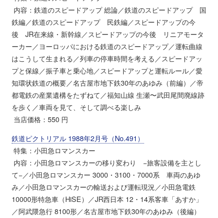
内容：鉄道のスピードアップ 総論／鉄道のスピードアップ 国
鉄編／鉄道のスピードアップ 民鉄編／スピードアップの今
後 JR在来線・新幹線／スピードアップの今後 リニアモータ
ーカー／ヨーロッパにおける鉄道のスピードアップ／運転曲線
はこうして生まれる／列車の停車時間を考える／スピードアッ
プと保線／振子車と乗心地／スピードアップと運転ルール／愛
知環状鉄道の概要／名古屋市地下鉄30年のあゆみ（前編）／帝
都電鉄の産業遺構をたずねて／福知山線 生瀬〜武田尾間廃線跡
を歩く／車両を見て、そして調べる楽しみ
当店価格：550 円
鉄道ピクトリアル 1988年2月号（No.491）
特集：小田急ロマンスカー
内容：小田急ロマンスカーの移り変わり −旅客設備を主とし
て−／小田急ロマンスカー 3000・3100・7000系 車両のあゆ
み／小田急ロマンスカーの輸送および運転現況／小田急電鉄
10000形特急車（HiSE）／JR西日本 12・14系客車「あすか」
／阿武隈急行 8100形／名古屋市地下鉄30年のあゆみ（後編）