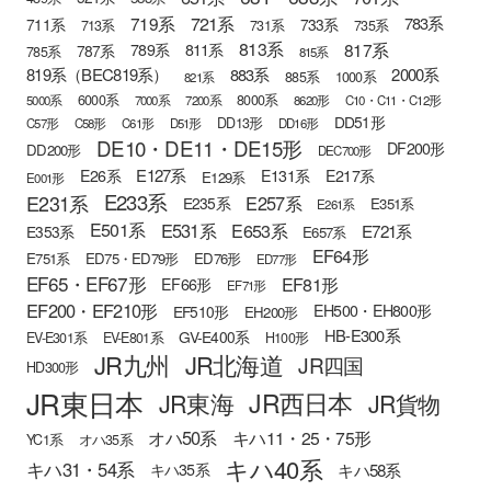
721系
719系
783系
711系
733系
713系
731系
735系
813系
817系
789系
811系
787系
785系
815系
819系（BEC819系）
883系
2000系
885系
1000系
821系
6000系
8000系
5000系
7000系
7200系
8620形
C10・C11・C12形
DD51形
DD13形
C57形
C58形
C61形
D51形
DD16形
DE10・DE11・DE15形
DF200形
DD200形
DEC700形
E127系
E26系
E131系
E217系
E129系
E001形
E233系
E231系
E257系
E235系
E351系
E261系
E501系
E531系
E653系
E721系
E353系
E657系
EF64形
E751系
ED75・ED79形
ED76形
ED77形
EF65・EF67形
EF81形
EF66形
EF71形
EF200・EF210形
EH500・EH800形
EF510形
EH200形
HB-E300系
GV-E400系
EV-E301系
EV-E801系
H100形
JR九州
JR北海道
JR四国
HD300形
JR東日本
JR西日本
JR東海
JR貨物
オハ50系
キハ11・25・75形
YC1系
オハ35系
キハ40系
キハ31・54系
キハ58系
キハ35系