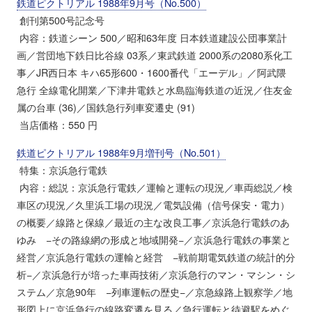
鉄道ピクトリアル 1988年9月号（No.500）
創刊第500号記念号
内容：鉄道シーン 500／昭和63年度 日本鉄道建設公団事業計
画／営団地下鉄日比谷線 03系／東武鉄道 2000系の2080系化工
事／JR西日本 キハ65形600・1600番代「エーデル」／阿武隈
急行 全線電化開業／下津井電鉄と水島臨海鉄道の近況／住友金
属の台車 (36)／国鉄急行列車変遷史 (91)
当店価格：550 円
鉄道ピクトリアル 1988年9月増刊号（No.501）
特集：京浜急行電鉄
内容：総説：京浜急行電鉄／運輸と運転の現況／車両総説／検
車区の現況／久里浜工場の現況／電気設備（信号保安・電力）
の概要／線路と保線／最近の主な改良工事／京浜急行電鉄のあ
ゆみ −その路線網の形成と地域開発−／京浜急行電鉄の事業と
経営／京浜急行電鉄の運輸と経営 −戦前期電気鉄道の統計的分
析−／京浜急行が培った車両技術／京浜急行のマン・マシン・シ
ステム／京急90年 −列車運転の歴史−／京急線路上観察学／地
形図上に京浜急行の線路変遷を見る／急行運転と待避駅をめぐ