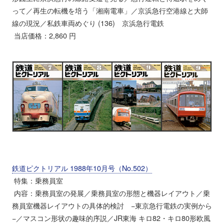
って／再生の転機を培う「湘南電車」／京浜急行空港線と大師
線の現況／私鉄車両めぐり (136) 京浜急行電鉄
当店価格：2,860 円
鉄道ピクトリアル 1988年10月号（No.502）
特集：乗務員室
内容：乗務員室の発展／乗務員室の形態と機器レイアウト／乗
務員室機器レイアウトの具体的検討 −東京急行電鉄の実例から
−／マスコン形状の趣味的序説／JR東海 キロ82・キロ80形欧風