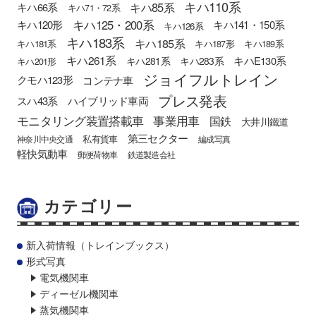
キハ110系
キハ85系
キハ66系
キハ71・72系
キハ125・200系
キハ120形
キハ141・150系
キハ126系
キハ183系
キハ185系
キハ181系
キハ187形
キハ189系
キハ261系
キハE130系
キハ281系
キハ283系
キハ201形
ジョイフルトレイン
クモハ123形
コンテナ車
プレス発表
スハ43系
ハイブリッド車両
モニタリング装置搭載車
事業用車
国鉄
大井川鐵道
第三セクター
私有貨車
神奈川中央交通
編成写真
軽快気動車
郵便荷物車
鉄道製造会社
カテゴリー
新入荷情報（トレインブックス）
形式写真
電気機関車
ディーゼル機関車
蒸気機関車