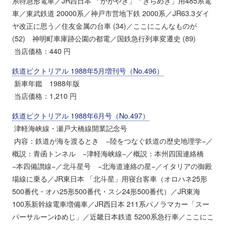
系特急形電車／JR西日本 「かがやき」「きらめき」用485系電
車／東武鉄道 20000系／神戸市営地下鉄 2000系／JR63.3ダイ
ヤ改正に思う／住友金属の台車 (34)／ここにこんなものが
(52) 神明町車庫跡公園の都電／国鉄急行列車変遷史 (89)
当店価格：440 円
鉄道ピクトリアル 1988年5月増刊号（No.496）
新車年鑑 1988年版
当店価格：1,210 円
鉄道ピクトリアル 1988年6月号（No.497）
津軽海峡線・瀬戸大橋線開業記念号
内容：鉄道が海を渡るとき −陸をつなぐ鉄道の歴史地理学−／
概説：青函トンネル −津軽海峡線−／概説：本州四国連絡橋
−本四備讃線−／北斗星号 −北海道連絡の星−／イタリアの御殿
場線に乗る／JR東日本 「北斗星」用寝台客車（オロハネ25形
500番代・オハ25形500番代・スシ24形500番代）／JR東海
100系新幹線電車増備車／JR西日本 211系パノラマカー「スー
パーサルーンゆめじ」／近畿日本鉄道 5200系急行車／ここにこ