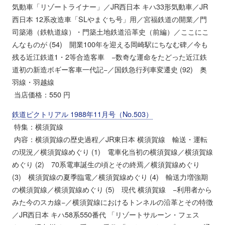
気動車「リゾートライナー」／JR西日本 キハ33形気動車／JR
西日本 12系改造車「SLやまぐち号」用／宮福鉄道の開業／門
司築港（鉄軌道線）・門築土地鉄道沿革史（前編）／ここにこ
んなものが (54) 開業100年を迎える岡崎駅にちなむ碑／今も
残る近江鉄道1・2等合造客車 −数奇な運命をたどった近江鉄
道初の新造ボギー客車一代記−／国鉄急行列車変遷史 (92) 奥
羽線・羽越線
当店価格：550 円
鉄道ピクトリアル 1988年11月号（No.503）
特集：横須賀線
内容：横須賀線の歴史過程／JR東日本 横須賀線 輸送・運転
の現況／横須賀線めぐり (1) 電車化当初の横須賀線／横須賀線
めぐり (2) 70系電車誕生の頃とその終焉／横須賀線めぐり
(3) 横須賀線の夏季臨電／横須賀線めぐり (4) 輸送力増強期
の横須賀線／横須賀線めぐり (5) 現代 横須賀線 −利用者から
みた今のスカ線−／横須賀線におけるトンネルの沿革とその特徴
／JR西日本 キハ58系550番代 「リゾートサルーン・フェス