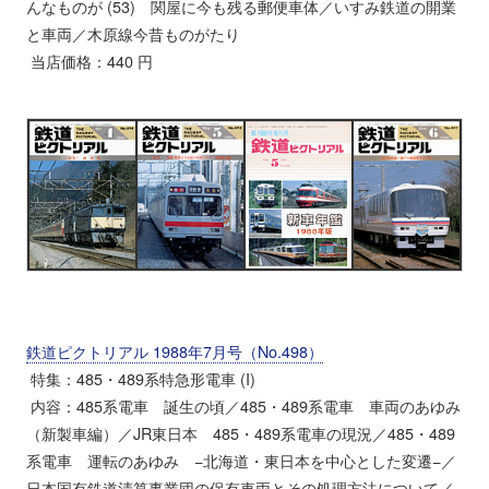
んなものが (53) 関屋に今も残る郵便車体／いすみ鉄道の開業
と車両／木原線今昔ものがたり
当店価格：440 円
鉄道ピクトリアル 1988年7月号（No.498）
特集：485・489系特急形電車 (I)
内容：485系電車 誕生の頃／485・489系電車 車両のあゆみ
（新製車編）／JR東日本 485・489系電車の現況／485・489
系電車 運転のあゆみ −北海道・東日本を中心とした変遷−／
日本国有鉄道清算事業団の保有車両とその処理方法について／