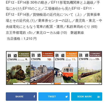
EF12・EF14形 30年の動き／EF11形電気機関車と上越線／手
塩にかけたEF10のこと／工場修繕から見たEF10・EF11・
EF12・EF14形／貨物輸送の近代化について（上）／貨車操車
場とその近代化 (1)／乗車券センターの話し／鹿児島・東北・中
央線電化にともなう電車の配置・運用／私鉄車両めぐり (65)
京王帝都電鉄 <5>／東北ローカル線 (10) 磐越東線
当店価格：1,210 円
B!
SHARE
TWEET
BOOK MARK