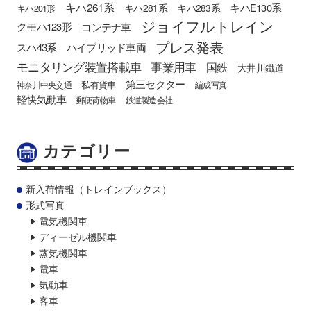
キハ261系
キハE130系
キハ281系
キハ283系
キハ201形
ジョイフルトレイン
クモハ123形
コンテナ車
プレス発表
スハ43系
ハイブリッド車両
モニタリング装置搭載車
事業用車
国鉄
大井川鐵道
第三セクター
私有貨車
神奈川中央交通
編成写真
軽快気動車
郵便荷物車
鉄道製造会社
カテゴリー
新入荷情報（トレインブックス）
形式写真
電気機関車
ディーゼル機関車
蒸気機関車
電車
気動車
客車