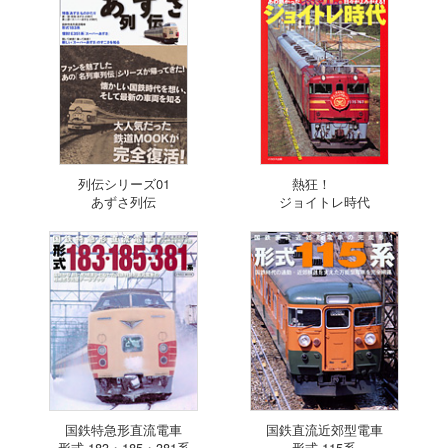
列伝シリーズ01
熱狂！
あずさ列伝
ジョイトレ時代
国鉄特急形直流電車
国鉄直流近郊型電車
形式 183・185・381系
形式 115系