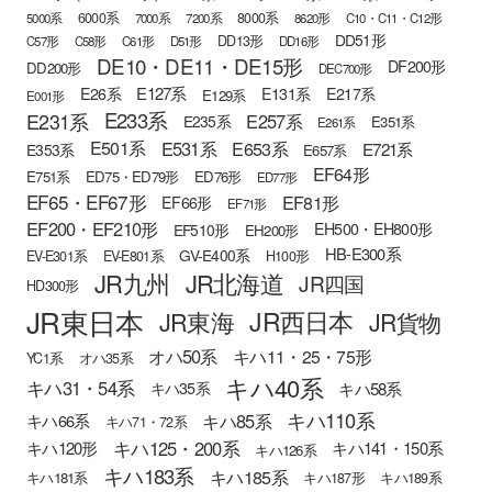
6000系
8000系
5000系
7000系
7200系
8620形
C10・C11・C12形
DD51形
DD13形
C57形
C58形
C61形
D51形
DD16形
DE10・DE11・DE15形
DF200形
DD200形
DEC700形
E127系
E26系
E131系
E217系
E129系
E001形
E233系
E231系
E257系
E235系
E351系
E261系
E501系
E531系
E653系
E721系
E353系
E657系
EF64形
E751系
ED75・ED79形
ED76形
ED77形
EF65・EF67形
EF81形
EF66形
EF71形
EF200・EF210形
EH500・EH800形
EF510形
EH200形
HB-E300系
GV-E400系
EV-E301系
EV-E801系
H100形
JR九州
JR北海道
JR四国
HD300形
JR東日本
JR西日本
JR東海
JR貨物
オハ50系
キハ11・25・75形
YC1系
オハ35系
キハ40系
キハ31・54系
キハ58系
キハ35系
キハ110系
キハ85系
キハ66系
キハ71・72系
キハ125・200系
キハ120形
キハ141・150系
キハ126系
キハ183系
キハ185系
キハ181系
キハ187形
キハ189系