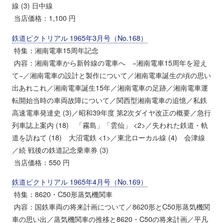
線 (3) 日中線
当店価格：1,100 円
鉄道ピクトリアル 1965年3月号（No.168）
特集：湘南電車15周年記念
内容：湘南電車から新幹線の電車へ −湘南電車15周年を迎え
て−／湘南電車の設計と製作について／湘南電車誕生の頃の思い
出あれこれ／湘南電車誕生15年／湘南電車の足跡／湘南電車運
転開始当時の車両故障について／関西型湘南電車の追憶／私鉄
高速電車発達史 (3)／昭和39年度 第2次ダイヤ改正の概要／急行
列車誌上案内 (18) 「霧島」「雲仙」 <2>／失われた鉄道・軌
道を訪ねて (18) 大沼電鉄 <1>／東北ローカル線 (4) 会津線
／続 戦後の鉄道記念乗車券 (3)
当店価格：550 円
鉄道ピクトリアル 1965年4月号（No.169）
特集：8620・C50形蒸気機関車
内容：国鉄車両の将来計画について／8620形とC50形蒸気機関
車の思い出／蒸気機関車の推移と8620・C50の将来計画／平凡