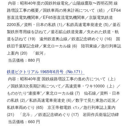
内容：昭和40年度の国鉄幹線電化／山陽線鷹取〜西明石間 線
路増設工事の概要／国鉄車両の将来計画について（続）／EF64
形直流電気機関車／EF65形直流電気機関車／京阪電気鉄道
2200系／資料・日本の私鉄 (1)／私鉄高速電車発達史 (5)／釜石
製鉄所専用線を訪ねて／釜石鉱山鉄道覚書／失われた鉄道・軌
道を訪ねて (19) 遠州鉄道奥山線／鉄道記念碑めぐり (16) 国
鉄旧千葉駅記念碑／東北ローカル線 (6) 陸羽東線／急行列車誌
上案内 (20) 「銀河」
当店価格：880 円
鉄道ピクトリアル 1965年6月号（No.171）
内容：昭和40年度 国鉄線路増設工事の進め方について（上）
／国鉄第3次長期計画について／高速貨車・ワキ10000（上）／
ものがたり“連接車”／東北ローカル線 (7) 仙石線／資料・日本
の私鉄 (2)／私鉄高速電車発達史 (6)／数字で見た東急の近況／
私鉄車両めぐり (65) 京王帝都電鉄 <1>／急行列車誌上案内
(21) 「北斗」／鉄道記念碑めぐり (17) 岩田作兵衛翁記功碑
当店価格：660 円