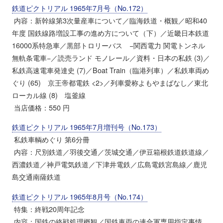
鉄道ピクトリアル 1965年7月号（No.172）
内容：新幹線第3次量産車について／臨海鉄道・概観／昭和40
年度 国鉄線路増設工事の進め方について（下）／近畿日本鉄道
16000系特急車／黒部トロリーバス −関西電力 関電トンネル
無軌条電車−／読売ランド モノレール／資料・日本の私鉄 (3)／
私鉄高速電車発達史 (7)／Boat Train（臨港列車）／私鉄車両め
ぐり (65) 京王帝都電鉄 <2>／列車愛称よもやまばなし／東北
ローカル線 (8) 塩釜線
当店価格：550 円
鉄道ピクトリアル 1965年7月増刊号（No.173）
私鉄車輌めぐり 第6分冊
内容：尺別鉄道／羽後交通／茨城交通／伊豆箱根鉄道鉄道線／
西濃鉄道／神戸電気鉄道／下津井電鉄／広島電鉄宮島線／鹿児
島交通南薩鉄道
鉄道ピクトリアル 1965年8月号（No.174）
特集：終戦20周年記念
内容：国鉄の終戦処理概観／国鉄車両の連合軍専用指定事情