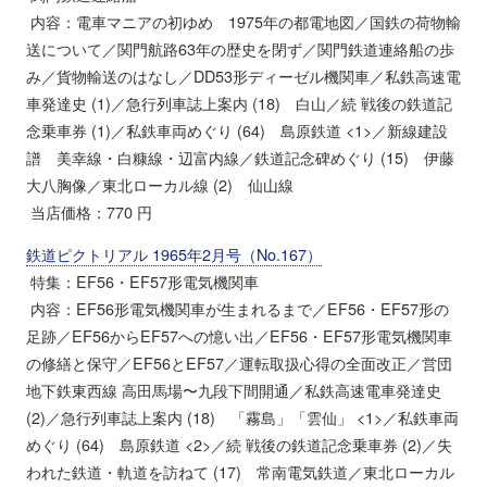
内容：電車マニアの初ゆめ 1975年の都電地図／国鉄の荷物輸
送について／関門航路63年の歴史を閉ず／関門鉄道連絡船の歩
み／貨物輸送のはなし／DD53形ディーゼル機関車／私鉄高速電
車発達史 (1)／急行列車誌上案内 (18) 白山／続 戦後の鉄道記
念乗車券 (1)／私鉄車両めぐり (64) 島原鉄道 <1>／新線建設
譜 美幸線・白糠線・辺富内線／鉄道記念碑めぐり (15) 伊藤
大八胸像／東北ローカル線 (2) 仙山線
当店価格：770 円
鉄道ピクトリアル 1965年2月号（No.167）
特集：EF56・EF57形電気機関車
内容：EF56形電気機関車が生まれるまで／EF56・EF57形の
足跡／EF56からEF57への憶い出／EF56・EF57形電気機関車
の修繕と保守／EF56とEF57／運転取扱心得の全面改正／営団
地下鉄東西線 高田馬場〜九段下間開通／私鉄高速電車発達史
(2)／急行列車誌上案内 (18) 「霧島」「雲仙」 <1>／私鉄車両
めぐり (64) 島原鉄道 <2>／続 戦後の鉄道記念乗車券 (2)／失
われた鉄道・軌道を訪ねて (17) 常南電気鉄道／東北ローカル