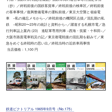
（抄）／終戦前後の国鉄客貨車／終戦前後の検車区／終戦前後
の客車事情／復興整備電車の運転前後／東京大空襲と省線電
車 −私の備忘メモから−／終戦前後の機関区点描／混乱期の私
鉄 −昭和20〜23年の統計と資料から−／躍進する札幌市電／急
行列車誌上案内 (23) 進駐軍専用列車 −西海・筑紫・十和田−／
大阪市路面電車戦災の記／東京都電戦後の混乱期を顧みて／東
急をめぐる終戦時の思い出／終戦当時の近鉄車両事情
当店価格：1,100 円
鉄道ピクトリアル 1965年9月号（No.175）