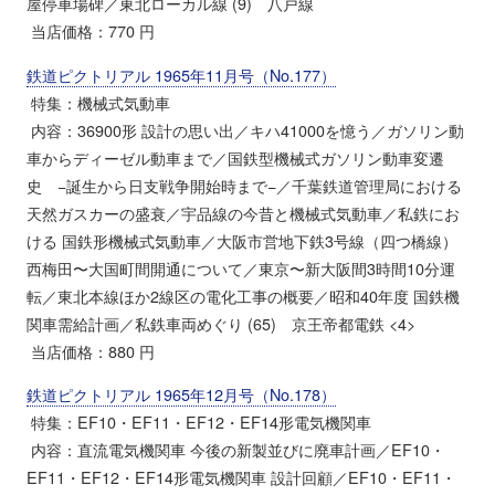
屋停車場碑／東北ローカル線 (9) 八戸線
当店価格：770 円
鉄道ピクトリアル 1965年11月号（No.177）
特集：機械式気動車
内容：36900形 設計の思い出／キハ41000を憶う／ガソリン動
車からディーゼル動車まで／国鉄型機械式ガソリン動車変遷
史 −誕生から日支戦争開始時まで−／千葉鉄道管理局における
天然ガスカーの盛衰／宇品線の今昔と機械式気動車／私鉄にお
ける 国鉄形機械式気動車／大阪市営地下鉄3号線（四つ橋線）
西梅田〜大国町間開通について／東京〜新大阪間3時間10分運
転／東北本線ほか2線区の電化工事の概要／昭和40年度 国鉄機
関車需給計画／私鉄車両めぐり (65) 京王帝都電鉄 <4>
当店価格：880 円
鉄道ピクトリアル 1965年12月号（No.178）
特集：EF10・EF11・EF12・EF14形電気機関車
内容：直流電気機関車 今後の新製並びに廃車計画／EF10・
EF11・EF12・EF14形電気機関車 設計回顧／EF10・EF11・