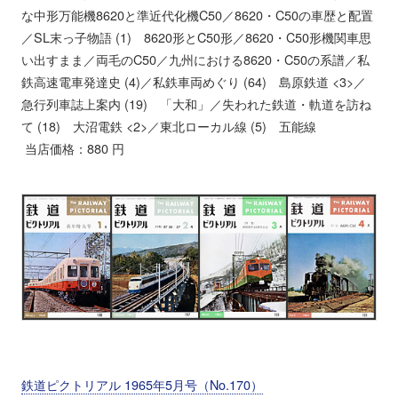
な中形万能機8620と準近代化機C50／8620・C50の車歴と配置
／SL末っ子物語 (1) 8620形とC50形／8620・C50形機関車思
い出すまま／両毛のC50／九州における8620・C50の系譜／私
鉄高速電車発達史 (4)／私鉄車両めぐり (64) 島原鉄道 <3>／
急行列車誌上案内 (19) 「大和」／失われた鉄道・軌道を訪ね
て (18) 大沼電鉄 <2>／東北ローカル線 (5) 五能線
当店価格：880 円
鉄道ピクトリアル 1965年5月号（No.170）