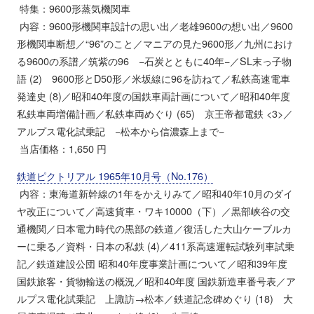
特集：9600形蒸気機関車
内容：9600形機関車設計の思い出／老雄9600の想い出／9600
形機関車断想／“96”のこと／マニアの見た9600形／九州におけ
る9600の系譜／筑紫の96 −石炭とともに40年−／SL末っ子物
語 (2) 9600形とD50形／米坂線に96を訪ねて／私鉄高速電車
発達史 (8)／昭和40年度の国鉄車両計画について／昭和40年度
私鉄車両増備計画／私鉄車両めぐり (65) 京王帝都電鉄 <3>／
アルプス電化試乗記 −松本から信濃森上まで−
当店価格：1,650 円
鉄道ピクトリアル 1965年10月号（No.176）
内容：東海道新幹線の1年をかえりみて／昭和40年10月のダイ
ヤ改正について／高速貨車・ワキ10000（下）／黒部峡谷の交
通機関／日本電力時代の黒部の鉄道／復活した大山ケーブルカ
ーに乗る／資料・日本の私鉄 (4)／411系高速運転試験列車試乗
記／鉄道建設公団 昭和40年度事業計画について／昭和39年度
国鉄旅客・貨物輸送の概況／昭和40年度 国鉄新造車番号表／ア
ルプス電化試乗記 上諏訪→松本／鉄道記念碑めぐり (18) 大